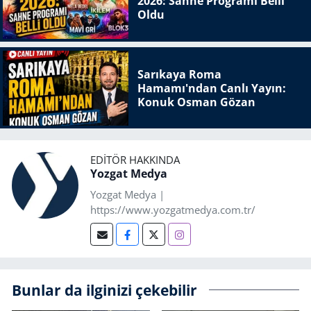
2026: Sahne Programı Belli
Oldu
Sarıkaya Roma
Hamamı'ndan Canlı Yayın:
Konuk Osman Gözan
EDITÖR HAKKINDA
Yozgat Medya
Yozgat Medya |
https://www.yozgatmedya.com.tr/
Bunlar da ilginizi çekebilir