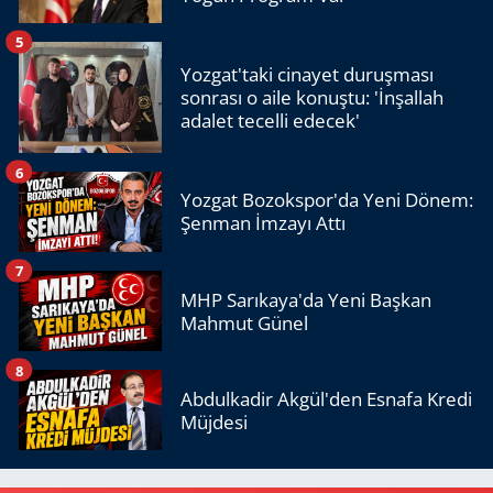
5
Yozgat'taki cinayet duruşması
sonrası o aile konuştu: 'İnşallah
adalet tecelli edecek'
6
Yozgat Bozokspor'da Yeni Dönem:
Şenman İmzayı Attı
7
MHP Sarıkaya'da Yeni Başkan
Mahmut Günel
8
Abdulkadir Akgül'den Esnafa Kredi
Müjdesi