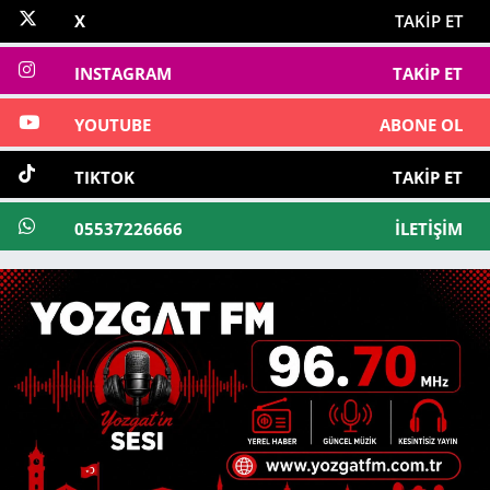
X
TAKIP ET
INSTAGRAM
TAKIP ET
YOUTUBE
ABONE OL
TIKTOK
TAKIP ET
05537226666
İLETIŞIM