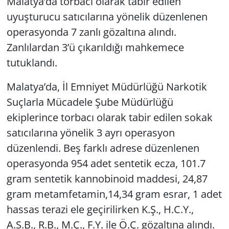
Malatya’da torbacı olarak tabir edilen
uyuşturucu satıcılarına yönelik düzenlenen
operasyonda 7 zanlı gözaltına alındı.
Zanlılardan 3’ü çıkarıldığı mahkemece
tutuklandı.
Malatya’da, İl Emniyet Müdürlüğü Narkotik
Suçlarla Mücadele Şube Müdürlüğü
ekiplerince torbacı olarak tabir edilen sokak
satıcılarına yönelik 3 ayrı operasyon
düzenlendi. Beş farklı adrese düzenlenen
operasyonda 954 adet sentetik ecza, 101.7
gram sentetik kannobinoid maddesi, 24,87
gram metamfetamin,14,34 gram esrar, 1 adet
hassas terazi ele geçirilirken K.Ş., H.C.Y.,
A.S.B., R.B., M.Ç., F.Y. ile Ö.Ç. gözaltına alındı.