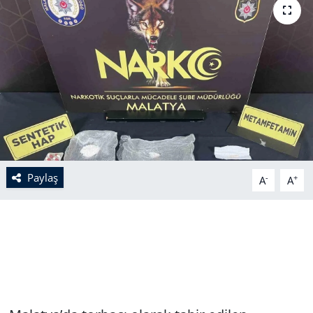
Paylaş
-
+
A
A