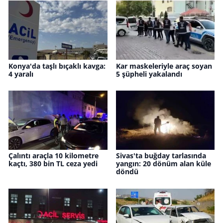
Konya'da taşlı bıçaklı kavga:
Kar maskeleriyle araç soyan
4 yaralı
5 şüpheli yakalandı
Çalıntı araçla 10 kilometre
Sivas'ta buğday tarlasında
kaçtı, 380 bin TL ceza yedi
yangın: 20 dönüm alan küle
döndü