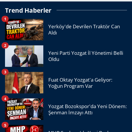
Trend Haberler
1
Yerköy'de Devrilen Traktör Can
Aldı
2
Yeni Parti Yozgat İl Yönetimi Belli
Oldu
3
Fuat Oktay Yozgat'a Geliyor:
Yoğun Program Var
4
Yozgat Bozokspor'da Yeni Dönem:
Şenman İmzayı Attı
5