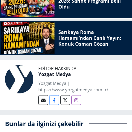
2026: Sahne Programı Belli
Oldu
Sarıkaya Roma
Hamamı'ndan Canlı Yayın:
Konuk Osman Gözan
EDITÖR HAKKINDA
Yozgat Medya
Yozgat Medya |
https://www.yozgatmedya.com.tr/
Bunlar da ilginizi çekebilir