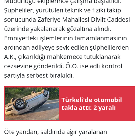
Müdürlüğü ekiplerince çalışma başlatıldı.
Şüpheliler, yürütülen teknik ve fiziki takip
sonucunda Zaferiye Mahallesi Divlit Caddesi
üzerinde yakalanarak gözaltına alındı.
Emniyetteki işlemlerinin tamamlanmasının
ardından adliyeye sevk edilen şüphelilerden
A.K., çıkarıldığı mahkemece tutuklanarak
cezaevine gönderildi. Ö.O. ise adli kontrol
şartıyla serbest bırakıldı.
Türkeli'de otomobil
takla attı: 2 yaralı
Öte yandan, saldırıda ağır yaralanan