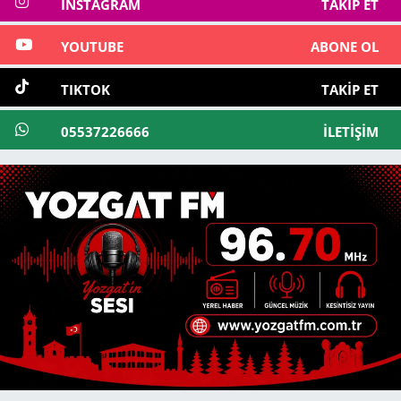
INSTAGRAM
TAKIP ET
YOUTUBE
ABONE OL
TIKTOK
TAKIP ET
05537226666
İLETIŞIM