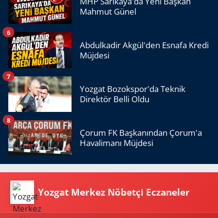
MHP Sarıkaya'da Yeni Başkan
Mahmut Günel
6
Abdulkadir Akgül'den Esnafa Kredi
Müjdesi
7
Yozgat Bozokspor'da Teknik
Direktör Belli Oldu
8
Çorum FK Başkanından Çorum'a
Havalimanı Müjdesi
Yozgat Merkez Nöbetçi Eczaneler