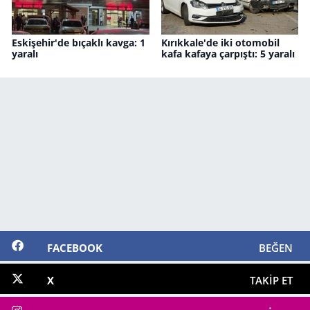
Eskişehir'de bıçaklı kavga: 1
Kırıkkale'de iki otomobil
yaralı
kafa kafaya çarpıştı: 5 yaralı
FACEBOOK
BEĞEN
X
TAKIP ET