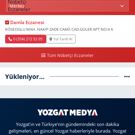
Damla Eczanesi
KÖSEOGLU MAH. NAKIP ZADE CAMİİ CAD.GÜLER APT NO:4 A
0 (354) 212 52 05
Yol Tarifi Al
Tüm Nöbetçi Eczaneler
Yükleniyor...
Yozgat'ın ve Türkiye'nin gündemindeki son dakika
gelişmeleri, en güncel Yozgat haberleriyle burada. Yozgat