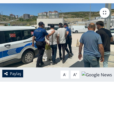
Paylaş
-
+
A
A