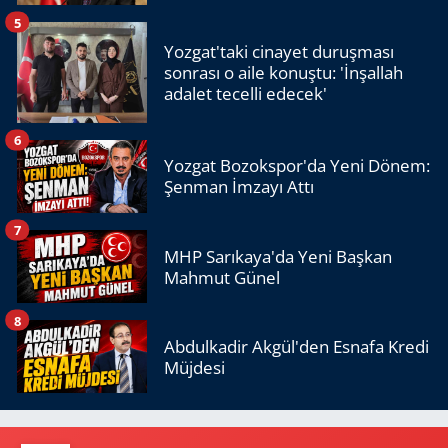
5
Yozgat'taki cinayet duruşması
sonrası o aile konuştu: 'İnşallah
adalet tecelli edecek'
6
Yozgat Bozokspor'da Yeni Dönem:
Şenman İmzayı Attı
7
MHP Sarıkaya'da Yeni Başkan
Mahmut Günel
8
Abdulkadir Akgül'den Esnafa Kredi
Müjdesi