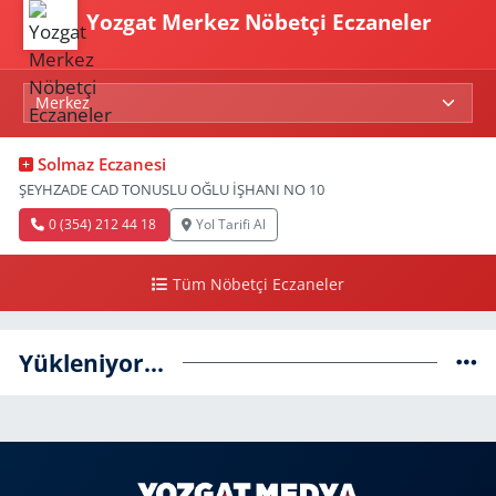
Yozgat Merkez Nöbetçi Eczaneler
Solmaz Eczanesi
ŞEYHZADE CAD TONUSLU OĞLU İŞHANI NO 10
0 (354) 212 44 18
Yol Tarifi Al
Tüm Nöbetçi Eczaneler
Yükleniyor...