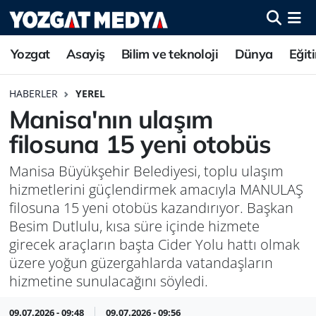
Yozgat
Asayiş
Bilim ve teknoloji
Dünya
Eğit
HABERLER
YEREL
Manisa'nın ulaşım
filosuna 15 yeni otobüs
Manisa Büyükşehir Belediyesi, toplu ulaşım
hizmetlerini güçlendirmek amacıyla MANULAŞ
filosuna 15 yeni otobüs kazandırıyor. Başkan
Besim Dutlulu, kısa süre içinde hizmete
girecek araçların başta Cider Yolu hattı olmak
üzere yoğun güzergahlarda vatandaşların
hizmetine sunulacağını söyledi.
09.07.2026 - 09:48
09.07.2026 - 09:56