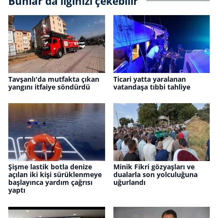
Bunlar da ilginizi çekebilir
Tavşanlı'da mutfakta çıkan
Ticari yatta yaralanan
yangını itfaiye söndürdü
vatandaşa tıbbi tahliye
Şişme lastik botla denize
Minik Fikri gözyaşları ve
açılan iki kişi sürüklenmeye
dualarla son yolculuğuna
başlayınca yardım çağrısı
uğurlandı
yaptı