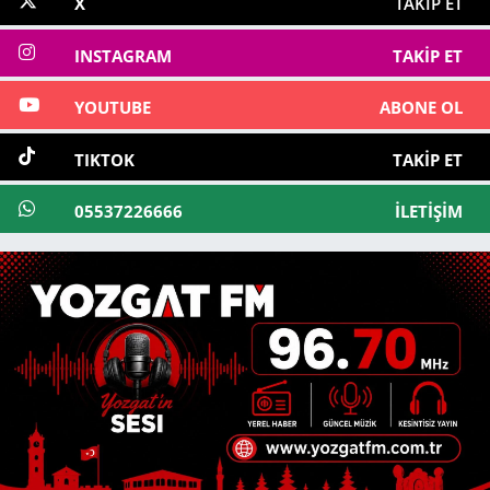
X
TAKIP ET
INSTAGRAM
TAKIP ET
YOUTUBE
ABONE OL
TIKTOK
TAKIP ET
05537226666
İLETIŞIM