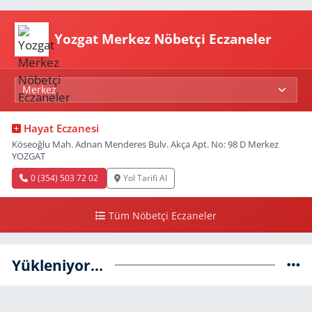
Yozgat Merkez Nöbetçi Eczaneler
Hayat Eczanesi
Köseoğlu Mah. Adnan Menderes Bulv. Akça Apt. No: 98 D Merkez
YOZGAT
0 (354) 503 72 02
Yol Tarifi Al
Tüm Nöbetçi Eczaneler
Yükleniyor...