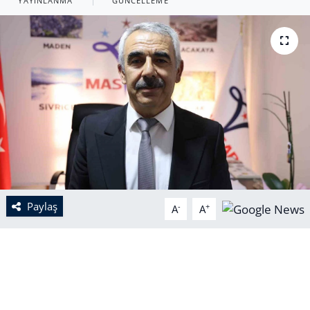
YAYINLANMA
GÜNCELLEME
Paylaş
-
+
A
A