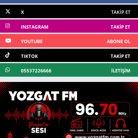
X
TAKIP ET
INSTAGRAM
TAKIP ET
YOUTUBE
ABONE OL
TIKTOK
TAKIP ET
05537226666
İLETIŞIM