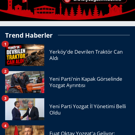
Trend Haberler
1
Yerköy'de Devrilen Traktör Can
Aldı
2
Yeni Parti'nin Kapak Görselinde
Yozgat Ayrıntısı
3
Yeni Parti Yozgat İl Yönetimi Belli
Oldu
4
Fuat Oktay Yozgat'a Geliyor: