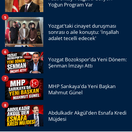
Yoğun Program Var
5
Yozgat'taki cinayet duruşması
sonrası o aile konuştu: 'İnşallah
adalet tecelli edecek'
6
Yozgat Bozokspor'da Yeni Dönem:
Şenman İmzayı Attı
7
MHP Sarıkaya'da Yeni Başkan
Mahmut Günel
8
Abdulkadir Akgül'den Esnafa Kredi
Müjdesi