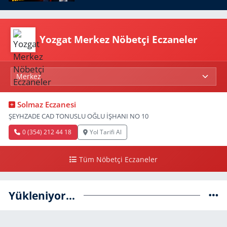
Yozgat Merkez Nöbetçi Eczaneler
Solmaz Eczanesi
ŞEYHZADE CAD TONUSLU OĞLU İŞHANI NO 10
0 (354) 212 44 18
Yol Tarifi Al
Tüm Nöbetçi Eczaneler
Yükleniyor...