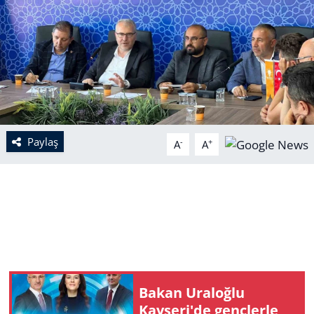
Paylaş
-
+
A
A
Bakan Uraloğlu
Kayseri'de gençlerle