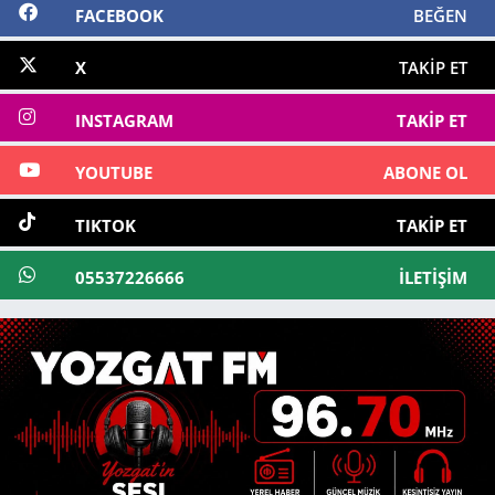
FACEBOOK
BEĞEN
X
TAKIP ET
INSTAGRAM
TAKIP ET
YOUTUBE
ABONE OL
TIKTOK
TAKIP ET
05537226666
İLETIŞIM