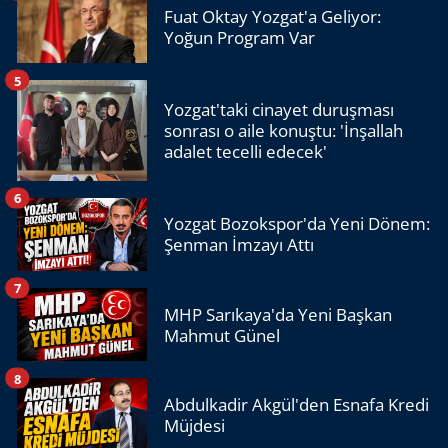
Fuat Oktay Yozgat'a Geliyor:
Yoğun Program Var
5
Yozgat'taki cinayet duruşması
sonrası o aile konuştu: 'İnşallah
adalet tecelli edecek'
6
Yozgat Bozokspor'da Yeni Dönem:
Şenman İmzayı Attı
7
MHP Sarıkaya'da Yeni Başkan
Mahmut Günel
8
Abdulkadir Akgül'den Esnafa Kredi
Müjdesi