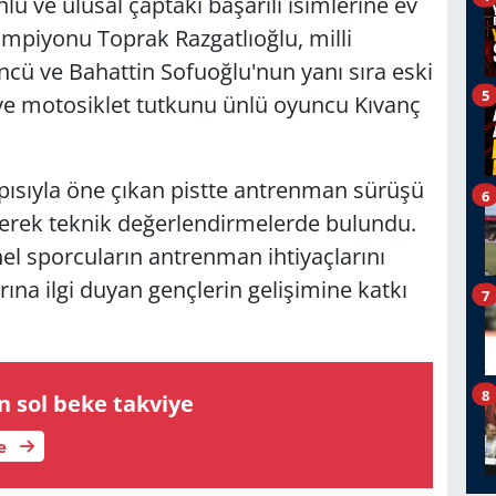
lü ve ulusal çaptaki başarılı isimlerine ev
ampiyonu Toprak Razgatlıoğlu, milli
cü ve Bahattin Sofuoğlu'nun yanı sıra eski
5
 ve motosiklet tutkunu ünlü oyuncu Kıvanç
pısıyla öne çıkan pistte antrenman sürüşü
6
yerek teknik değerlendirmelerde bulundu.
l sporcuların antrenman ihtiyaçlarını
ına ilgi duyan gençlerin gelişimine katkı
7
8
 sol beke takviye
le