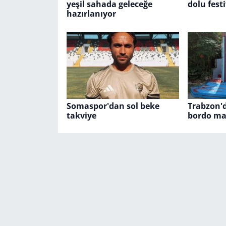
yeşil sahada geleceğe
dolu fest
hazırlanıyor
Somaspor'dan sol beke
Trabzon'd
takviye
bordo ma