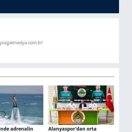
.yozgatmedya.com.tr/
'nde adrenalin
Alanyaspor'dan orta