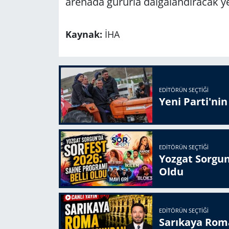
arenada gururla dalgalandıracak y
Kaynak:
İHA
EDITÖRÜN SEÇTIĞI
Yeni Parti'ni
EDITÖRÜN SEÇTIĞI
Yozgat Sorgun
Oldu
EDITÖRÜN SEÇTIĞI
Sarıkaya Rom