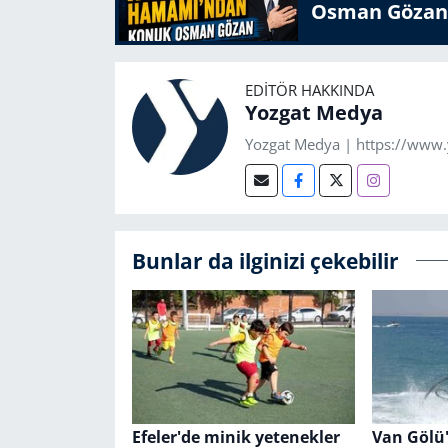
Osman Gözan
EDITÖR HAKKINDA
Yozgat Medya
Yozgat Medya | https://www
Bunlar da ilginizi çekebilir
Efeler'de minik yetenekler
Van Gölü