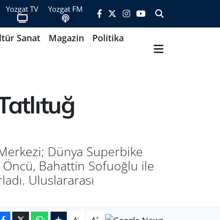
Yozgat TV
Yozgat FM
ltür Sanat
Magazin
Politika
Tatlıtuğ
m Merkezi; Dünya Superbike
 Öncü, Bahattin Sofuoğlu ile
ladı. Uluslararası
-
+
A
A