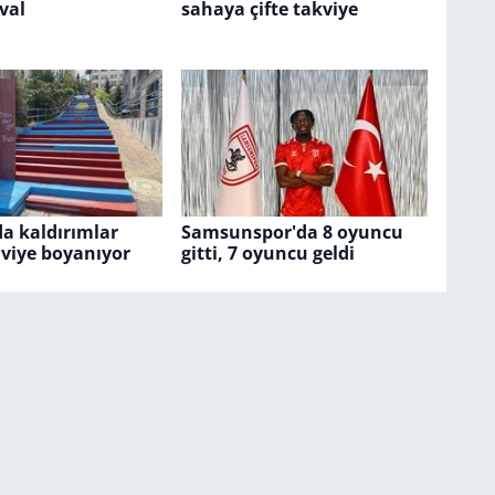
ival
sahaya çifte takviye
a kaldırımlar
Samsunspor'da 8 oyuncu
viye boyanıyor
gitti, 7 oyuncu geldi