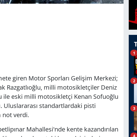
1
mete giren Motor Sporları Gelişim Merkezi;
2
Razgatlıoğlu, milli motosikletçiler Deniz
ile eski milli motosikletçi Kenan Sofuoğlu
. Uluslararası standartlardaki pisti
3
 not verdi.
petlipınar Mahallesi'nde kente kazandırılan
4