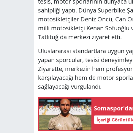
tesis, motor sporlarının dünyaca ün
sahipliği yaptı. Dünya Superbike Ş
motosikletçiler Deniz Öncü, Can Ön
milli motosikletçi Kenan Sofuoğlu
Tatlıtuğ da merkezi ziyaret etti.
Uluslararası standartlara uygun ya
yapan sporcular, tesisi deneyimle
Ziyarette, merkezin hem profesyone
karşılayacağı hem de motor sporlar
sağlayacağı vurgulandı.
Somaspor'dan
İçeriği Görüntü