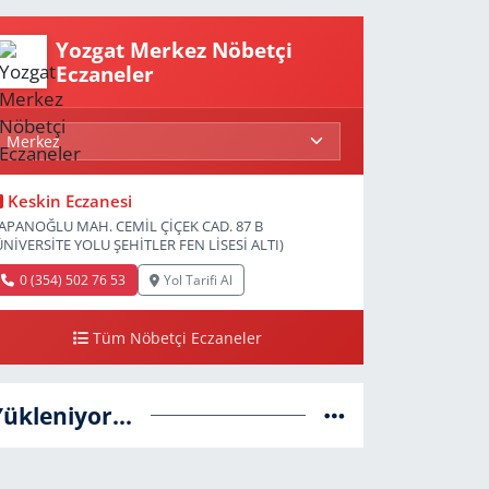
Yozgat Merkez Nöbetçi
Eczaneler
Keskin Eczanesi
APANOĞLU MAH. CEMİL ÇİÇEK CAD. 87 B
ÜNİVERSİTE YOLU ŞEHİTLER FEN LİSESİ ALTI)
0 (354) 502 76 53
Yol Tarifi Al
Tüm Nöbetçi Eczaneler
Yükleniyor...