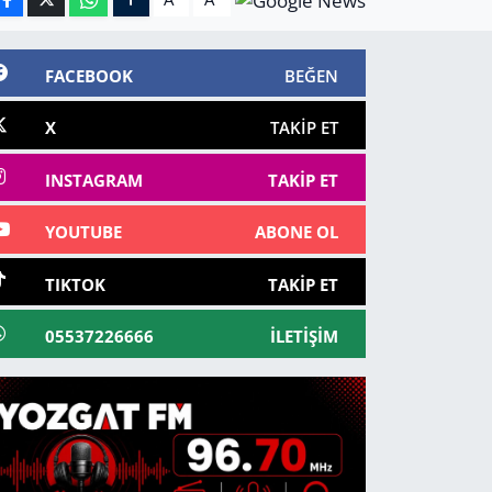
FACEBOOK
BEĞEN
X
TAKIP ET
INSTAGRAM
TAKIP ET
YOUTUBE
ABONE OL
TIKTOK
TAKIP ET
05537226666
İLETIŞIM