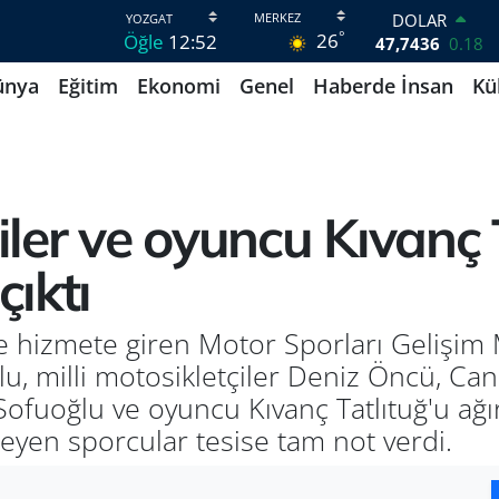
DOLAR
°
26
Öğle
12:52
47,7436
0.18
EURO
ünya
Eğitim
Ekonomi
Genel
Haberde İnsan
Kü
55,2510
0.32
STERLİN
64,4811
0.38
GRAM ALTIN
6660.55
0.03
BİST100
çiler ve oyuncu Kıvanç 
13.779
-14
BITCOIN
çıktı
64.959,79
1.11
nde hizmete giren Motor Sporları Gelişi
, milli motosikletçiler Deniz Öncü, Can
Sofuoğlu ve oyuncu Kıvanç Tatlıtuğ'u ağır
leyen sporcular tesise tam not verdi.