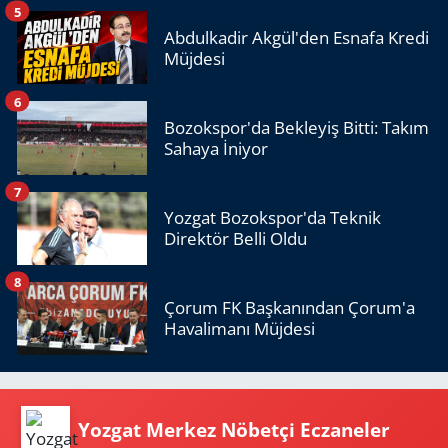
5
Abdulkadir Akgül'den Esnafa Kredi
Müjdesi
6
Bozokspor'da Bekleyiş Bitti: Takım
Sahaya İniyor
7
Yozgat Bozokspor'da Teknik
Direktör Belli Oldu
8
Çorum FK Başkanından Çorum'a
Havalimanı Müjdesi
Yozgat Merkez Nöbetçi Eczaneler