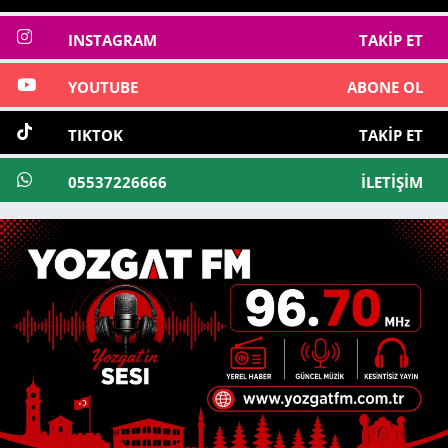
INSTAGRAM
TAKIP ET
YOUTUBE
ABONE OL
TIKTOK
TAKIP ET
05537226666
İLETIŞIM