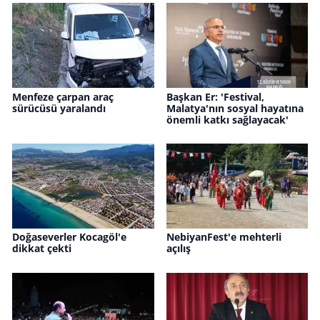
Menfeze çarpan araç
Başkan Er: 'Festival,
sürücüsü yaralandı
Malatya'nın sosyal hayatına
önemli katkı sağlayacak'
Doğaseverler Kocagöl'e
NebiyanFest'e mehterli
dikkat çekti
açılış