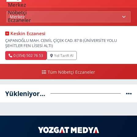
Keskin Eczanesi
ÇAPANOĞLU MAH. CEMİL ÇİÇEK CAD. 87 B (ÜNİVERSİTE YOLU
ŞEHİTLER FEN LİSESİ ALTI)
0 (354) 502 76 53
Yol Tarifi Al
Tüm Nöbetçi Eczaneler
Yükleniyor...