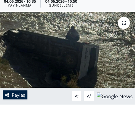
04.06.2026 - 10:35
04.06.2026 - 10:50
YAYINLANMA
GÜNCELLEME
Paylaş
-
+
A
A