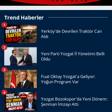
Trend Haberler
1
Yerköy'de Devrilen Traktör Can
Aldı
2
Yeni Parti Yozgat İl Yönetimi Belli
Oldu
3
Fuat Oktay Yozgat'a Geliyor:
Yoğun Program Var
4
Yozgat Bozokspor'da Yeni Dönem:
Şenman İmzayı Attı