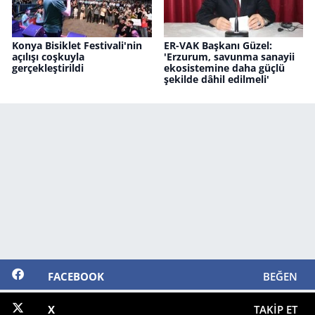
Konya Bisiklet Festivali'nin
ER-VAK Başkanı Güzel:
açılışı coşkuyla
'Erzurum, savunma sanayii
gerçekleştirildi
ekosistemine daha güçlü
şekilde dâhil edilmeli'
FACEBOOK
BEĞEN
X
TAKIP ET