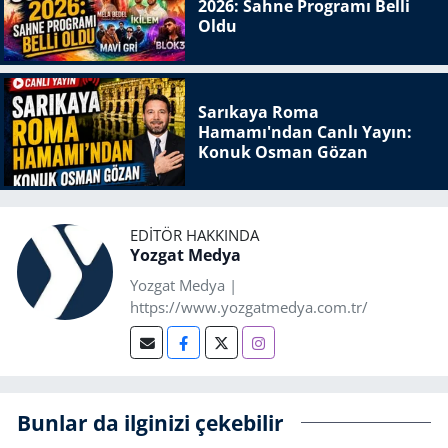
2026: Sahne Programı Belli
Oldu
Sarıkaya Roma
Hamamı'ndan Canlı Yayın:
Konuk Osman Gözan
EDITÖR HAKKINDA
Yozgat Medya
Yozgat Medya |
https://www.yozgatmedya.com.tr/
Bunlar da ilginizi çekebilir