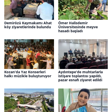
Demirözü Kaymakamı Ahat
Ömer Halisdemir
köy ziyaretlerinde bulundu
Üniversitesinde meyve
hasadı başladı
Kozan'da Yaz Konserleri
Aydıntepe'de muhtarlarla
halkı müzikle buluşturuyor
istişare toplantısı yapıldı,
pazar esnafı ziyaret edildi