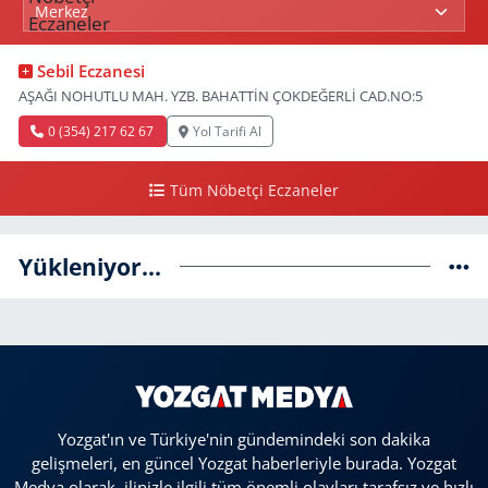
Sebil Eczanesi
AŞAĞI NOHUTLU MAH. YZB. BAHATTİN ÇOKDEĞERLİ CAD.NO:5
0 (354) 217 62 67
Yol Tarifi Al
Tüm Nöbetçi Eczaneler
Yükleniyor...
Yozgat'ın ve Türkiye'nin gündemindeki son dakika
gelişmeleri, en güncel Yozgat haberleriyle burada. Yozgat
Medya olarak, ilinizle ilgili tüm önemli olayları tarafsız ve hızlı