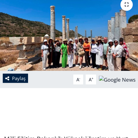
Paylaş
-
+
A
A