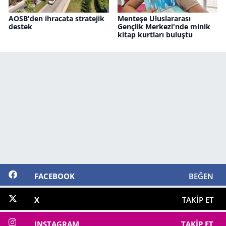
AOSB'den ihracata stratejik
Menteşe Uluslararası
destek
Gençlik Merkezi'nde minik
kitap kurtları buluştu
FACEBOOK
BEĞEN
X
TAKIP ET
INSTAGRAM
TAKIP ET