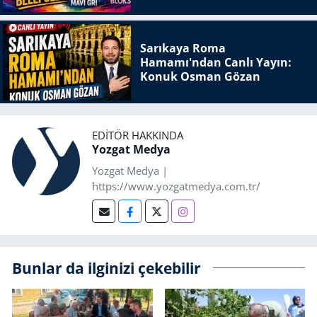
Sarıkaya Roma
Hamamı'ndan Canlı Yayın:
Konuk Osman Gözan
EDITÖR HAKKINDA
Yozgat Medya
Yozgat Medya |
https://www.yozgatmedya.com.tr/
Bunlar da ilginizi çekebilir