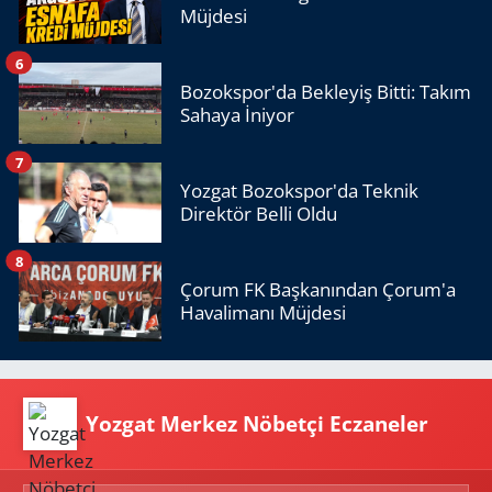
Müjdesi
6
Bozokspor'da Bekleyiş Bitti: Takım
Sahaya İniyor
7
Yozgat Bozokspor'da Teknik
Direktör Belli Oldu
8
Çorum FK Başkanından Çorum'a
Havalimanı Müjdesi
Yozgat Merkez Nöbetçi Eczaneler