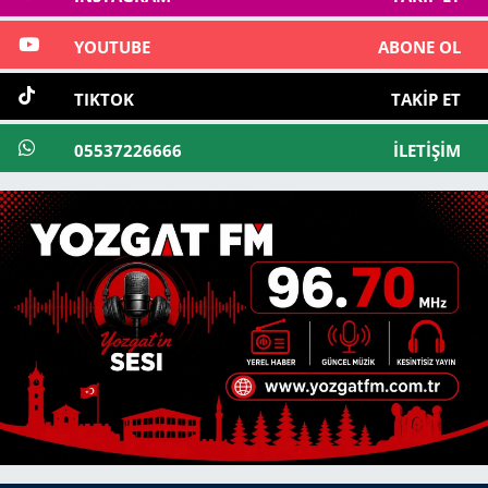
YOUTUBE
ABONE OL
TIKTOK
TAKIP ET
05537226666
İLETIŞIM