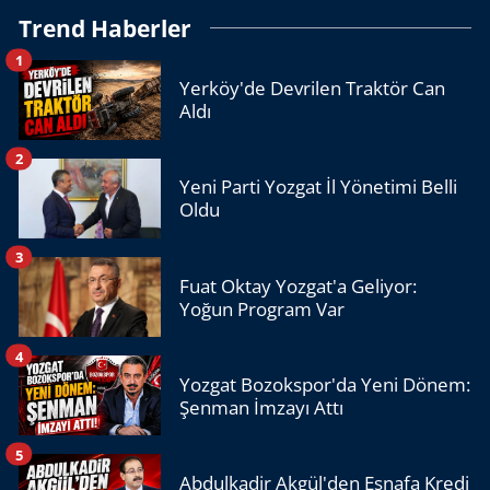
Trend Haberler
1
Yerköy'de Devrilen Traktör Can
Aldı
2
Yeni Parti Yozgat İl Yönetimi Belli
Oldu
3
Fuat Oktay Yozgat'a Geliyor:
Yoğun Program Var
4
Yozgat Bozokspor'da Yeni Dönem:
Şenman İmzayı Attı
5
Abdulkadir Akgül'den Esnafa Kredi