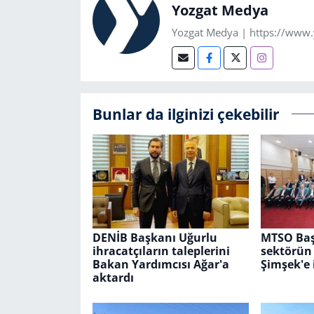
Yozgat Medya
Yozgat Medya | https://www
Bunlar da ilginizi çekebilir
DENİB Başkanı Uğurlu
MTSO Baş
ihracatçıların taleplerini
sektörün 
Bakan Yardımcısı Ağar'a
Şimşek'e i
aktardı