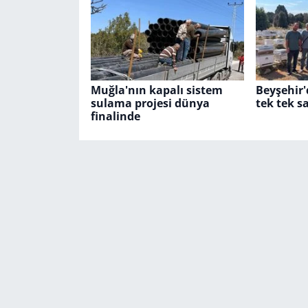
Muğla'nın kapalı sistem
Beyşehir'
sulama projesi dünya
tek tek sa
finalinde