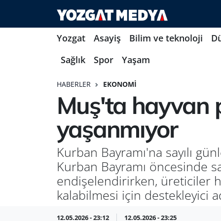
Yozgat
Asayiş
Bilim ve teknoloji
D
Sağlık
Spor
Yaşam
HABERLER
EKONOMI
Muş'ta hayvan p
yaşanmıyor
Kurban Bayramı'na sayılı günl
Kurban Bayramı öncesinde sat
endişelendirirken, üreticiler
kalabilmesi için destekleyici a
12.05.2026 - 23:12
12.05.2026 - 23:25