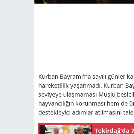
Kurban Bayramı'na sayılı günler k
hareketlilik yaşanmadı. Kurban Ba
seviyeye ulaşmaması Muşlu besiciler
hayvancılığın korunması hem de üre
destekleyici adımlar atılmasını talep
Tekirdağ'da 7