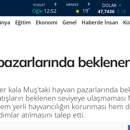
DOLAR
°
19
Öğle
12:52
47,7436
0.18
EURO
ünya
Eğitim
Ekonomi
Genel
Haberde İnsan
Kü
55,2510
0.32
STERLİN
64,4811
0.38
GRAM ALTIN
6660.55
0.03
BİST100
azarlarında beklenen 
13.779
-14
BITCOIN
64.959,79
1.11
er kala Muş'taki hayvan pazarlarında be
ışların beklenen seviyeye ulaşmaması M
 hem yerli hayvancılığın korunması hem d
dımlar atılmasını talep etti.