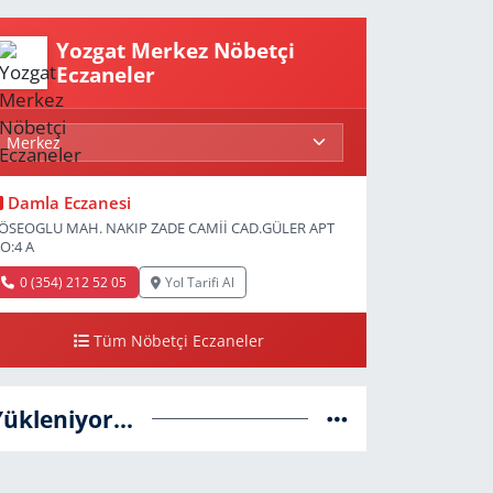
Yozgat Merkez Nöbetçi
Eczaneler
Damla Eczanesi
ÖSEOGLU MAH. NAKIP ZADE CAMİİ CAD.GÜLER APT
O:4 A
0 (354) 212 52 05
Yol Tarifi Al
Tüm Nöbetçi Eczaneler
Yükleniyor...