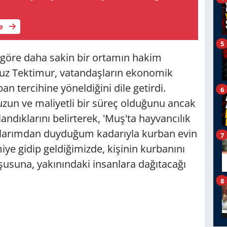
le
5
 göre daha sakin bir ortamın hakim
vuz Tektimur, vatandaşların ekonomik
n tercihine yöneldiğini dile getirdi.
6
uzun ve maliyetli bir süreç olduğunu ancak
andıklarını belirterek, 'Muş'ta hayvancılık
larımdan duyduğum kadarıyla kurban evin
7
iye gidip geldiğimizde, kişinin kurbanını
usuna, yakınındaki insanlara dağıtacağı
8