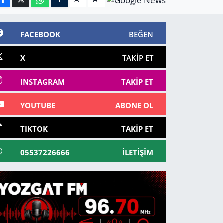
FACEBOOK
BEĞEN
X
TAKIP ET
INSTAGRAM
TAKIP ET
YOUTUBE
ABONE OL
TIKTOK
TAKIP ET
05537226666
İLETIŞIM