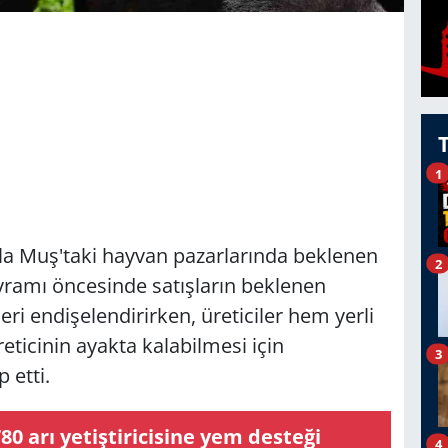
1
ala Muş'taki hayvan pazarlarında beklenen
2
yramı öncesinde satışların beklenen
i endişelendirirken, üreticiler hem yerli
ticinin ayakta kalabilmesi için
3
 etti.
80 arı yetiştiricisine yem desteği
4