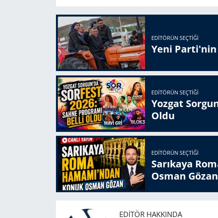
EDITÖRÜN SEÇTIĞI
Yeni Parti'ni
EDITÖRÜN SEÇTIĞI
Yozgat Sorgun
Oldu
EDITÖRÜN SEÇTIĞI
Sarıkaya Rom
Osman Gözan
EDITÖR HAKKINDA