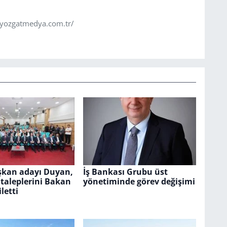
.yozgatmedya.com.tr/
kan adayı Duyan,
İş Bankası Grubu üst
taleplerini Bakan
yönetiminde görev değişimi
letti