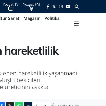
Yozgat TV
Yozgat FM
ltür Sanat
Magazin
Politika
hareketlilik
klenen hareketlilik yaşanmadı.
uşlu besicileri
e üreticinin ayakta
-
+
A
A