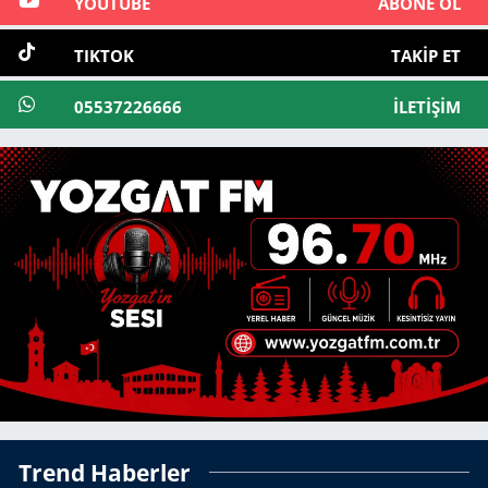
YOUTUBE
ABONE OL
TIKTOK
TAKIP ET
05537226666
İLETIŞIM
Trend Haberler