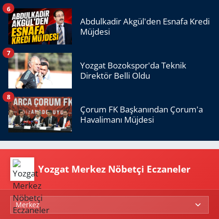
6
Abdulkadir Akgül'den Esnafa Kredi
Müjdesi
7
Yozgat Bozokspor'da Teknik
Direktör Belli Oldu
8
Çorum FK Başkanından Çorum'a
Havalimanı Müjdesi
Yozgat Merkez Nöbetçi Eczaneler