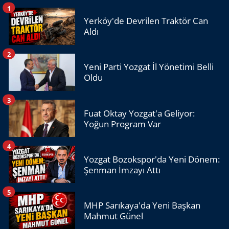
1
Yerköy'de Devrilen Traktör Can
Aldı
2
Yeni Parti Yozgat İl Yönetimi Belli
Oldu
3
Fuat Oktay Yozgat'a Geliyor:
Yoğun Program Var
4
Yozgat Bozokspor'da Yeni Dönem:
Şenman İmzayı Attı
5
MHP Sarıkaya'da Yeni Başkan
Mahmut Günel