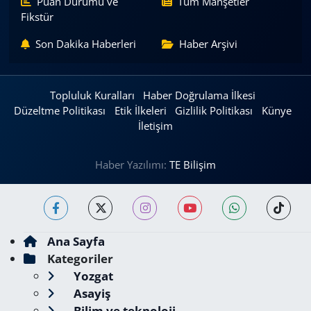
Puan Durumu ve
Tüm Manşetler
Fikstür
Son Dakika Haberleri
Haber Arşivi
Topluluk Kuralları
Haber Doğrulama İlkesi
Düzeltme Politikası
Etik İlkeleri
Gizlilik Politikası
Künye
İletişim
Haber Yazılımı:
TE Bilişim
Ana Sayfa
Kategoriler
Yozgat
Asayiş
Bilim ve teknoloji