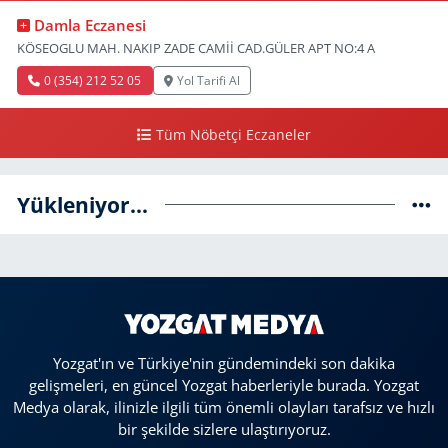
Damla Eczanesi
KÖSEOGLU MAH. NAKIP ZADE CAMİİ CAD.GÜLER APT NO:4 A
0 (354) 212 52 05
Yol Tarifi Al
Tüm Nöbetçi Eczaneler
Yükleniyor...
Yozgat'ın ve Türkiye'nin gündemindeki son dakika
gelişmeleri, en güncel Yozgat haberleriyle burada. Yozgat
Medya olarak, ilinizle ilgili tüm önemli olayları tarafsız ve hızlı
bir şekilde sizlere ulaştırıyoruz.