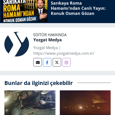
Sarıkaya Roma
Hamamı'ndan Canlı Yayın:
Konuk Osman Gözan
EDITÖR HAKKINDA
Yozgat Medya
Yozgat Medya |
https://www.yozgatmedya.com.tr/
Bunlar da ilginizi çekebilir