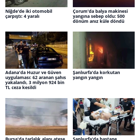
Niğde'de iki otomobil
Çorum'da balya makinesi
çarpıştı: 4 yaralı
yangına sebep oldu: 500
dönüm anız küle döndü
Adana'da Huzur ve Güven
Şanlıurfa'da korkutan
uygulaması: 62 aranan şahıs
yangın yangın
yakalandı, 3 milyon 924 bin
TL ceza kesildi
Bursa'da tarlalık alanı ateşe
Şanlıurfa'da hastane