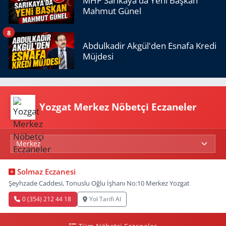
MHP Sarıkaya'da Yeni Başkan
Mahmut Günel
8
Abdulkadir Akgül'den Esnafa Kredi
Müjdesi
Yozgat Merkez Nöbetçi Eczaneler
Solmaz Eczanesi
Şeyhzade Caddesi, Tonuslu Oğlu İşhanı No:10 Merkez Yozgat
0 (354) 212 44 18
Yol Tarifi Al