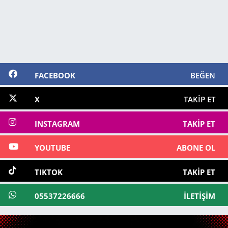
FACEBOOK
BEĞEN
X
TAKIP ET
INSTAGRAM
TAKIP ET
YOUTUBE
ABONE OL
TIKTOK
TAKIP ET
05537226666
İLETIŞIM