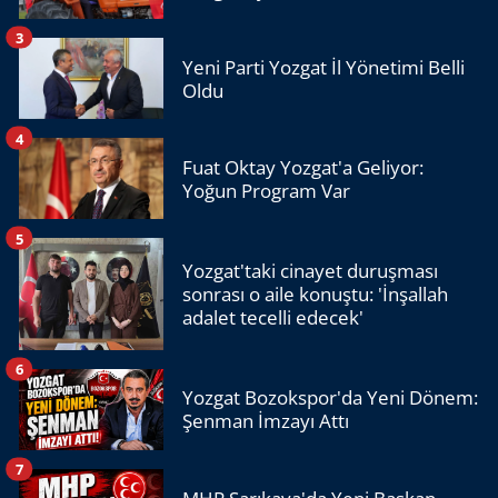
3
Yeni Parti Yozgat İl Yönetimi Belli
Oldu
4
Fuat Oktay Yozgat'a Geliyor:
Yoğun Program Var
5
Yozgat'taki cinayet duruşması
sonrası o aile konuştu: 'İnşallah
adalet tecelli edecek'
6
Yozgat Bozokspor'da Yeni Dönem:
Şenman İmzayı Attı
7