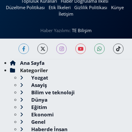
Topluluk Kuralları
Haber Doğrulama İlkesi
Düzeltme Politikası
Etik İlkeleri
Gizlilik Politikası
Künye
İletişim
Haber Yazılımı:
TE Bilişim
Ana Sayfa
Kategoriler
Yozgat
Asayiş
Bilim ve teknoloji
Dünya
Eğitim
Ekonomi
Genel
Haberde İnsan