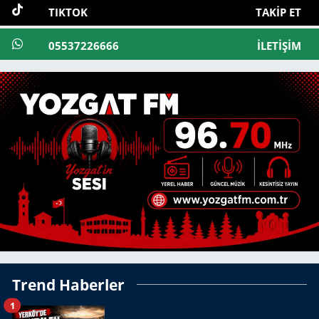
TIKTOK
TAKIP ET
05537226666
İLETIŞIM
Trend Haberler
1