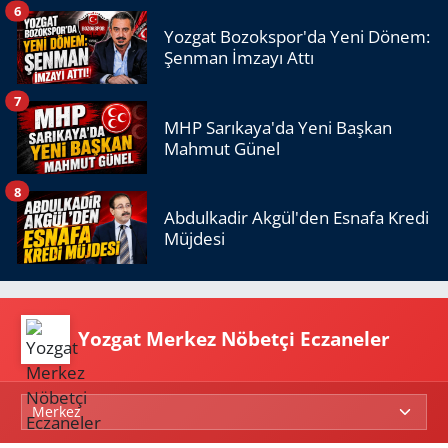
6
Yozgat Bozokspor'da Yeni Dönem:
Şenman İmzayı Attı
7
MHP Sarıkaya'da Yeni Başkan
Mahmut Günel
8
Abdulkadir Akgül'den Esnafa Kredi
Müjdesi
Yozgat Merkez Nöbetçi Eczaneler