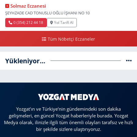
Solmaz Eczanesi
ŞEYHZADE CAD TONUSLU OĞLU İŞHANI NO 10
0 (354) 212 44 18
Yol Tarifi Al
Tüm Nöbetçi Eczaneler
Yükleniyor...
Yozgat'ın ve Türkiye'nin gündemindeki son dakika
gelişmeleri, en güncel Yozgat haberleriyle burada. Yozgat
Medya olarak, ilinizle ilgili tüm önemli olayları tarafsız ve hızlı
bir şekilde sizlere ulaştırıyoruz.