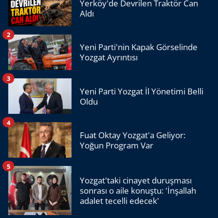
Yerköy'de Devrilen Traktör Can
Aldı
2
Yeni Parti'nin Kapak Görselinde
Yozgat Ayrıntısı
3
Yeni Parti Yozgat İl Yönetimi Belli
Oldu
4
Fuat Oktay Yozgat'a Geliyor:
Yoğun Program Var
5
Yozgat'taki cinayet duruşması
sonrası o aile konuştu: 'İnşallah
adalet tecelli edecek'