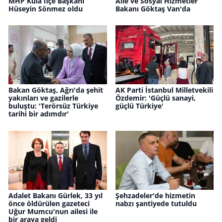
MHP Kula İlçe Başkanı
Aile ve Sosyal Hizmetler
Hüseyin Sönmez oldu
Bakanı Göktaş Van'da
Bakan Göktaş, Ağrı'da şehit
AK Parti İstanbul Milletvekili
yakınları ve gazilerle
Özdemir: 'Güçlü sanayi,
buluştu: 'Terörsüz Türkiye
güçlü Türkiye'
tarihi bir adımdır'
Adalet Bakanı Gürlek, 33 yıl
Şehzadeler'de hizmetin
önce öldürülen gazeteci
nabzı şantiyede tutuldu
Uğur Mumcu'nun ailesi ile
bir araya geldi