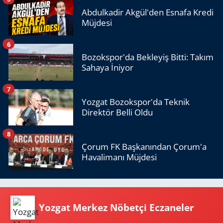
Abdulkadir Akgül'den Esnafa Kredi
Müjdesi
6
Bozokspor'da Bekleyiş Bitti: Takım
Sahaya İniyor
7
Yozgat Bozokspor'da Teknik
Direktör Belli Oldu
8
Çorum FK Başkanından Çorum'a
Havalimanı Müjdesi
Yozgat Merkez Nöbetçi Eczaneler