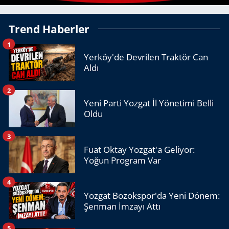
Trend Haberler
1
Yerköy'de Devrilen Traktör Can
Aldı
2
Yeni Parti Yozgat İl Yönetimi Belli
Oldu
3
Fuat Oktay Yozgat'a Geliyor:
Yoğun Program Var
4
Yozgat Bozokspor'da Yeni Dönem:
Şenman İmzayı Attı
5