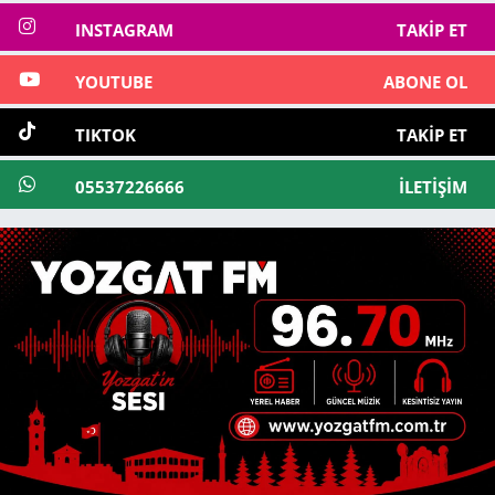
INSTAGRAM
TAKIP ET
YOUTUBE
ABONE OL
TIKTOK
TAKIP ET
05537226666
İLETIŞIM