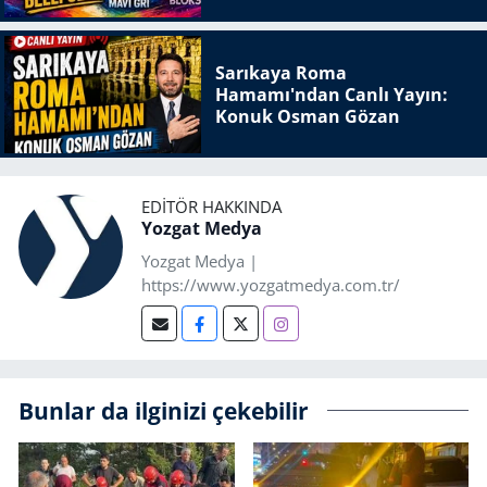
Sarıkaya Roma
Hamamı'ndan Canlı Yayın:
Konuk Osman Gözan
EDITÖR HAKKINDA
Yozgat Medya
Yozgat Medya |
https://www.yozgatmedya.com.tr/
Bunlar da ilginizi çekebilir