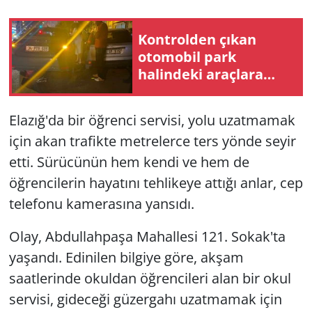
Kontrolden çıkan
otomobil park
halindeki araçlara
çarptı: 3 araçta hasar
oluştu
Elazığ'da bir öğrenci servisi, yolu uzatmamak
için akan trafikte metrelerce ters yönde seyir
etti. Sürücünün hem kendi ve hem de
öğrencilerin hayatını tehlikeye attığı anlar, cep
telefonu kamerasına yansıdı.
Olay, Abdullahpaşa Mahallesi 121. Sokak'ta
yaşandı. Edinilen bilgiye göre, akşam
saatlerinde okuldan öğrencileri alan bir okul
servisi, gideceği güzergahı uzatmamak için