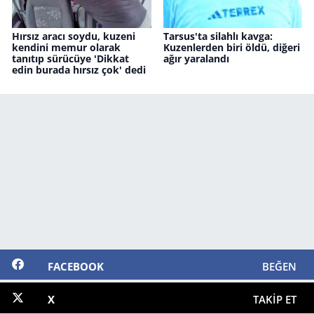
Hırsız aracı soydu, kuzeni
Tarsus'ta silahlı kavga:
kendini memur olarak
Kuzenlerden biri öldü, diğeri
tanıtıp sürücüye 'Dikkat
ağır yaralandı
edin burada hırsız çok' dedi
FACEBOOK
BEĞEN
X
TAKIP ET