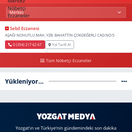
Sebil Eczanesi
AŞAĞI NOHUTLU MAH. YZB. BAHATTİN ÇOKDEĞERLİ CAD.NO:5
0 (354) 217 62 67
Yol Tarifi Al
Tüm Nöbetçi Eczaneler
Yükleniyor...
Yozgat'ın ve Türkiye'nin gündemindeki son dakika