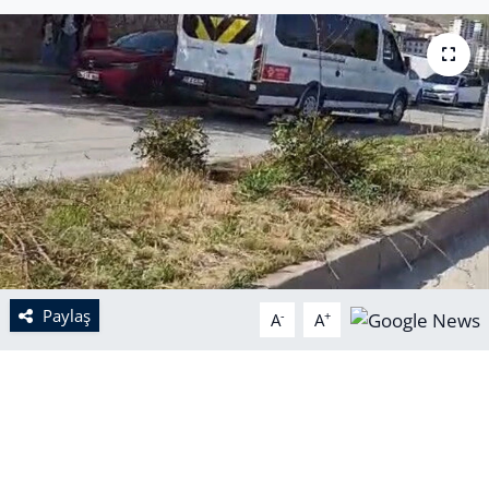
Paylaş
-
+
A
A