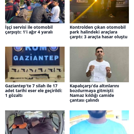
İşçi servisi ile otomobil
Kontrolden çıkan otomobil
çarpıştı: 1'i ağır 4 yaralı
park halindeki araçlara
çarptı: 3 araçta hasar oluştu
Gaziantep'te 7 silah ile 17
Kapalıçarşı'da altınlarını
adet tarihi eser ele geçirildi:
bozdurmaya gitmişti:
1 gözaltı
Namaz kıldığı camide
çantası çalındı