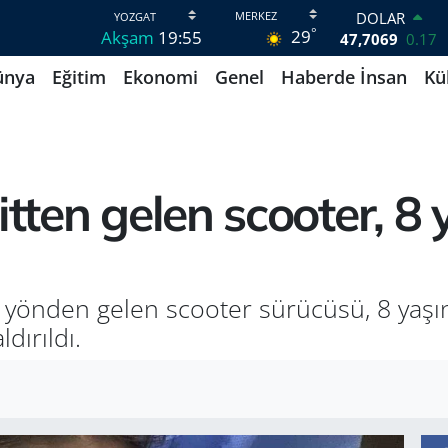
DOLAR
°
29
Akşam
19:55
47,7069
0.17
EURO
ünya
Eğitim
Ekonomi
Genel
Haberde İnsan
Kü
55,0265
0.01
STERLİN
64,1897
0.02
GRAM ALTIN
6618.49
2.12
BİST100
itten gelen scooter, 8
13.887
64
BITCOIN
65.130,04
1.2
 yönden gelen scooter sürücüsü, 8 yaşın
dırıldı.