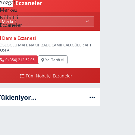
Eczaneler
Damla Eczanesi
ÖSEOGLU MAH. NAKIP ZADE CAMİİ CAD.GÜLER APT
O:4 A
0 (354) 212 52 05
Yol Tarifi Al
Tüm Nöbetçi Eczaneler
Yükleniyor...