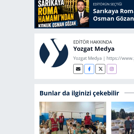
EDITÖRÜN SEÇTIĞI
Sarıkaya Rom
Osman Gözan
EDITÖR HAKKINDA
Yozgat Medya
Yozgat Medya | https://www
Bunlar da ilginizi çekebilir