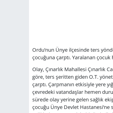
Ordu’nun Ünye ilçesinde ters yönde
çocuğuna çarptı. Yaralanan çocuk h
Olay, Çınarlık Mahallesi Çınarlık C
göre, ters şeritten giden O.T. yöne
çarptı. Çarpmanın etkisiyle yere yı
çevredeki vatandaşlar hemen durumu
sürede olay yerine gelen sağlık eki
çocuğu Ünye Devlet Hastanesi’ne se