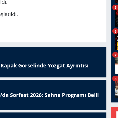
ldi.
5
şlatıldı.
6
7
n Kapak Görselinde Yozgat Ayrıntısı
8
'da Sorfest 2026: Sahne Programı Belli