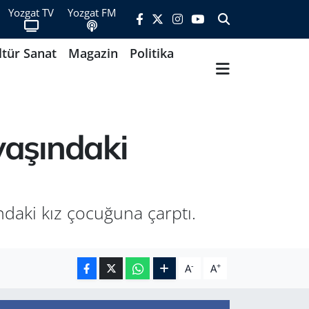
Yozgat TV
Yozgat FM
ltür Sanat
Magazin
Politika
 yaşındaki
daki kız çocuğuna çarptı.
-
+
A
A