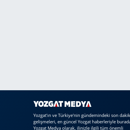
Yozgat'ın ve Türkiye'nin gündemindeki son daki
gelişmeleri, en güncel Yozgat haberleriyle burad
Yozgat Medya olarak, ilinizle ilgili tüm önemli