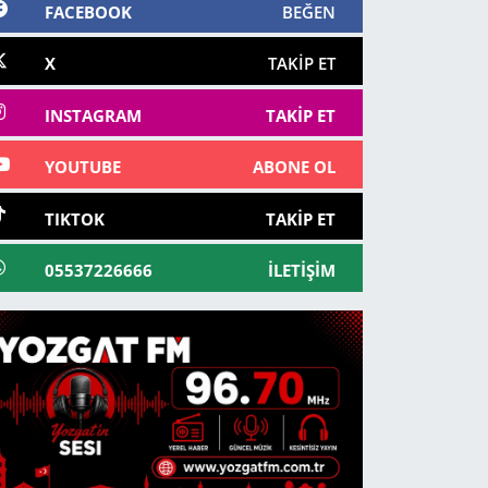
FACEBOOK
BEĞEN
X
TAKIP ET
INSTAGRAM
TAKIP ET
YOUTUBE
ABONE OL
TIKTOK
TAKIP ET
05537226666
İLETIŞIM