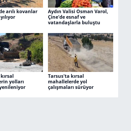
de arılı kovanlar
Aydın Valisi Osman Varol,
yılıyor
Çine'de esnaf ve
vatandaşlarla buluştu
 kırsal
Tarsus'ta kırsal
rin yolları
mahallelerde yol
yenileniyor
çalışmaları sürüyor