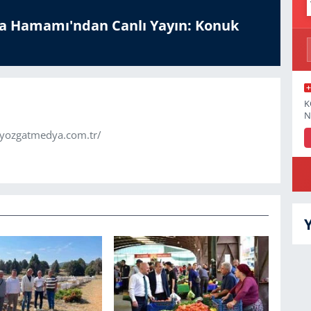
a Hamamı'ndan Canlı Yayın: Konuk
K
N
.yozgatmedya.com.tr/