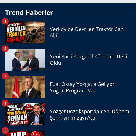
Trend Haberler
1
Yerköy'de Devrilen Traktör Can
Aldı
2
Yeni Parti Yozgat İl Yönetimi Belli
Oldu
3
Fuat Oktay Yozgat'a Geliyor:
Yoğun Program Var
4
Yozgat Bozokspor'da Yeni Dönem:
Şenman İmzayı Attı
5