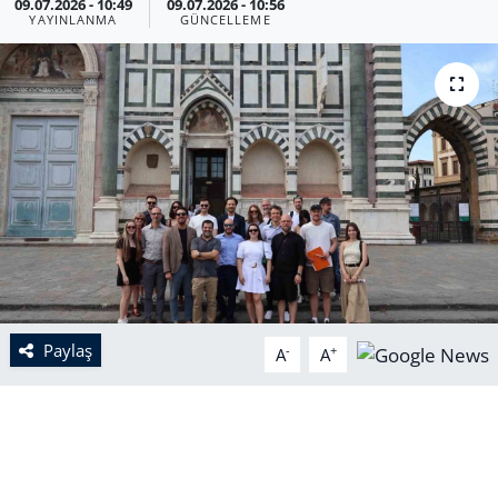
09.07.2026 - 10:49
09.07.2026 - 10:56
YAYINLANMA
GÜNCELLEME
Paylaş
-
+
A
A