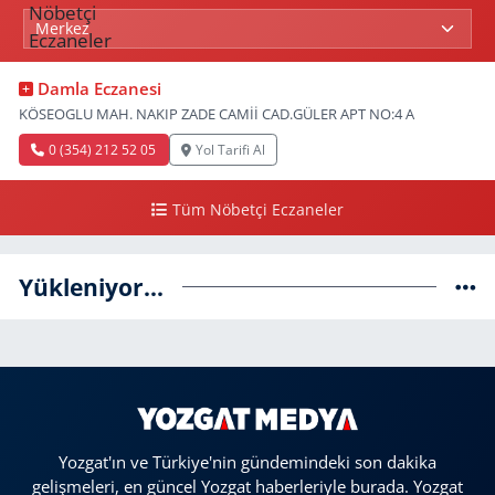
Damla Eczanesi
KÖSEOGLU MAH. NAKIP ZADE CAMİİ CAD.GÜLER APT NO:4 A
0 (354) 212 52 05
Yol Tarifi Al
Tüm Nöbetçi Eczaneler
Yükleniyor...
Yozgat'ın ve Türkiye'nin gündemindeki son dakika
gelişmeleri, en güncel Yozgat haberleriyle burada. Yozgat