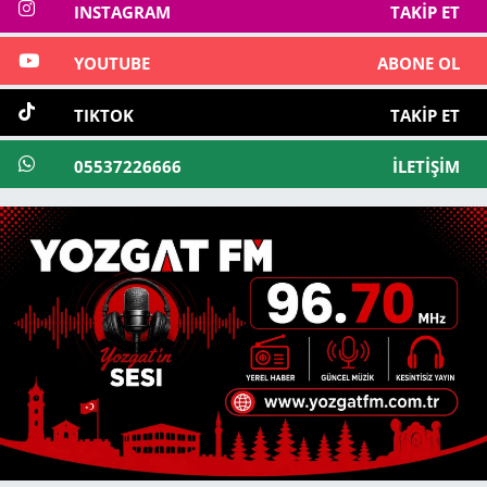
INSTAGRAM
TAKIP ET
YOUTUBE
ABONE OL
TIKTOK
TAKIP ET
05537226666
İLETIŞIM