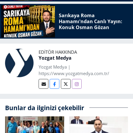
Sarıkaya Roma
Hamamı'ndan Canlı Yayın:
Konuk Osman Gözan
EDITÖR HAKKINDA
Yozgat Medya
Yozgat Medya |
https://www.yozgatmedya.com.tr/
Bunlar da ilginizi çekebilir