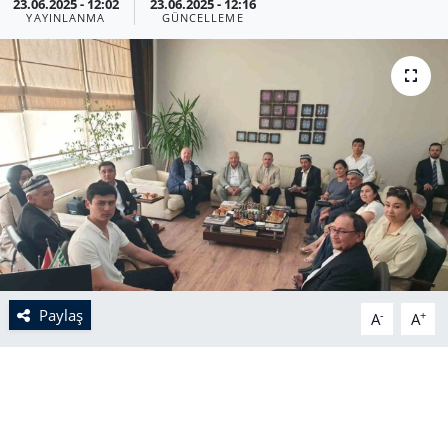
23.06.2025 - 12:02
23.06.2025 - 12:16
YAYINLANMA
GÜNCELLEME
Paylaş
-
+
A
A