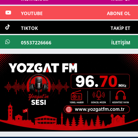
YOUTUBE
ABONE OL
TIKTOK
TAKIP ET
05537226666
İLETIŞIM