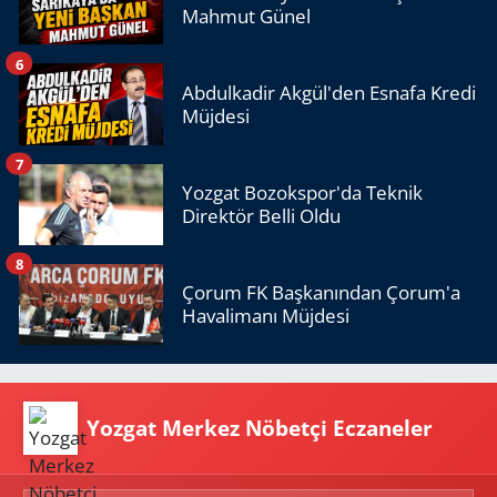
Mahmut Günel
6
Abdulkadir Akgül'den Esnafa Kredi
Müjdesi
7
Yozgat Bozokspor'da Teknik
Direktör Belli Oldu
8
Çorum FK Başkanından Çorum'a
Havalimanı Müjdesi
Yozgat Merkez Nöbetçi Eczaneler