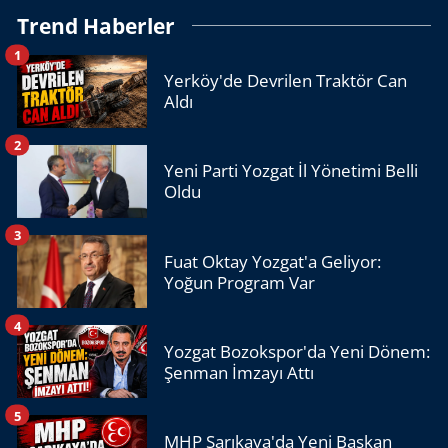
Trend Haberler
1
Yerköy'de Devrilen Traktör Can
Aldı
2
Yeni Parti Yozgat İl Yönetimi Belli
Oldu
3
Fuat Oktay Yozgat'a Geliyor:
Yoğun Program Var
4
Yozgat Bozokspor'da Yeni Dönem:
Şenman İmzayı Attı
5
MHP Sarıkaya'da Yeni Başkan