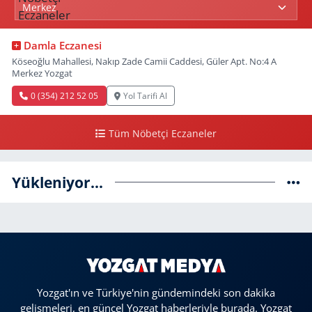
Damla Eczanesi
Köseoğlu Mahallesi, Nakıp Zade Camii Caddesi, Güler Apt. No:4 A
Merkez Yozgat
0 (354) 212 52 05
Yol Tarifi Al
Tüm Nöbetçi Eczaneler
Yükleniyor...
Yozgat'ın ve Türkiye'nin gündemindeki son dakika
gelişmeleri, en güncel Yozgat haberleriyle burada. Yozgat