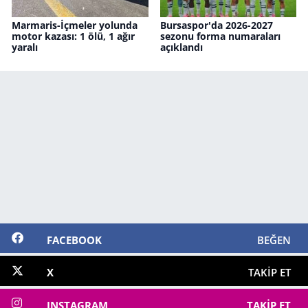
Marmaris-İçmeler yolunda
Bursaspor'da 2026-2027
motor kazası: 1 ölü, 1 ağır
sezonu forma numaraları
yaralı
açıklandı
FACEBOOK
BEĞEN
X
TAKIP ET
INSTAGRAM
TAKIP ET