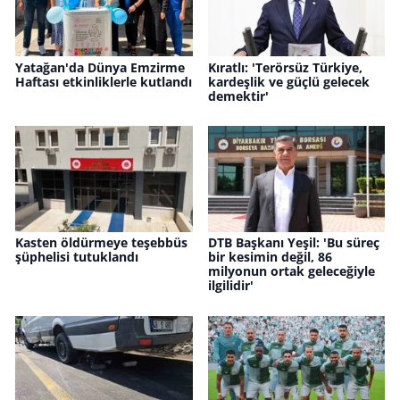
Yatağan'da Dünya Emzirme
Kıratlı: 'Terörsüz Türkiye,
Haftası etkinliklerle kutlandı
kardeşlik ve güçlü gelecek
demektir'
Kasten öldürmeye teşebbüs
DTB Başkanı Yeşil: 'Bu süreç
şüphelisi tutuklandı
bir kesimin değil, 86
milyonun ortak geleceğiyle
ilgilidir'