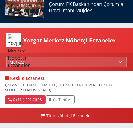
Çorum FK Başkanından Çorum'a
Havalimanı Müjdesi
Yozgat Merkez Nöbetçi Eczaneler
Keskin Eczanesi
ÇAPANOĞLU MAH. CEMİL ÇİÇEK CAD. 87 B (ÜNİVERSİTE YOLU
ŞEHİTLER FEN LİSESİ ALTI)
0 (354) 502 76 53
Yol Tarifi Al
Tüm Nöbetçi Eczaneler