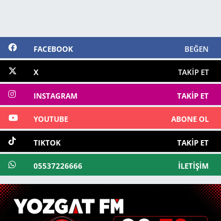
FACEBOOK
BEĞEN
X
TAKIP ET
INSTAGRAM
TAKIP ET
YOUTUBE
ABONE OL
TIKTOK
TAKIP ET
05537226666
İLETIŞIM