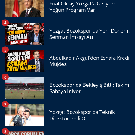
Fuat Oktay Yozgat'a Geliyor:
Yoğun Program Var
4
Yozgat Bozokspor'da Yeni Dönem:
Şenman İmzayı Attı
5
Abdulkadir Akgül'den Esnafa Kredi
Müjdesi
6
Bozokspor'da Bekleyiş Bitti: Takım
Sahaya İniyor
7
Yozgat Bozokspor'da Teknik
Direktör Belli Oldu
8