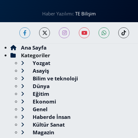
Haber Yazılımı:
TE Bilişim
Ana Sayfa
Kategoriler
Yozgat
Asayiş
Bilim ve teknoloji
Dünya
Eğitim
Ekonomi
Genel
Haberde İnsan
Kültür Sanat
Magazin