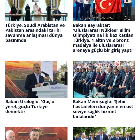
Türkiye, Suudi Arabistan ve
Bakan Bayraktar:
Pakistan arasındaki tarihi
'Uluslararası Nükleer Bilim
savunma anlaşması dünya
Olimpiyatı'na ilk kez katılan
basınında
Türkiye, 1 altın ve 3 bronz
madalya ile uluslararası
arenaya güçlü bir giriş yaptı'
Bakan Uraloğlu: 'Güçlü
Bakan Memişoğlu: 'Şehir
yerel, güçlü Türkiye
hastaneleri dünyanın en üst
demektir'
seviye sağlık hizmet
binalarıdır'