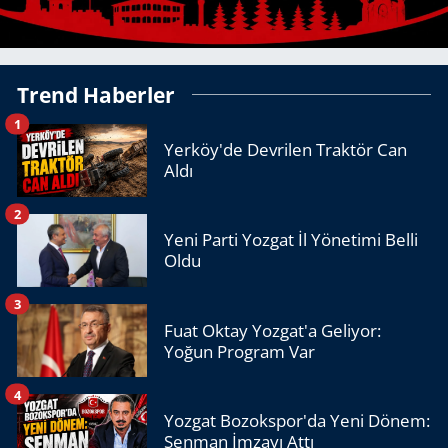
Trend Haberler
1
Yerköy'de Devrilen Traktör Can
Aldı
2
Yeni Parti Yozgat İl Yönetimi Belli
Oldu
3
Fuat Oktay Yozgat'a Geliyor:
Yoğun Program Var
4
Yozgat Bozokspor'da Yeni Dönem:
Şenman İmzayı Attı