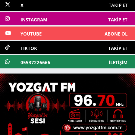
X
TAKIP ET
INSTAGRAM
TAKIP ET
YOUTUBE
ABONE OL
TIKTOK
TAKIP ET
05537226666
İLETIŞIM