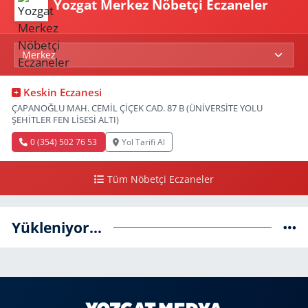
Yozgat Merkez Nöbetçi Eczaneler
Keskin Eczanesi
ÇAPANOĞLU MAH. CEMİL ÇİÇEK CAD. 87 B (ÜNİVERSİTE YOLU
ŞEHİTLER FEN LİSESİ ALTI)
0 (354) 502 76 53
Yol Tarifi Al
Tüm Nöbetçi Eczaneler
Yükleniyor...