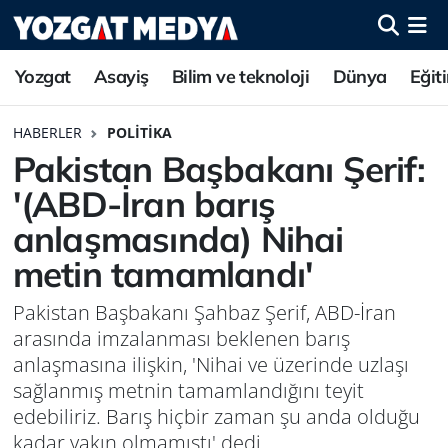
Yozgat
Asayiş
Bilim ve teknoloji
Dünya
Eğit
HABERLER
POLITIKA
Pakistan Başbakanı Şerif:
'(ABD-İran barış
anlaşmasında) Nihai
metin tamamlandı'
Pakistan Başbakanı Şahbaz Şerif, ABD-İran
arasında imzalanması beklenen barış
anlaşmasına ilişkin, 'Nihai ve üzerinde uzlaşı
sağlanmış metnin tamamlandığını teyit
edebiliriz. Barış hiçbir zaman şu anda olduğu
kadar yakın olmamıştı' dedi.