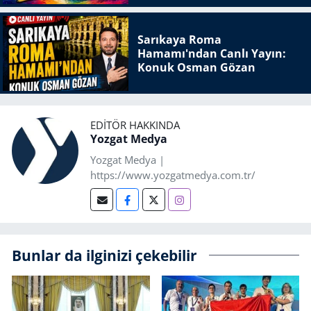
Sarıkaya Roma
Hamamı'ndan Canlı Yayın:
Konuk Osman Gözan
EDITÖR HAKKINDA
Yozgat Medya
Yozgat Medya |
https://www.yozgatmedya.com.tr/
Bunlar da ilginizi çekebilir