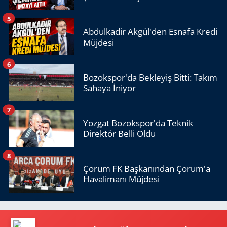
5
Abdulkadir Akgül'den Esnafa Kredi
Müjdesi
6
Bozokspor'da Bekleyiş Bitti: Takım
Sahaya İniyor
7
Yozgat Bozokspor'da Teknik
Direktör Belli Oldu
8
Çorum FK Başkanından Çorum'a
Havalimanı Müjdesi