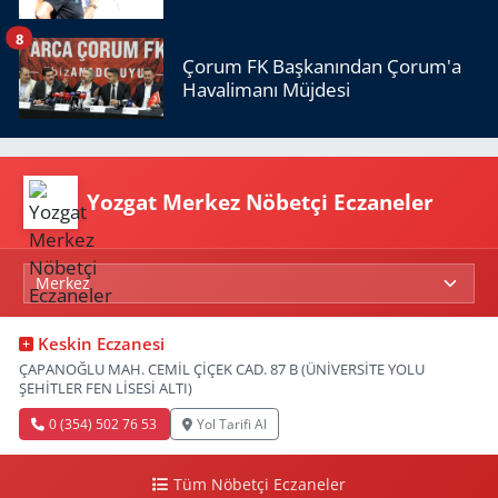
8
Çorum FK Başkanından Çorum'a
Havalimanı Müjdesi
Yozgat Merkez Nöbetçi Eczaneler
Keskin Eczanesi
ÇAPANOĞLU MAH. CEMİL ÇİÇEK CAD. 87 B (ÜNİVERSİTE YOLU
ŞEHİTLER FEN LİSESİ ALTI)
0 (354) 502 76 53
Yol Tarifi Al
Tüm Nöbetçi Eczaneler