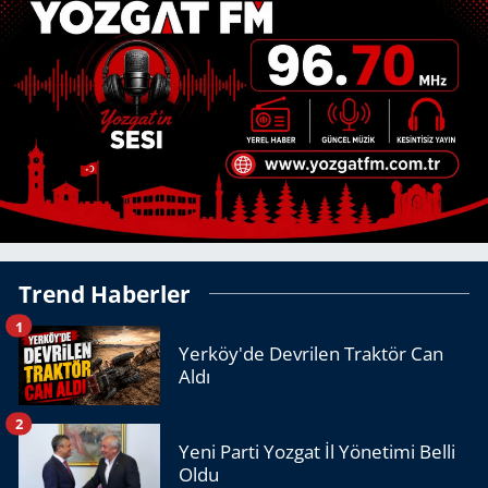
Trend Haberler
1
Yerköy'de Devrilen Traktör Can
Aldı
2
Yeni Parti Yozgat İl Yönetimi Belli
Oldu