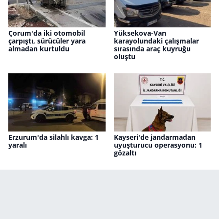
Çorum'da iki otomobil
Yüksekova-Van
çarpıştı, sürücüler yara
karayolundaki çalışmalar
almadan kurtuldu
sırasında araç kuyruğu
oluştu
Erzurum'da silahlı kavga: 1
Kayseri'de jandarmadan
yaralı
uyuşturucu operasyonu: 1
gözaltı