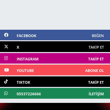
FACEBOOK
BEĞEN
X
TAKIP ET
INSTAGRAM
TAKIP ET
YOUTUBE
ABONE OL
TIKTOK
TAKIP ET
05537226666
İLETIŞIM