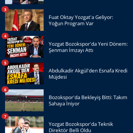
3
Fuat Oktay Yozgat'a Geliyor:
Yoğun Program Var
4
Yozgat Bozokspor'da Yeni Dönem:
Şenman İmzayı Attı
5
Abdulkadir Akgül'den Esnafa Kredi
Müjdesi
6
Bozokspor'da Bekleyiş Bitti: Takım
Sahaya İniyor
7
Yozgat Bozokspor'da Teknik
Direktör Belli Oldu