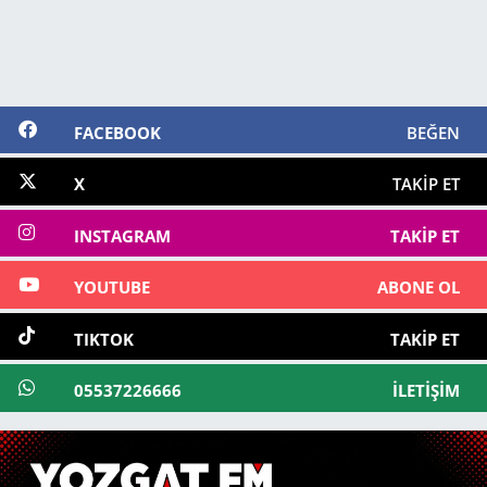
FACEBOOK
BEĞEN
X
TAKIP ET
INSTAGRAM
TAKIP ET
YOUTUBE
ABONE OL
TIKTOK
TAKIP ET
05537226666
İLETIŞIM