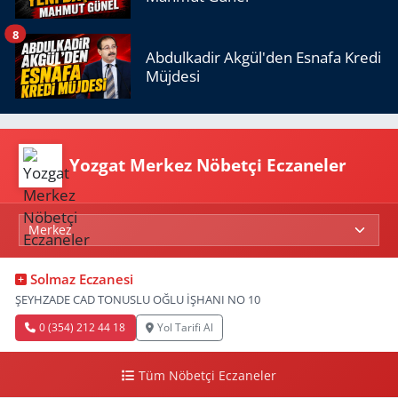
8
Abdulkadir Akgül'den Esnafa Kredi
Müjdesi
Yozgat Merkez Nöbetçi Eczaneler
Solmaz Eczanesi
ŞEYHZADE CAD TONUSLU OĞLU İŞHANI NO 10
0 (354) 212 44 18
Yol Tarifi Al
Tüm Nöbetçi Eczaneler