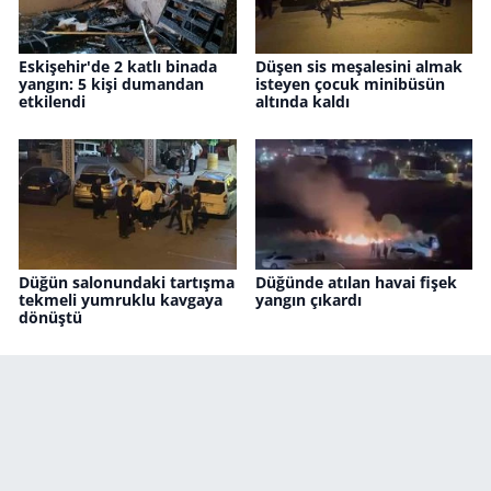
Eskişehir'de 2 katlı binada
Düşen sis meşalesini almak
yangın: 5 kişi dumandan
isteyen çocuk minibüsün
etkilendi
altında kaldı
Düğün salonundaki tartışma
Düğünde atılan havai fişek
tekmeli yumruklu kavgaya
yangın çıkardı
dönüştü