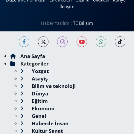
İletişim
Haber Yazılımı:
TE Bilişim
Ana Sayfa
Kategoriler
Yozgat
Asayiş
Bilim ve teknoloji
Dünya
Eğitim
Ekonomi
Genel
Haberde İnsan
Kültür Sanat