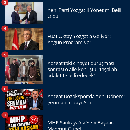
3
Yeni Parti Yozgat İl Yönetimi Belli
Oldu
4
Fuat Oktay Yozgat'a Geliyor:
Yoğun Program Var
5
Yozgat'taki cinayet duruşması
sonrası o aile konuştu: 'İnşallah
adalet tecelli edecek'
6
Yozgat Bozokspor'da Yeni Dönem:
Şenman İmzayı Attı
7
MHP Sarıkaya'da Yeni Başkan
Mahmut Günel