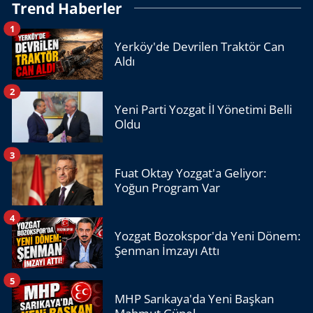
Trend Haberler
1
Yerköy'de Devrilen Traktör Can
Aldı
2
Yeni Parti Yozgat İl Yönetimi Belli
Oldu
3
Fuat Oktay Yozgat'a Geliyor:
Yoğun Program Var
4
Yozgat Bozokspor'da Yeni Dönem:
Şenman İmzayı Attı
5
MHP Sarıkaya'da Yeni Başkan