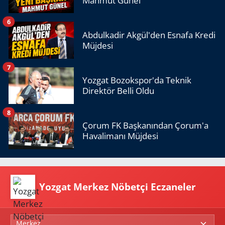
Mahmut Günel
6
Abdulkadir Akgül'den Esnafa Kredi
Müjdesi
7
Yozgat Bozokspor'da Teknik
Direktör Belli Oldu
8
Çorum FK Başkanından Çorum'a
Havalimanı Müjdesi
Yozgat Merkez Nöbetçi Eczaneler