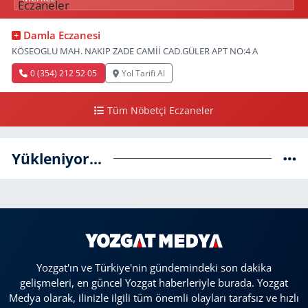
Damla Eczanesi
KÖSEOGLU MAH. NAKIP ZADE CAMİİ CAD.GÜLER APT NO:4 A
0 (354) 212 52 05
Yol Tarifi Al
Tüm Nöbetçi Eczaneler
Yükleniyor...
Yozgat'ın ve Türkiye'nin gündemindeki son dakika
gelişmeleri, en güncel Yozgat haberleriyle burada. Yozgat
Medya olarak, ilinizle ilgili tüm önemli olayları tarafsız ve hızlı