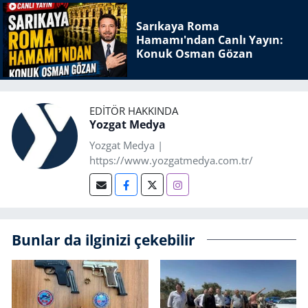
Sarıkaya Roma
Hamamı'ndan Canlı Yayın:
Konuk Osman Gözan
EDITÖR HAKKINDA
Yozgat Medya
Yozgat Medya |
https://www.yozgatmedya.com.tr/
Bunlar da ilginizi çekebilir