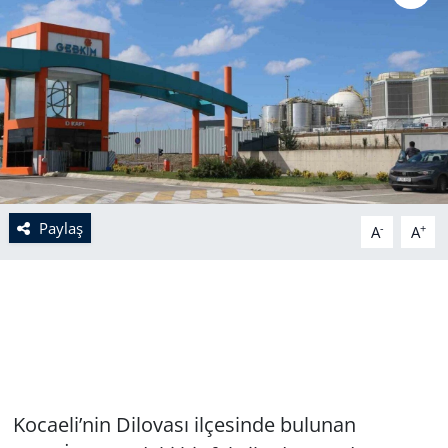
Paylaş
-
+
A
A
Kocaeli’nin Dilovası ilçesinde bulunan