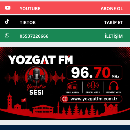
YOUTUBE
ABONE OL
TIKTOK
TAKIP ET
05537226666
İLETIŞIM