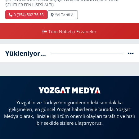
ŞEHİTLER FEN LİSESİ ALTI)
0 (354) 502 76 53
Yol Tarifi Al
Tüm Nöbetçi Eczaneler
Yükleniyor...
Yozgat'ın ve Türkiye'nin gündemindeki son dakika
gelişmeleri, en güncel Yozgat haberleriyle burada. Yozgat
Medya olarak, ilinizle ilgili tüm önemli olayları tarafsız ve hızlı
bir şekilde sizlere ulaştırıyoruz.