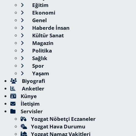
Eğitim
Ekonomi
Genel
Haberde İnsan
Kültür Sanat
Magazin
Politika
Sağlık
Spor
Yaşam
Biyografi
Anketler
Künye
İletişim
Servisler
Yozgat Nöbetçi Eczaneler
Yozgat Hava Durumu
Yozgat Namaz Vakitleri