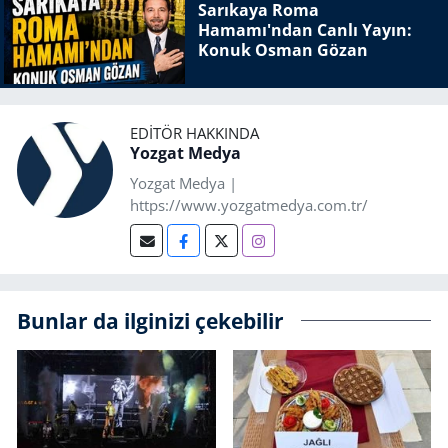
Sarıkaya Roma
Hamamı'ndan Canlı Yayın:
Konuk Osman Gözan
EDITÖR HAKKINDA
Yozgat Medya
Yozgat Medya |
https://www.yozgatmedya.com.tr/
Bunlar da ilginizi çekebilir