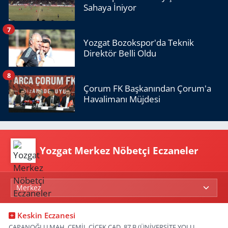
Sahaya İniyor
7
Yozgat Bozokspor'da Teknik
Direktör Belli Oldu
8
Çorum FK Başkanından Çorum'a
Havalimanı Müjdesi
Yozgat Merkez Nöbetçi Eczaneler
Keskin Eczanesi
ÇAPANOĞLU MAH. CEMİL ÇİÇEK CAD. 87 B (ÜNİVERSİTE YOLU