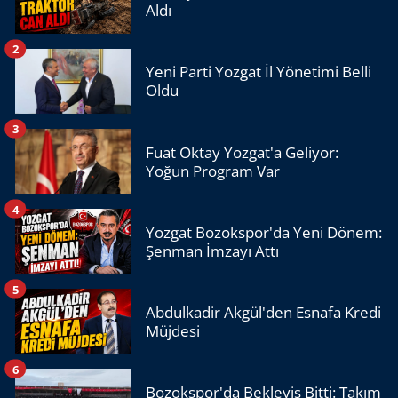
Aldı
2
Yeni Parti Yozgat İl Yönetimi Belli
Oldu
3
Fuat Oktay Yozgat'a Geliyor:
Yoğun Program Var
4
Yozgat Bozokspor'da Yeni Dönem:
Şenman İmzayı Attı
5
Abdulkadir Akgül'den Esnafa Kredi
Müjdesi
6
Bozokspor'da Bekleyiş Bitti: Takım