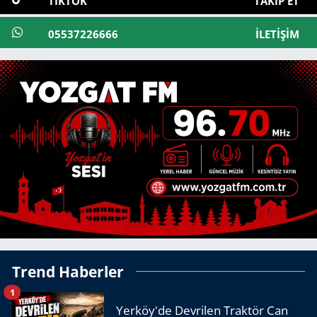
TIKTOK
TAKIP ET
05537226666
İLETIŞIM
Trend Haberler
1
Yerköy'de Devrilen Traktör Can