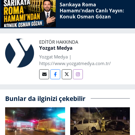
Sarıkaya Roma
Hamamı'ndan Canlı Yayın:
Konuk Osman Gözan
EDITÖR HAKKINDA
Yozgat Medya
Yozgat Medya |
https://www.yozgatmedya.com.tr/
Bunlar da ilginizi çekebilir