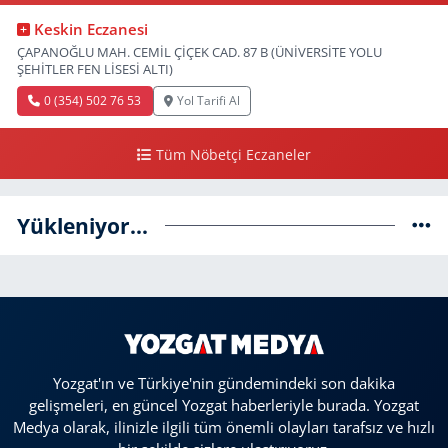
Keskin Eczanesi
ÇAPANOĞLU MAH. CEMİL ÇİÇEK CAD. 87 B (ÜNİVERSİTE YOLU
ŞEHİTLER FEN LİSESİ ALTI)
0 (354) 502 76 53
Yol Tarifi Al
Tüm Nöbetçi Eczaneler
Yükleniyor...
Yozgat'ın ve Türkiye'nin gündemindeki son dakika
gelişmeleri, en güncel Yozgat haberleriyle burada. Yozgat
Medya olarak, ilinizle ilgili tüm önemli olayları tarafsız ve hızlı