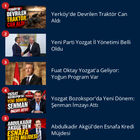
1
Yerköy'de Devrilen Traktör Can
Aldı
2
Yeni Parti Yozgat İl Yönetimi Belli
Oldu
3
Fuat Oktay Yozgat'a Geliyor:
Yoğun Program Var
4
Yozgat Bozokspor'da Yeni Dönem:
Şenman İmzayı Attı
5
Abdulkadir Akgül'den Esnafa Kredi
Müjdesi