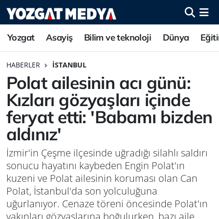
Yozgat
Asayiş
Bilim ve teknoloji
Dünya
Eğit
HABERLER
İSTANBUL
Polat ailesinin acı günü:
Kızları gözyaşları içinde
feryat etti: 'Babamı bizden
aldınız'
İzmir'in Çeşme ilçesinde uğradığı silahlı saldırı
sonucu hayatını kaybeden Engin Polat'ın
kuzeni ve Polat ailesinin koruması olan Can
Polat, İstanbul'da son yolculuğuna
uğurlanıyor. Cenaze töreni öncesinde Polat'ın
yakınları gözyaşlarına boğulurken, bazı aile