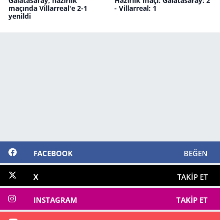
Galatasaray, hazırlık
Hazırlık maçı: Galatasaray: 2
maçında Villarreal'e 2-1
- Villarreal: 1
yenildi
FACEBOOK
BEĞEN
X
TAKIP ET
INSTAGRAM
TAKIP ET