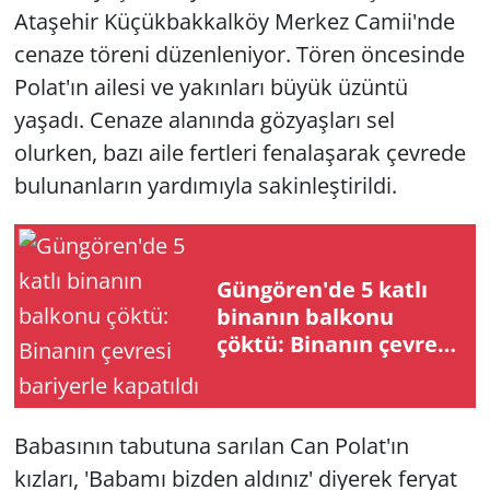
Ataşehir Küçükbakkalköy Merkez Camii'nde
cenaze töreni düzenleniyor. Tören öncesinde
Polat'ın ailesi ve yakınları büyük üzüntü
yaşadı. Cenaze alanında gözyaşları sel
olurken, bazı aile fertleri fenalaşarak çevrede
bulunanların yardımıyla sakinleştirildi.
Güngören'de 5 katlı
binanın balkonu
çöktü: Binanın çevresi
bariyerle kapatıldı
Babasının tabutuna sarılan Can Polat'ın
kızları, 'Babamı bizden aldınız' diyerek feryat