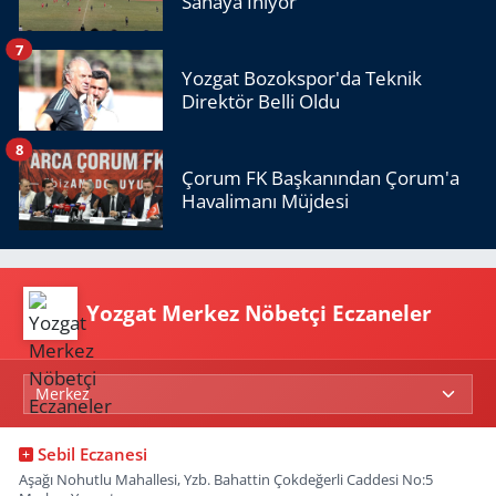
Sahaya İniyor
7
Yozgat Bozokspor'da Teknik
Direktör Belli Oldu
8
Çorum FK Başkanından Çorum'a
Havalimanı Müjdesi
Yozgat Merkez Nöbetçi Eczaneler
Sebil Eczanesi
Aşağı Nohutlu Mahallesi, Yzb. Bahattin Çokdeğerli Caddesi No:5