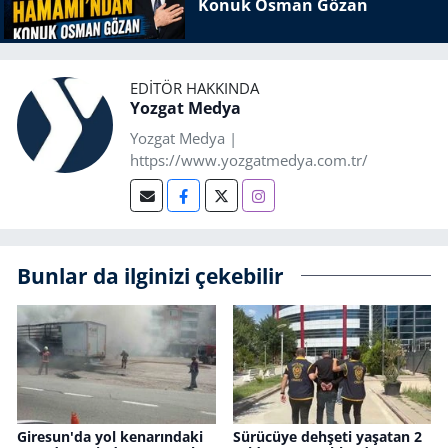
Konuk Osman Gözan
EDITÖR HAKKINDA
Yozgat Medya
Yozgat Medya |
https://www.yozgatmedya.com.tr/
Bunlar da ilginizi çekebilir
Giresun'da yol kenarındaki
Sürücüye dehşeti yaşatan 2