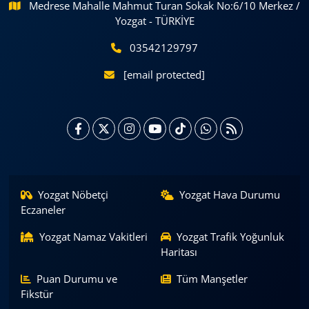
Medrese Mahalle Mahmut Turan Sokak No:6/10 Merkez /
Yozgat - TÜRKİYE
03542129797
[email protected]
Yozgat Nöbetçi
Yozgat Hava Durumu
Eczaneler
Yozgat Namaz Vakitleri
Yozgat Trafik Yoğunluk
Haritası
Puan Durumu ve
Tüm Manşetler
Fikstür