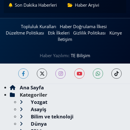
Son Dakika Haberleri
Haber Arşivi
Topluluk Kuralları
Haber Doğrulama İlkesi
Düzeltme Politikası
Etik İlkeleri
Gizlilik Politikası
Künye
İletişim
Haber Yazılımı:
TE Bilişim
Ana Sayfa
Kategoriler
Yozgat
Asayiş
Bilim ve teknoloji
Dünya