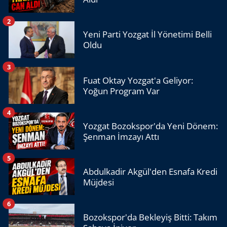
2
Yeni Parti Yozgat İl Yönetimi Belli
Oldu
3
Fuat Oktay Yozgat'a Geliyor:
Yoğun Program Var
4
Yozgat Bozokspor'da Yeni Dönem:
Şenman İmzayı Attı
5
Abdulkadir Akgül'den Esnafa Kredi
Müjdesi
6
Bozokspor'da Bekleyiş Bitti: Takım