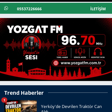
05537226666
İLETIŞIM
Trend Haberler
1
Yerköy'de Devrilen Traktör Can
Aldı