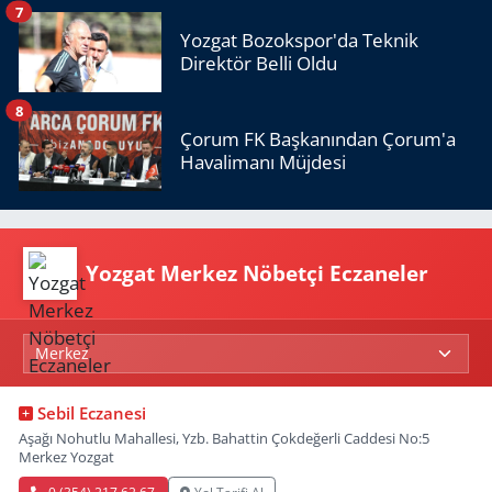
7
Yozgat Bozokspor'da Teknik
Direktör Belli Oldu
8
Çorum FK Başkanından Çorum'a
Havalimanı Müjdesi
Yozgat Merkez Nöbetçi Eczaneler
Sebil Eczanesi
Aşağı Nohutlu Mahallesi, Yzb. Bahattin Çokdeğerli Caddesi No:5
Merkez Yozgat
0 (354) 217 62 67
Yol Tarifi Al