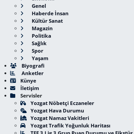
Genel
Haberde İnsan
Kültür Sanat
Magazin
Politika
Sağlık
Spor
Yaşam
Biyografi
Anketler
Künye
İletişim
Servisler
Yozgat Nöbetçi Eczaneler
Yozgat Hava Durumu
Yozgat Namaz Vakitleri
Yozgat Trafik Yoğunluk Haritası
TFF 3.Lig 3.Grup Puan Durumu ve Fikstür