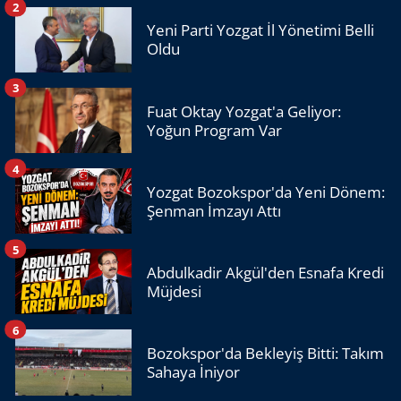
2
Yeni Parti Yozgat İl Yönetimi Belli
Oldu
3
Fuat Oktay Yozgat'a Geliyor:
Yoğun Program Var
4
Yozgat Bozokspor'da Yeni Dönem:
Şenman İmzayı Attı
5
Abdulkadir Akgül'den Esnafa Kredi
Müjdesi
6
Bozokspor'da Bekleyiş Bitti: Takım
Sahaya İniyor