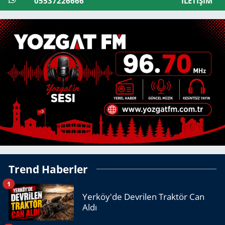
05537226666
İLETIŞIM
Trend Haberler
1
Yerköy'de Devrilen Traktör Can
Aldı