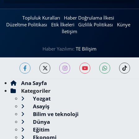
Topluluk Kuralları
Haber Doğrulama İlkesi
Düzeltme Politikası
Etik İlkeleri
Gizlilik Politikası
Künye
İletişim
Haber Yazılımı:
TE Bilişim
Ana Sayfa
Kategoriler
Yozgat
Asayiş
Bilim ve teknoloji
Dünya
Eğitim
Ekonomi