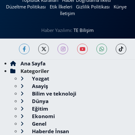
Topluluk Kuralları
Haber Doğrulama İlkesi
Düzeltme Politikası
Etik İlkeleri
Gizlilik Politikası
Künye
İletişim
Haber Yazılımı:
TE Bilişim
Ana Sayfa
Kategoriler
Yozgat
Asayiş
Bilim ve teknoloji
Dünya
Eğitim
Ekonomi
Genel
Haberde İnsan