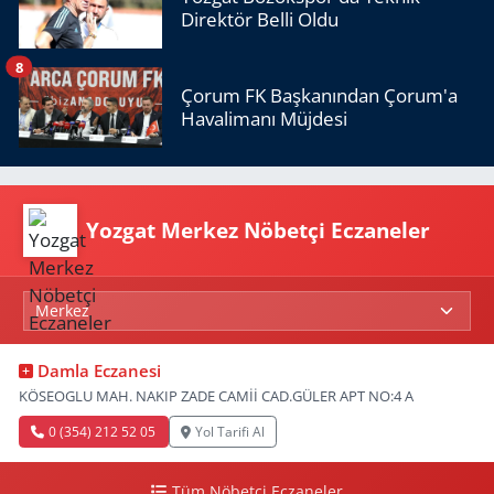
Direktör Belli Oldu
8
Çorum FK Başkanından Çorum'a
Havalimanı Müjdesi
Yozgat Merkez Nöbetçi Eczaneler
Damla Eczanesi
KÖSEOGLU MAH. NAKIP ZADE CAMİİ CAD.GÜLER APT NO:4 A
0 (354) 212 52 05
Yol Tarifi Al
Tüm Nöbetçi Eczaneler