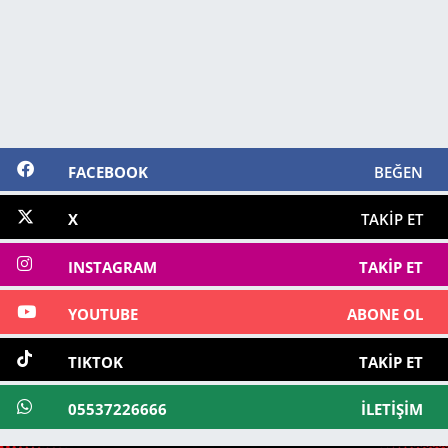
FACEBOOK
BEĞEN
X
TAKIP ET
INSTAGRAM
TAKIP ET
YOUTUBE
ABONE OL
TIKTOK
TAKIP ET
05537226666
İLETIŞIM