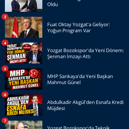
Oldu
3
Fuat Oktay Yozgat'a Geliyor:
Yoğun Program Var
4
Yozgat Bozokspor'da Yeni Dönem:
Şenman İmzayı Attı
5
MHP Sarıkaya'da Yeni Başkan
Mahmut Günel
6
Abdulkadir Akgül'den Esnafa Kredi
Müjdesi
7
Yozgat Bozokspor'da Teknik