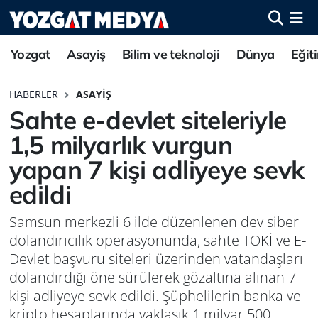
Yozgat
Asayiş
Bilim ve teknoloji
Dünya
Eğit
HABERLER
ASAYIŞ
Sahte e-devlet siteleriyle
1,5 milyarlık vurgun
yapan 7 kişi adliyeye sevk
edildi
Samsun merkezli 6 ilde düzenlenen dev siber
dolandırıcılık operasyonunda, sahte TOKİ ve E-
Devlet başvuru siteleri üzerinden vatandaşları
dolandırdığı öne sürülerek gözaltına alınan 7
kişi adliyeye sevk edildi. Şüphelilerin banka ve
kripto hesaplarında yaklaşık 1 milyar 500