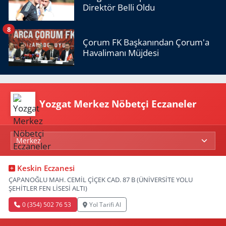
Direktör Belli Oldu
8
Çorum FK Başkanından Çorum'a
Havalimanı Müjdesi
Yozgat Merkez Nöbetçi Eczaneler
Keskin Eczanesi
ÇAPANOĞLU MAH. CEMİL ÇİÇEK CAD. 87 B (ÜNİVERSİTE YOLU
ŞEHİTLER FEN LİSESİ ALTI)
0 (354) 502 76 53
Yol Tarifi Al