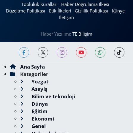
Topluluk Kuralları
Haber Doğrulama İlkesi
Düzeltme Politikası
Etik İlkeleri
Gizlilik Politikası
Künye
İletişim
Haber Yazılımı:
TE Bilişim
Ana Sayfa
Kategoriler
Yozgat
Asayiş
Bilim ve teknoloji
Dünya
Eğitim
Ekonomi
Genel