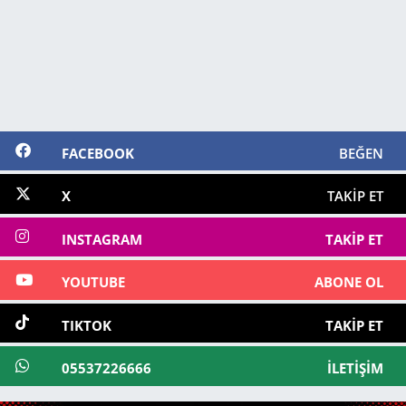
FACEBOOK
BEĞEN
X
TAKIP ET
INSTAGRAM
TAKIP ET
YOUTUBE
ABONE OL
TIKTOK
TAKIP ET
05537226666
İLETIŞIM