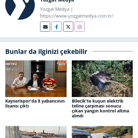
Yozgat Medya |
https://www.yozgatmedya.com.tr/
Bunlar da ilginizi çekebilir
Kayserispor'da 8 yabancının
Bilecik'te kuşun elektrik
lisansı çıktı
teline çarpması sonucu
çıkan yangın kontrol altına
alındı