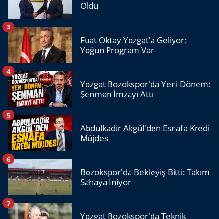
Oldu
3
Fuat Oktay Yozgat'a Geliyor:
Yoğun Program Var
4
Yozgat Bozokspor'da Yeni Dönem:
Şenman İmzayı Attı
5
Abdulkadir Akgül'den Esnafa Kredi
Müjdesi
6
Bozokspor'da Bekleyiş Bitti: Takım
Sahaya İniyor
7
Yozgat Bozokspor'da Teknik