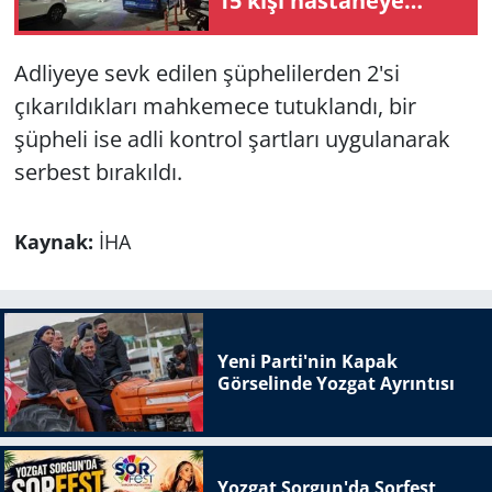
15 kişi hastaneye
kaldırıldı
Adliyeye sevk edilen şüphelilerden 2'si
çıkarıldıkları mahkemece tutuklandı, bir
şüpheli ise adli kontrol şartları uygulanarak
serbest bırakıldı.
Kaynak:
İHA
Yeni Parti'nin Kapak
Görselinde Yozgat Ayrıntısı
Yozgat Sorgun'da Sorfest