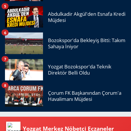
5
Abdulkadir Akgül'den Esnafa Kredi
Müjdesi
6
Bozokspor'da Bekleyiş Bitti: Takım
Sahaya İniyor
7
Yozgat Bozokspor'da Teknik
Direktör Belli Oldu
8
Çorum FK Başkanından Çorum'a
Havalimanı Müjdesi
Yozgat Merkez Nöbetçi Eczaneler