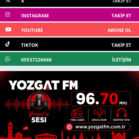
X
TAKIP ET
INSTAGRAM
TAKIP ET
YOUTUBE
ABONE OL
TIKTOK
TAKIP ET
05537226666
İLETIŞIM