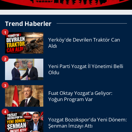
Trend Haberler
1
Yerköy'de Devrilen Traktör Can
Aldı
2
Yeni Parti Yozgat İl Yönetimi Belli
Oldu
3
Fuat Oktay Yozgat'a Geliyor:
Yoğun Program Var
4
Yozgat Bozokspor'da Yeni Dönem:
Şenman İmzayı Attı