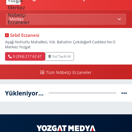
Sebil Eczanesi
Aşağı Nohutlu Mahallesi, Yzb. Bahattin Çokdeğerli Caddesi No:5
Merkez Yozgat
0 (354) 217 62 67
Yol Tarifi Al
Tüm Nöbetçi Eczaneler
Yükleniyor...