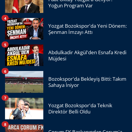
Yoğun Program Var
4
Yozgat Bozokspor'da Yeni Dönem:
Şenman İmzayı Attı
5
Abdulkadir Akgül'den Esnafa Kredi
Müjdesi
6
Bozokspor'da Bekleyiş Bitti: Takım
Sahaya İniyor
7
Yozgat Bozokspor'da Teknik
Direktör Belli Oldu
8
Çorum FK Başkanından Çorum'a