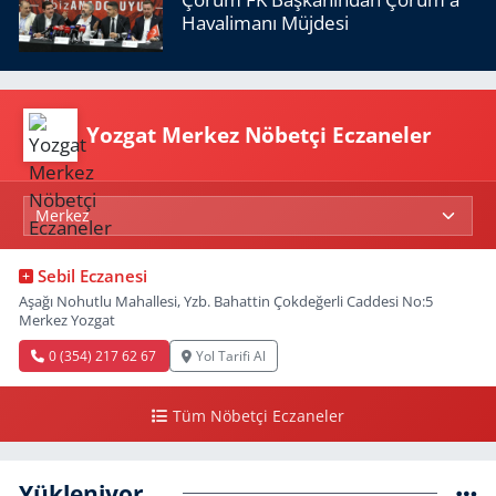
Havalimanı Müjdesi
Yozgat Merkez Nöbetçi Eczaneler
Sebil Eczanesi
Aşağı Nohutlu Mahallesi, Yzb. Bahattin Çokdeğerli Caddesi No:5
Merkez Yozgat
0 (354) 217 62 67
Yol Tarifi Al
Tüm Nöbetçi Eczaneler
Yükleniyor...