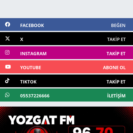
FACEBOOK
BEĞEN
X
TAKIP ET
INSTAGRAM
TAKIP ET
YOUTUBE
ABONE OL
TIKTOK
TAKIP ET
05537226666
İLETIŞIM