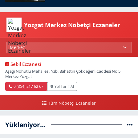
Yozgat Merkez Nöbetçi Eczaneler
Sebil Eczanesi
Aşağı Nohutlu Mahallesi, Yzb. Bahattin Çokdeğerli Caddesi No:5
Merkez Yozgat
0 (354) 217 62 67
Yol Tarifi Al
Tüm Nöbetçi Eczaneler
Yükleniyor...