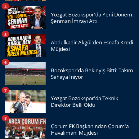
4
Yozgat Bozokspor'da Yeni Dönem:
Şenman İmzayı Attı
5
Abdulkadir Akgül'den Esnafa Kredi
Müjdesi
6
Bozokspor'da Bekleyiş Bitti: Takım
Sahaya İniyor
7
Yozgat Bozokspor'da Teknik
Direktör Belli Oldu
8
Çorum FK Başkanından Çorum'a
Havalimanı Müjdesi