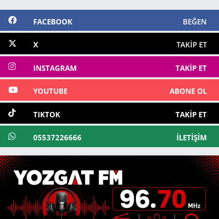
FACEBOOK
BEĞEN
X
TAKIP ET
INSTAGRAM
TAKIP ET
YOUTUBE
ABONE OL
TIKTOK
TAKIP ET
05537226666
İLETIŞIM