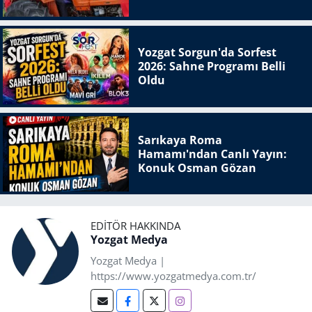
Yozgat Sorgun'da Sorfest
2026: Sahne Programı Belli
Oldu
Sarıkaya Roma
Hamamı'ndan Canlı Yayın:
Konuk Osman Gözan
EDITÖR HAKKINDA
Yozgat Medya
Yozgat Medya |
https://www.yozgatmedya.com.tr/