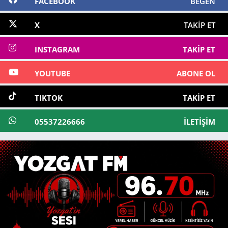
FACEBOOK
BEĞEN
X
TAKIP ET
INSTAGRAM
TAKIP ET
YOUTUBE
ABONE OL
TIKTOK
TAKIP ET
05537226666
İLETIŞIM