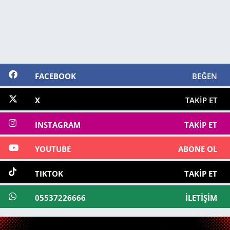
FACEBOOK
BEĞEN
X
TAKIP ET
INSTAGRAM
TAKIP ET
YOUTUBE
ABONE OL
TIKTOK
TAKIP ET
05537226666
İLETIŞIM