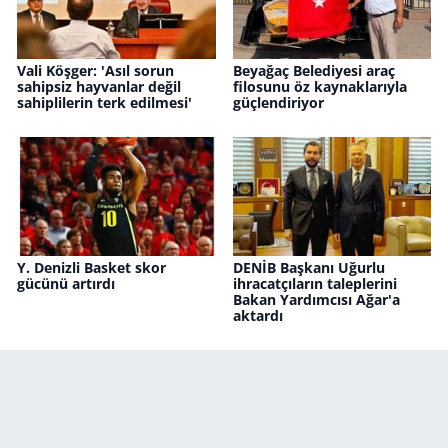
Vali Köşger: 'Asıl sorun
Beyağaç Belediyesi araç
sahipsiz hayvanlar değil
filosunu öz kaynaklarıyla
sahiplilerin terk edilmesi'
güçlendiriyor
Y. Denizli Basket skor
DENİB Başkanı Uğurlu
gücünü artırdı
ihracatçıların taleplerini
Bakan Yardımcısı Ağar'a
aktardı