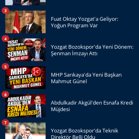
3
Fuat Oktay Yozgat'a Geliyor:
Yoğun Program Var
4
Yozgat Bozokspor'da Yeni Dönem:
Şenman İmzayı Attı
5
MHP Sarıkaya'da Yeni Başkan
Mahmut Günel
6
Abdulkadir Akgül'den Esnafa Kredi
Müjdesi
7
Yozgat Bozokspor'da Teknik
Direktör Belli Oldu