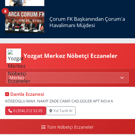
8
Çorum FK Başkanından Çorum'a
Havalimanı Müjdesi
Yozgat Merkez Nöbetçi Eczaneler
Damla Eczanesi
KÖSEOGLU MAH. NAKIP ZADE CAMİİ CAD.GÜLER APT NO:4 A
0 (354) 212 52 05
Yol Tarifi Al
Tüm Nöbetçi Eczaneler