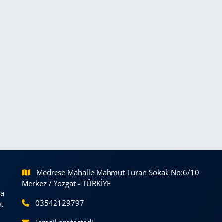
Medrese Mahalle Mahmut Turan Sokak No:6/10
Merkez / Yozgat - TÜRKİYE
ka
03542129797
a.