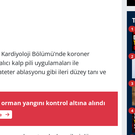
1
i Kardiyoloji Bölümü'nde koroner
2
alıcı kalp pili uygulamaları ile
ateter ablasyonu gibi ileri düzey tanı ve
3
 orman yangını kontrol altına alındı
4
le