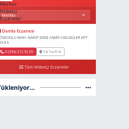
Damla Eczanesi
ÖSEOGLU MAH. NAKIP ZADE CAMİİ CAD.GÜLER APT
O:4 A
0 (354) 212 52 05
Yol Tarifi Al
Tüm Nöbetçi Eczaneler
Yükleniyor...