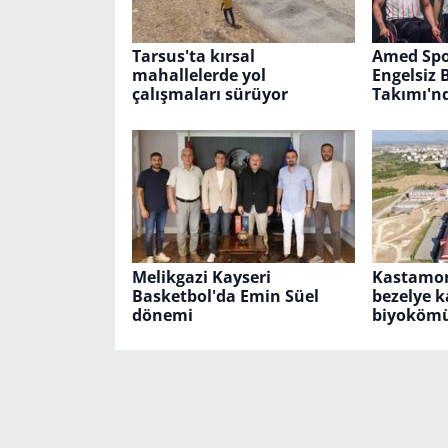
Tarsus'ta kırsal
Amed Spor
mahallelerde yol
Engelsiz 
çalışmaları sürüyor
Takımı'nd
Melikgazi Kayseri
Kastamon
Basketbol'da Emin Süel
bezelye 
dönemi
biyokömü