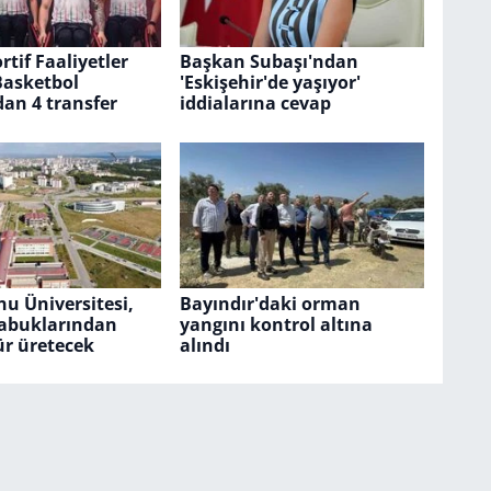
tif Faaliyetler
Başkan Subaşı'ndan
Basketbol
'Eskişehir'de yaşıyor'
an 4 transfer
iddialarına cevap
u Üniversitesi,
Bayındır'daki orman
kabuklarından
yangını kontrol altına
r üretecek
alındı