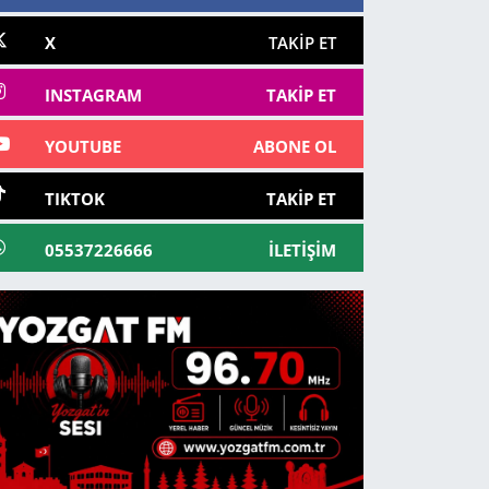
X
TAKIP ET
INSTAGRAM
TAKIP ET
YOUTUBE
ABONE OL
TIKTOK
TAKIP ET
05537226666
İLETIŞIM