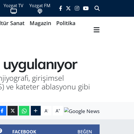
Yozgat TV
Yozgat FM
ltür Sanat
Magazin
Politika
ri uygulanıyor
iyografi, girişimsel
PS) ve kateter ablasyonu gibi
-
+
A
A
FACEBOOK
BEĞEN