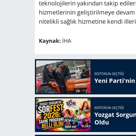
teknolojilerin yakından takip ediler
hizmetlerinin geliştirilmeye devam 
nitelikli sağlık hizmetine kendi ill
Kaynak:
İHA
EDITÖRÜN SEÇTIĞI
Yeni Parti'ni
EDITÖRÜN SEÇTIĞI
Yozgat Sorgun
Oldu