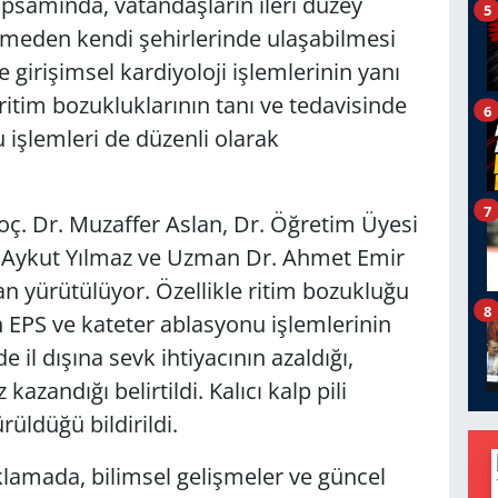
psamında, vatandaşların ileri düzey
5
gitmeden kendi şehirlerinde ulaşabilmesi
 girişimsel kardiyoloji işlemlerinin yanı
e ritim bozukluklarının tanı ve tedavisinde
6
 işlemleri de düzenli olarak
7
 Doç. Dr. Muzaffer Aslan, Dr. Öğretim Üyesi
 Aykut Yılmaz ve Uzman Dr. Ahmet Emir
dan yürütülüyor. Özellikle ritim bozukluğu
8
 EPS ve kateter ablasyonu işlemlerinin
e il dışına sevk ihtiyacının azaldığı,
kazandığı belirtildi. Kalıcı kalp pili
üldüğü bildirildi.
lamada, bilimsel gelişmeler ve güncel