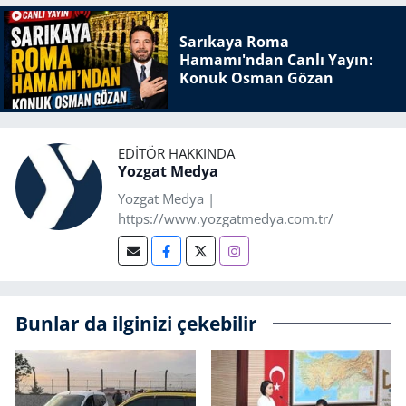
Sarıkaya Roma
Hamamı'ndan Canlı Yayın:
Konuk Osman Gözan
EDITÖR HAKKINDA
Yozgat Medya
Yozgat Medya |
https://www.yozgatmedya.com.tr/
Bunlar da ilginizi çekebilir