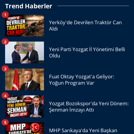
Trend Haberler
1
Yerköy'de Devrilen Traktör Can
Aldı
2
Yeni Parti Yozgat İl Yönetimi Belli
Oldu
3
Fuat Oktay Yozgat'a Geliyor:
Yoğun Program Var
4
Yozgat Bozokspor'da Yeni Dönem:
Şenman İmzayı Attı
5
MHP Sarıkaya'da Yeni Başkan