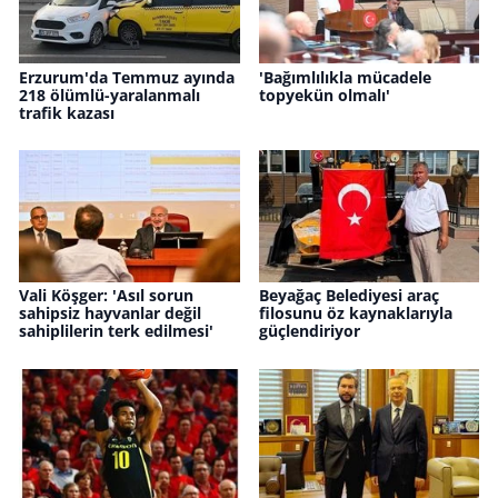
Erzurum'da Temmuz ayında
'Bağımlılıkla mücadele
218 ölümlü-yaralanmalı
topyekün olmalı'
trafik kazası
Vali Köşger: 'Asıl sorun
Beyağaç Belediyesi araç
sahipsiz hayvanlar değil
filosunu öz kaynaklarıyla
sahiplilerin terk edilmesi'
güçlendiriyor