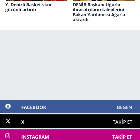
Y. Denizli Basket skor
DENİB Başkanı Uğurlu
gücünü artırdı
ihracatçıların taleplerini
Bakan Yardımcısı Ağar'a
aktardı
FACEBOOK
BEĞEN
X
TAKIP ET
INSTAGRAM
TAKIP ET