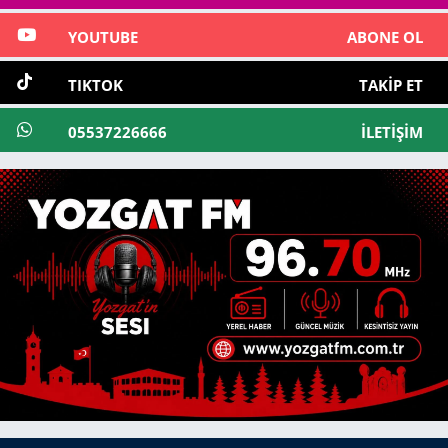
YOUTUBE
ABONE OL
TIKTOK
TAKIP ET
05537226666
İLETIŞIM