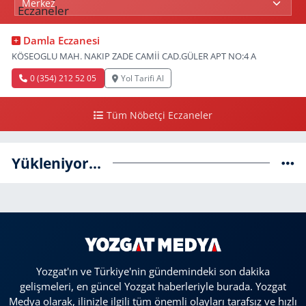
Damla Eczanesi
KÖSEOGLU MAH. NAKIP ZADE CAMİİ CAD.GÜLER APT NO:4 A
0 (354) 212 52 05
Yol Tarifi Al
Tüm Nöbetçi Eczaneler
Yükleniyor...
Yozgat'ın ve Türkiye'nin gündemindeki son dakika
gelişmeleri, en güncel Yozgat haberleriyle burada. Yozgat
Medya olarak, ilinizle ilgili tüm önemli olayları tarafsız ve hızlı