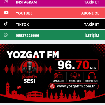
INSTAGRAM
TAKIP ET
YOUTUBE
ABONE OL
TIKTOK
TAKIP ET
05537226666
İLETIŞIM