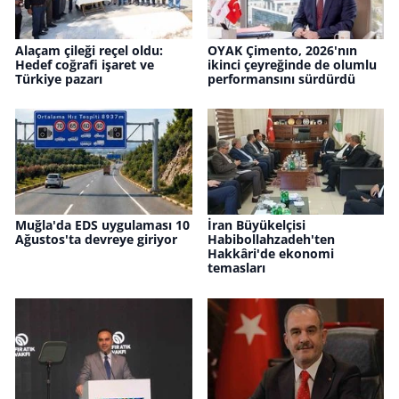
Alaçam çileği reçel oldu:
OYAK Çimento, 2026'nın
Hedef coğrafi işaret ve
ikinci çeyreğinde de olumlu
Türkiye pazarı
performansını sürdürdü
Muğla'da EDS uygulaması 10
İran Büyükelçisi
Ağustos'ta devreye giriyor
Habibollahzadeh'ten
Hakkâri'de ekonomi
temasları