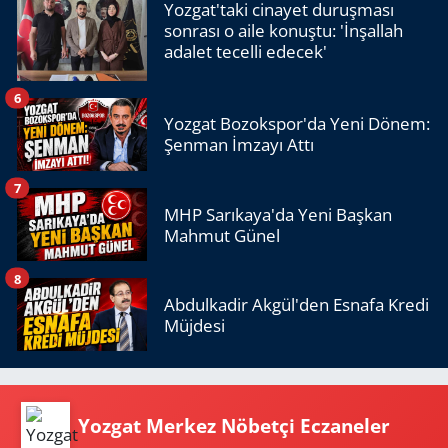
Yozgat'taki cinayet duruşması
sonrası o aile konuştu: 'İnşallah
adalet tecelli edecek'
6
Yozgat Bozokspor'da Yeni Dönem:
Şenman İmzayı Attı
7
MHP Sarıkaya'da Yeni Başkan
Mahmut Günel
8
Abdulkadir Akgül'den Esnafa Kredi
Müjdesi
Yozgat Merkez Nöbetçi Eczaneler