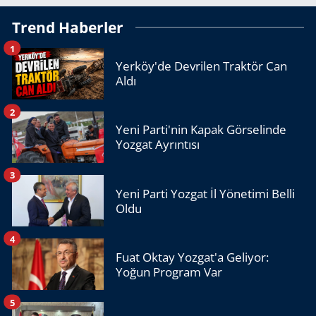
Trend Haberler
1
Yerköy'de Devrilen Traktör Can
Aldı
2
Yeni Parti'nin Kapak Görselinde
Yozgat Ayrıntısı
3
Yeni Parti Yozgat İl Yönetimi Belli
Oldu
4
Fuat Oktay Yozgat'a Geliyor:
Yoğun Program Var
5