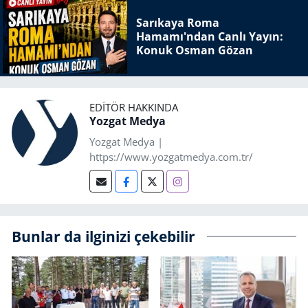
Sarıkaya Roma
Hamamı'ndan Canlı Yayın:
Konuk Osman Gözan
EDITÖR HAKKINDA
Yozgat Medya
Yozgat Medya |
https://www.yozgatmedya.com.tr/
Bunlar da ilginizi çekebilir