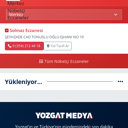
Solmaz Eczanesi
ŞEYHZADE CAD TONUSLU OĞLU İŞHANI NO 10
0 (354) 212 44 18
Yol Tarifi Al
Tüm Nöbetçi Eczaneler
Yükleniyor...
Yozgat'ın ve Türkiye'nin gündemindeki son dakika