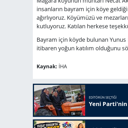
Mağara köyünün muhtarı Necat Akç
insanların bayram için köye geldiği
ağırlıyoruz. Köyümüzü ve mezarlarım
kutluyoruz. Katılan herkese teşekk
Bayram için köyde bulunan Yunus 
itibaren yoğun katılım olduğunu sö
Kaynak:
İHA
EDITÖRÜN SEÇTIĞI
Yeni Parti'ni