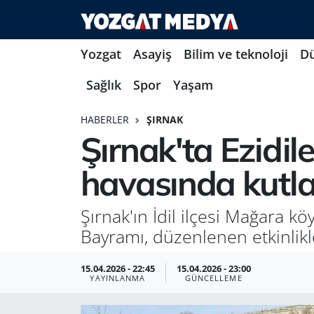
Yozgat
Asayiş
Bilim ve teknoloji
D
Sağlık
Spor
Yaşam
HABERLER
ŞIRNAK
Şırnak'ta Ezidil
havasında kutla
Şırnak'ın İdil ilçesi Mağara k
Bayramı, düzenlenen etkinlikl
15.04.2026 - 22:45
15.04.2026 - 23:00
YAYINLANMA
GÜNCELLEME