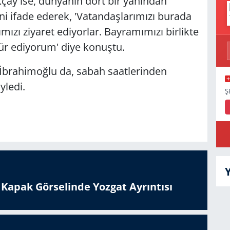
ay ise, dünyanın dört bir yanından
ni ifade ederek, 'Vatandaşlarımızı burada
ızı ziyaret ediyorlar. Bayramımızı birlikte
ür ediyorum' diye konuştu.
İbrahimoğlu da, sabah saatlerinden
yledi.
Ş
n Kapak Görselinde Yozgat Ayrıntısı