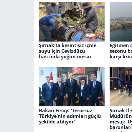
Şırnak'ta kesintisiz içme
Eğitmen d
suyu için Cevizdüzü
sezonu b
hattında yoğun mesai
karşı krit
Bakan Ersoy: 'Terörsüz
Şırnak İl
Türkiye'nin adımları güçlü
Müdüründ
şekilde atılıyor'
mesaj: '
baronları