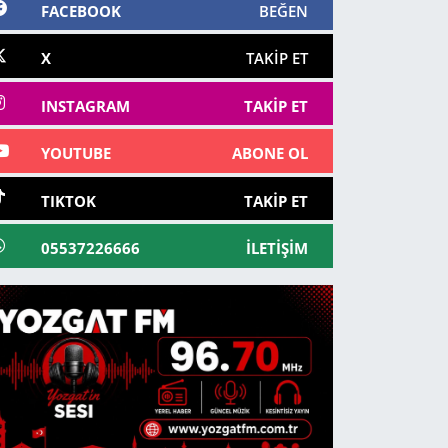
FACEBOOK
BEĞEN
X
TAKIP ET
INSTAGRAM
TAKIP ET
YOUTUBE
ABONE OL
TIKTOK
TAKIP ET
05537226666
İLETIŞIM