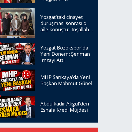
Yozgat'taki cinayet
duruşması sonrası o
aile konuştu: 'İnşallah
adalet tecelli edecek'
Yozgat Bozokspor'da
Yeni Dönem: Şenman
İmzayı Attı
MHP Sarıkaya'da Yeni
Başkan Mahmut Günel
Abdulkadir Akgül'den
Esnafa Kredi Müjdesi