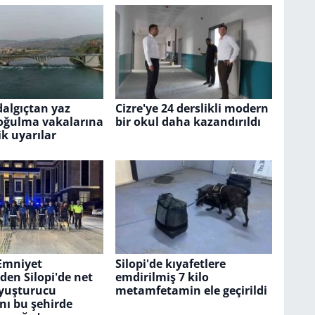
algıçtan yaz
Cizre'ye 24 derslikli modern
oğulma vakalarına
bir okul daha kazandırıldı
ik uyarılar
 Emniyet
Silopi'de kıyafetlere
en Silopi'de net
emdirilmiş 7 kilo
Uyuşturucu
metamfetamin ele geçirildi
nı bu şehirde