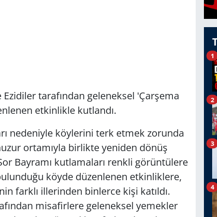
1
e Ezidiler tarafından geleneksel 'Çarşema
2
nlenen etkinlikle kutlandı.
ları nedeniyle köylerini terk etmek zorunda
3
huzur ortamıyla birlikte yeniden dönüş
r Bayramı kutlamaları renkli görüntülere
bulunduğu köyde düzenlenen etkinliklere,
4
 farklı illerinden binlerce kişi katıldı.
fından misafirlere geleneksel yemekler