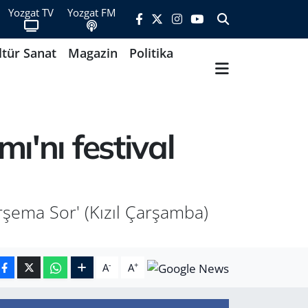
Yozgat TV
Yozgat FM
ltür Sanat
Magazin
Politika
ı'nı festival
arşema Sor' (Kızıl Çarşamba)
-
+
A
A