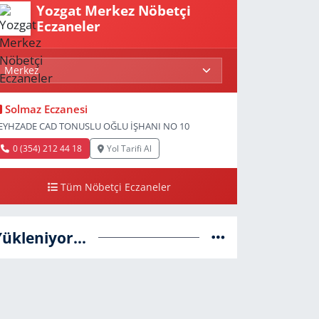
Yozgat Merkez Nöbetçi
Eczaneler
Solmaz Eczanesi
EYHZADE CAD TONUSLU OĞLU İŞHANI NO 10
0 (354) 212 44 18
Yol Tarifi Al
Tüm Nöbetçi Eczaneler
Yükleniyor...