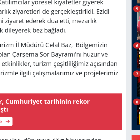
atılımcılar yöresel kıyafetler giyerek
5
 ziyaretleri de gerçekleştirildi. Ezidi
i ziyaret ederek dua etti, mezarlık
k dileyerek bez bağladı.
rizm İl Müdürü Celal Baz, 'Bölgemizin
6
 olan Çarşema Sor Bayramı'nı huzur ve
etkinlikler, turizm çeşitliliğimiz açısından
zmle ilgili çalışmalarımız ve projelerimiz
7
, Cumhuriyet tarihinin rekor
8
ştı
le