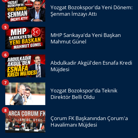
Yozgat Bozokspor'da Yeni Dönem:
Şenman İmzayı Attı
5
MHP Sarıkaya'da Yeni Başkan
Mahmut Günel
6
Abdulkadir Akgül'den Esnafa Kredi
Müjdesi
7
Yozgat Bozokspor'da Teknik
Direktör Belli Oldu
8
Çorum FK Başkanından Çorum'a
Havalimanı Müjdesi