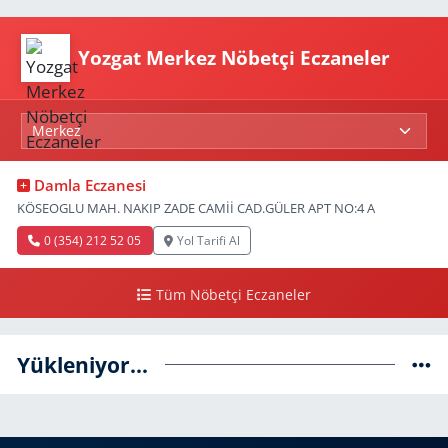
Yozgat Merkez Nöbetçi Eczaneler
Damla Eczanesi
KÖSEOGLU MAH. NAKIP ZADE CAMİİ CAD.GÜLER APT NO:4 A
0 (354) 212 52 05
Yol Tarifi Al
Tüm Nöbetçi Eczaneler
Yükleniyor...