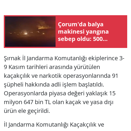
Çorum'da balya
makinesi yangına
sebep oldu: 500
dönüm anız küle
döndü
Şırnak İl Jandarma Komutanlığı ekiplerince 3-
9 Kasım tarihleri arasında yürütülen
kaçakçılık ve narkotik operasyonlarında 91
şüpheli hakkında adli işlem başlatıldı.
Operasyonlarda piyasa değeri yaklaşık 15
milyon 647 bin TL olan kaçak ve yasa dışı
ürün ele geçirildi.
İl Jandarma Komutanlığı Kaçakçılık ve