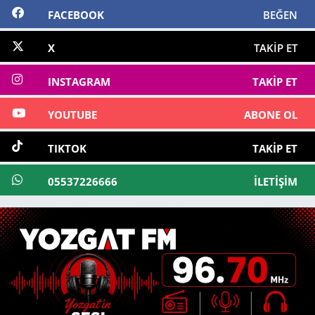
FACEBOOK
BEĞEN
X
TAKIP ET
INSTAGRAM
TAKIP ET
YOUTUBE
ABONE OL
TIKTOK
TAKIP ET
05537226666
İLETIŞIM