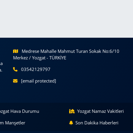
Medrese Mahalle Mahmut Turan Sokak No:6/10
Merkez / Yozgat - TÜRKİYE
ka
03542129797
a.
[email protected]
ozgat Hava Durumu
Yozgat Namaz Vakitleri
m Manşetler
Son Dakika Haberleri