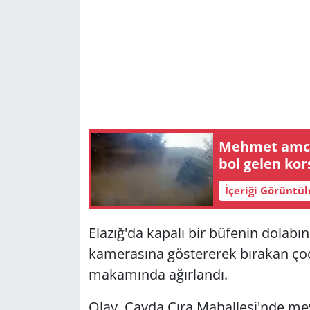
Mehmet amca
bol gelen kor
İçeriği Görüntü
Elazığ'da kapalı bir büfenin dolabı
kamerasına göstererek bırakan çoc
makamında ağırlandı.
Olay, Çayda Çıra Mahallesi'nde meyd