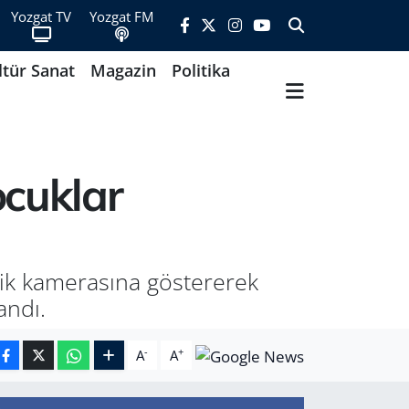
Yozgat TV
Yozgat FM
ltür Sanat
Magazin
Politika
cuklar
nlik kamerasına göstererek
andı.
-
+
A
A