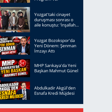
Yozgat'taki cinayet
duruşması sonrası o
aile konuştu: 'İnşallah
adalet tecelli edecek'
Yozgat Bozokspor'da
Yeni Dönem: Şenman
İmzayı Attı
MHP Sarıkaya'da Yeni
Başkan Mahmut Günel
Abdulkadir Akgül'den
Esnafa Kredi Müjdesi