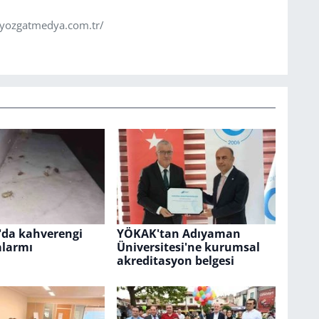
.yozgatmedya.com.tr/
da kahverengi
YÖKAK'tan Adıyaman
alarmı
Üniversitesi'ne kurumsal
akreditasyon belgesi