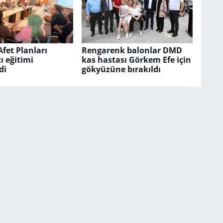
fet Planları
Rengarenk balonlar DMD
ı eğitimi
kas hastası Görkem Efe için
di
gökyüzüne bırakıldı