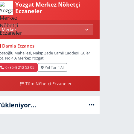
Yozgat Merkez Nöbetçi
Eczaneler
Damla Eczanesi
öseoğlu Mahallesi, Nakıp Zade Camii Caddesi, Güler
pt. No:4 A Merkez Yozgat
0 (354) 212 52 05
Yol Tarifi Al
Tüm Nöbetçi Eczaneler
Yükleniyor...