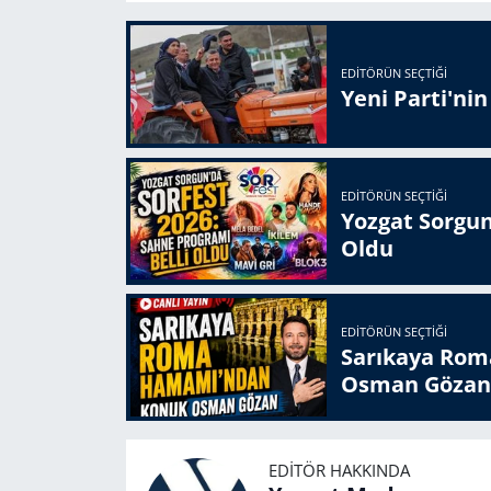
EDITÖRÜN SEÇTIĞI
Yeni Parti'ni
EDITÖRÜN SEÇTIĞI
Yozgat Sorgun
Oldu
EDITÖRÜN SEÇTIĞI
Sarıkaya Rom
Osman Gözan
EDITÖR HAKKINDA