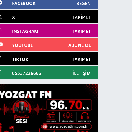
FACEBOOK
BEĞEN
X
TAKIP ET
INSTAGRAM
TAKIP ET
YOUTUBE
ABONE OL
TIKTOK
TAKIP ET
05537226666
İLETIŞIM