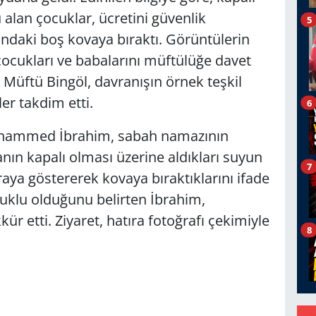
alan çocuklar, ücretini güvenlik
5
ndaki boş kovaya bıraktı. Görüntülerin
çocukları ve babalarını müftülüğe davet
n Müftü Bingöl, davranışın örnek teşkil
ler takdim etti.
6
Muhammed İbrahim, sabah namazının
nın kapalı olması üzerine aldıkları suyun
7
ya göstererek kovaya bıraktıklarını ifade
ruklu olduğunu belirten İbrahim,
r etti. Ziyaret, hatıra fotoğrafı çekimiyle
8