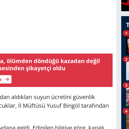
1
2
, ölümden döndüğü kazadan değil
sesinden şikayetçi oldu
le
3
ndan aldıkları suyun ücretini güvenlik
uklar, İl Müftüsü Yusuf Bingöl tarafından
4
ana geldi. Edinilen bilgiye göre, kapalı