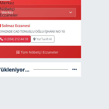
Solmaz Eczanesi
EYHZADE CAD TONUSLU OĞLU İŞHANI NO 10
0 (354) 212 44 18
Yol Tarifi Al
Tüm Nöbetçi Eczaneler
Yükleniyor...