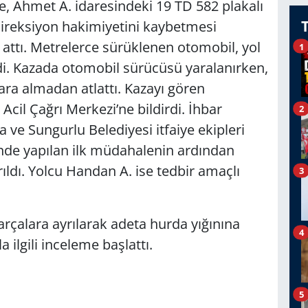
e, Ahmet A. idaresindeki 19 TD 582 plakalı
ireksiyon hakimiyetini kaybetmesi
 attı. Metrelerce sürüklenen otomobil, yol
1
di. Kazada otomobil sürücüsü yaralanırken,
ra almadan atlattı. Kazayı gören
cil Çağrı Merkezi’ne bildirdi. İhbar
2
 ve Sungurlu Belediyesi itfaiye ekipleri
rinde yapılan ilk müdahalenin ardından
ıldı. Yolcu Handan A. ise tedbir amaçlı
3
çalara ayrılarak adeta hurda yığınına
4
ilgili inceleme başlattı.
5