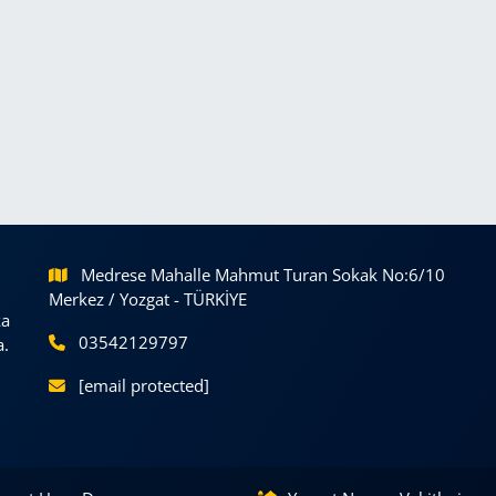
Medrese Mahalle Mahmut Turan Sokak No:6/10
Merkez / Yozgat - TÜRKİYE
ka
03542129797
a.
[email protected]