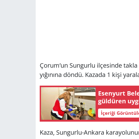
Çorum’un Sungurlu ilçesinde takla 
yığınına döndü. Kazada 1 kişi yaral
Esenyurt Bel
güldüren uy
İçeriği Görüntü
Kaza, Sungurlu-Ankara karayolunun