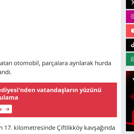
atan otomobil, parçalara ayrılarak hurda
andı.
ediyesi'nden vatandaşların yüzünü
gulama
le
 17. kilometresinde Çiftlikköy kavşağında