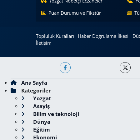
Yozgat Nöbetçi Eczaneler
Y
Puan Durumu ve Fikstür
Tü
Topluluk Kuralları
Haber Doğrulama İlkesi
Düz
İletişim
Ana Sayfa
Kategoriler
Yozgat
Asayiş
Bilim ve teknoloji
Dünya
Eğitim
Ekonomi