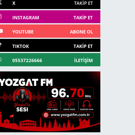
X
TAKIP ET
INSTAGRAM
TAKIP ET
YOUTUBE
ABONE OL
TIKTOK
TAKIP ET
05537226666
İLETIŞIM