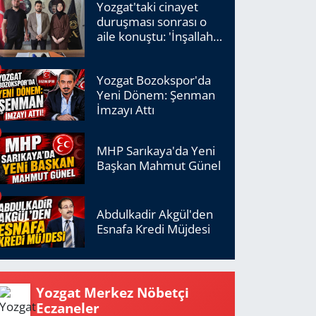
Yozgat'taki cinayet
duruşması sonrası o
aile konuştu: 'İnşallah
adalet tecelli edecek'
Yozgat Bozokspor'da
Yeni Dönem: Şenman
İmzayı Attı
MHP Sarıkaya'da Yeni
Başkan Mahmut Günel
Abdulkadir Akgül'den
Esnafa Kredi Müjdesi
Yozgat Merkez Nöbetçi
Eczaneler