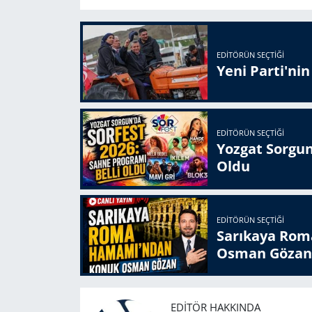
EDITÖRÜN SEÇTIĞI
Yeni Parti'ni
EDITÖRÜN SEÇTIĞI
Yozgat Sorgun
Oldu
EDITÖRÜN SEÇTIĞI
Sarıkaya Rom
Osman Gözan
EDITÖR HAKKINDA