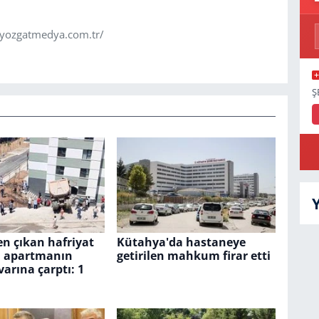
.yozgatmedya.com.tr/
Ş
n çıkan hafriyat
Kütahya'da hastaneye
 apartmanın
getirilen mahkum firar etti
arına çarptı: 1