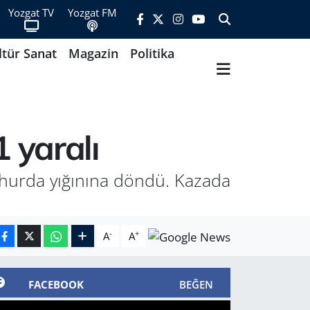
Yozgat TV
Yozgat FM
ltür Sanat
Magazin
Politika
 yaralı
 hurda yığınına döndü. Kazada
-
+
A
A
FACEBOOK
BEĞEN