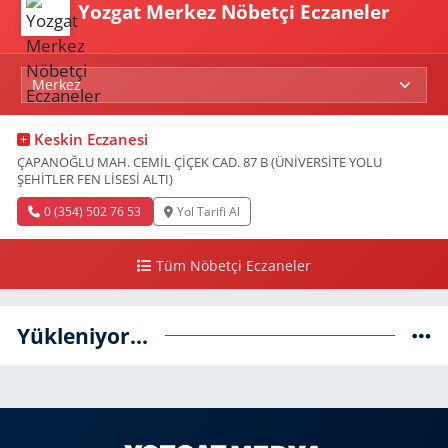
Yozgat Merkez Nöbetçi Eczaneler
Keskin Eczanesi
ÇAPANOĞLU MAH. CEMİL ÇİÇEK CAD. 87 B (ÜNİVERSİTE YOLU
ŞEHİTLER FEN LİSESİ ALTI)
0 (354) 502 76 53
Yol Tarifi Al
Tüm Nöbetçi Eczaneler
Yükleniyor...