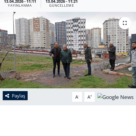
13.04.2026 - 11:11
13.04.2026 - 11:21
YAYINLANMA
GÜNCELLEME
Paylaş
-
+
A
A