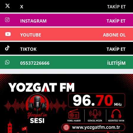
X
TAKIP ET
INSTAGRAM
TAKIP ET
YOUTUBE
ABONE OL
TIKTOK
TAKIP ET
05537226666
İLETIŞIM