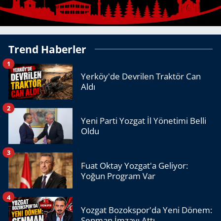
Trend Haberler
1
Yerköy'de Devrilen Traktör Can
Aldı
2
Yeni Parti Yozgat İl Yönetimi Belli
Oldu
3
Fuat Oktay Yozgat'a Geliyor:
Yoğun Program Var
4
Yozgat Bozokspor'da Yeni Dönem:
Şenman İmzayı Attı