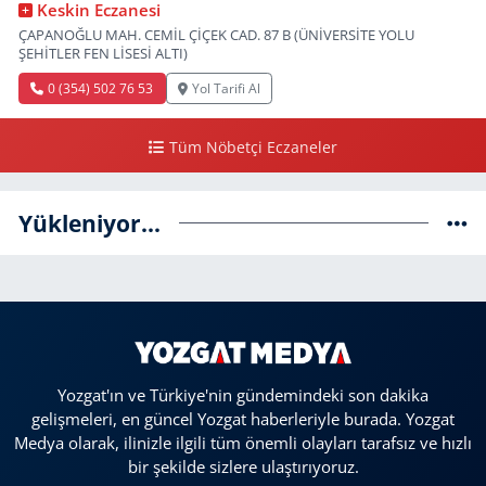
Keskin Eczanesi
ÇAPANOĞLU MAH. CEMİL ÇİÇEK CAD. 87 B (ÜNİVERSİTE YOLU
ŞEHİTLER FEN LİSESİ ALTI)
0 (354) 502 76 53
Yol Tarifi Al
Tüm Nöbetçi Eczaneler
Yükleniyor...
Yozgat'ın ve Türkiye'nin gündemindeki son dakika
gelişmeleri, en güncel Yozgat haberleriyle burada. Yozgat
Medya olarak, ilinizle ilgili tüm önemli olayları tarafsız ve hızlı
bir şekilde sizlere ulaştırıyoruz.