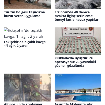
Turizm bölgesi Taşucu'na
Erzincan'da 40 derece
huzur veren uygulama
sıcakta ilginç serinleme:
Dereyi kesip havuz yaptılar
Eskişehir'de bıçaklı kavga:
1'i ağır, 2 yaralı
Kırıkkale'de uyuşturucu
operasyonu: 25 yaşındaki
şüpheli gözaltında
Altınözü'nde konteyner
Arsuz'da Akdeniz'e sıfır