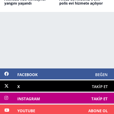
yangını yaşandı
polis evi hizmete açılıyor
FACEBOOK
BEĞEN
X
TAKIP ET
INSTAGRAM
TAKIP ET
YOUTUBE
ABONE OL