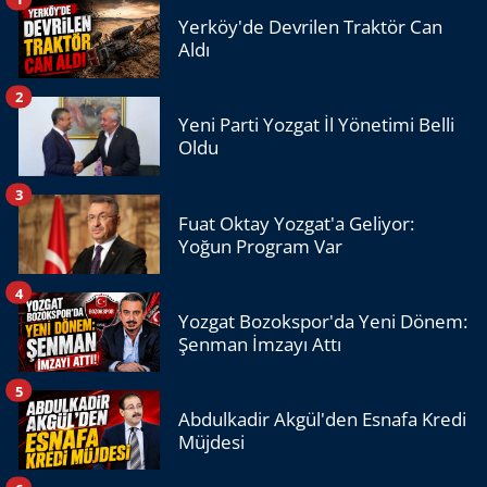
Yerköy'de Devrilen Traktör Can
Aldı
2
Yeni Parti Yozgat İl Yönetimi Belli
Oldu
3
Fuat Oktay Yozgat'a Geliyor:
Yoğun Program Var
4
Yozgat Bozokspor'da Yeni Dönem:
Şenman İmzayı Attı
5
Abdulkadir Akgül'den Esnafa Kredi
Müjdesi