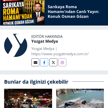
Sarıkaya Roma
Hamamı'ndan Canlı Yayın:
Konuk Osman Gözan
EDITÖR HAKKINDA
Yozgat Medya
Yozgat Medya |
https://www.yozgatmedya.com.tr/
Bunlar da ilginizi çekebilir