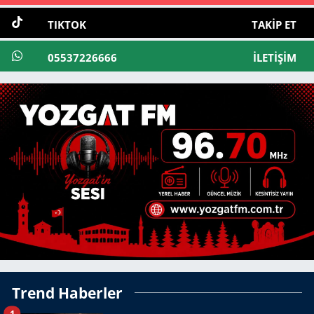
TIKTOK
TAKIP ET
05537226666
İLETIŞIM
Trend Haberler
1