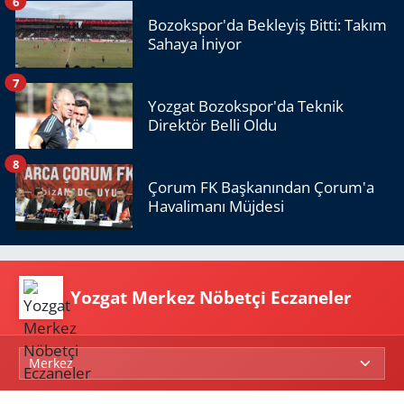
6
Bozokspor'da Bekleyiş Bitti: Takım
Sahaya İniyor
7
Yozgat Bozokspor'da Teknik
Direktör Belli Oldu
8
Çorum FK Başkanından Çorum'a
Havalimanı Müjdesi
Yozgat Merkez Nöbetçi Eczaneler