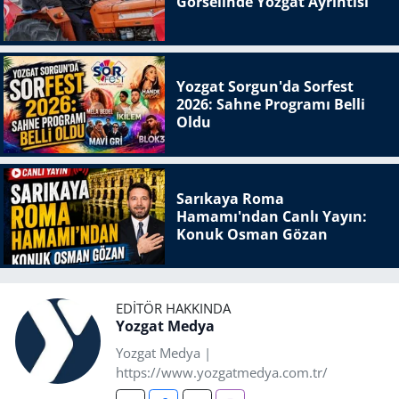
Görselinde Yozgat Ayrıntısı
Yozgat Sorgun'da Sorfest
2026: Sahne Programı Belli
Oldu
Sarıkaya Roma
Hamamı'ndan Canlı Yayın:
Konuk Osman Gözan
EDITÖR HAKKINDA
Yozgat Medya
Yozgat Medya |
https://www.yozgatmedya.com.tr/