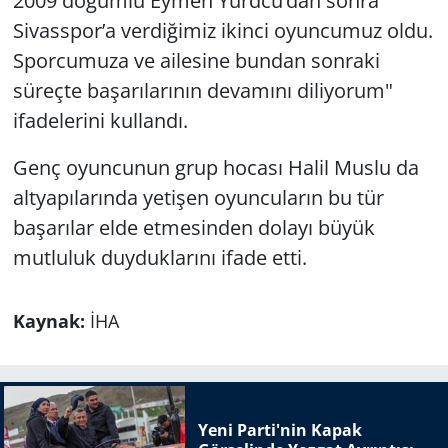
2009 doğumlu Eymen Yurdcu’dan sonra
Sivasspor’a verdiğimiz ikinci oyuncumuz oldu.
Sporcumuza ve ailesine bundan sonraki
süreçte başarılarının devamını diliyorum"
ifadelerini kullandı.
Genç oyuncunun grup hocası Halil Muslu da
altyapılarında yetişen oyuncuların bu tür
başarılar elde etmesinden dolayı büyük
mutluluk duyduklarını ifade etti.
Kaynak:
İHA
Yeni Parti'nin Kapak