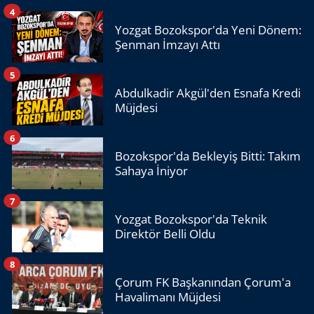
4
Yozgat Bozokspor'da Yeni Dönem:
Şenman İmzayı Attı
5
Abdulkadir Akgül'den Esnafa Kredi
Müjdesi
6
Bozokspor'da Bekleyiş Bitti: Takım
Sahaya İniyor
7
Yozgat Bozokspor'da Teknik
Direktör Belli Oldu
8
Çorum FK Başkanından Çorum'a
Havalimanı Müjdesi