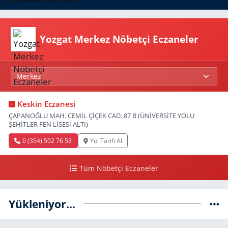
Yozgat Merkez Nöbetçi Eczaneler
Keskin Eczanesi
ÇAPANOĞLU MAH. CEMİL ÇİÇEK CAD. 87 B (ÜNİVERSİTE YOLU
ŞEHİTLER FEN LİSESİ ALTI)
0 (354) 502 76 53
Yol Tarifi Al
Tüm Nöbetçi Eczaneler
Yükleniyor...