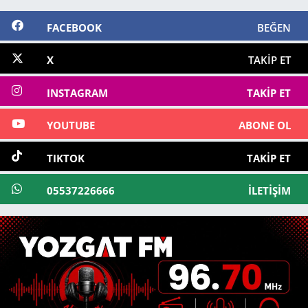
FACEBOOK
BEĞEN
X
TAKIP ET
INSTAGRAM
TAKIP ET
YOUTUBE
ABONE OL
TIKTOK
TAKIP ET
05537226666
İLETIŞIM