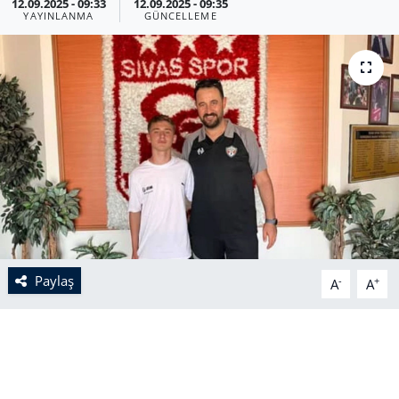
12.09.2025 - 09:33
12.09.2025 - 09:35
YAYINLANMA
GÜNCELLEME
Paylaş
-
+
A
A