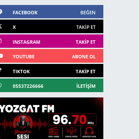
FACEBOOK
BEĞEN
X
TAKIP ET
INSTAGRAM
TAKIP ET
YOUTUBE
ABONE OL
TIKTOK
TAKIP ET
05537226666
İLETIŞIM