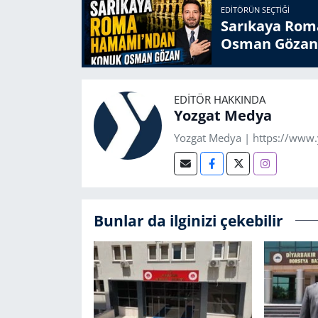
EDITÖRÜN SEÇTIĞI
Sarıkaya Rom
Osman Gözan
EDITÖR HAKKINDA
Yozgat Medya
Yozgat Medya | https://www
Bunlar da ilginizi çekebilir