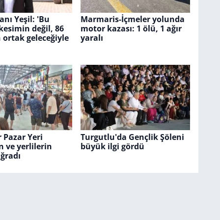
nı Yeşil: 'Bu
Marmaris-İçmeler yolunda
 kesimin değil, 86
motor kazası: 1 ölü, 1 ağır
ortak geleceğiyle
yaralı
 Pazar Yeri
Turgutlu'da Gençlik Şöleni
in ve yerlilerin
büyük ilgi gördü
ğradı