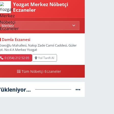
Yozgat Merkez Nöbetçi
Eczaneler
Damla Eczanesi
öseoğlu Mahallesi, Nakıp Zade Camii Caddesi, Güler
pt. No:4 A Merkez Yozgat
0 (354) 212 52 05
Yol Tarifi Al
Tüm Nöbetçi Eczaneler
Yükleniyor...