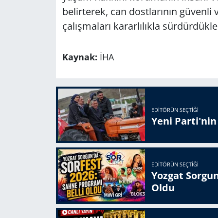
belirterek, can dostlarının güvenli 
çalışmaları kararlılıkla sürdürdükler
Kaynak:
İHA
EDITÖRÜN SEÇTIĞI
Yeni Parti'ni
EDITÖRÜN SEÇTIĞI
Yozgat Sorgun
Oldu