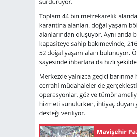
sürdürüyor.
Toplam 44 bin metrekarelik alanda f
karantina alanları, doğal yaşam bö
alanlarından oluşuyor. Aynı anda 
kapasiteye sahip bakımevinde, 216 al
52 doğal yaşam alanı bulunuyor. Öz
sayesinde ihbarlara da hızlı şekild
Merkezde yalnızca geçici barınma hi
cerrahi müdahaleler de gerçekleştir
operasyonlar, göz ve tümör ameliyat
hizmeti sunulurken, ihtiyaç duyan
desteği veriliyor.
Mavişehir Paza