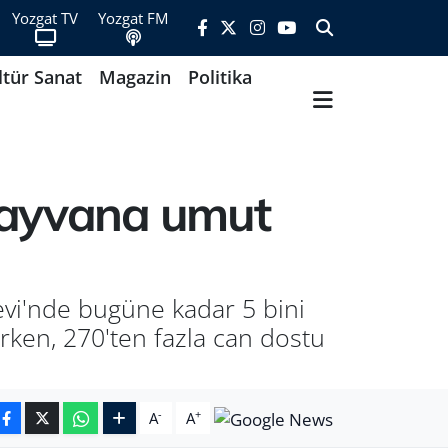
Yozgat TV
Yozgat FM
ltür Sanat
Magazin
Politika
 hayvana umut
evi'nde bugüne kadar 5 bini
rken, 270'ten fazla can dostu
-
+
A
A