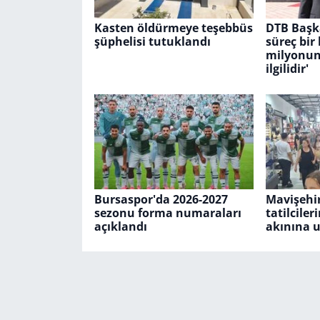
Kasten öldürmeye teşebbüs
DTB Başka
şüphelisi tutuklandı
süreç bir
milyonun 
ilgilidir'
Bursaspor'da 2026-2027
Mavişehir
sezonu forma numaraları
tatilciler
açıklandı
akınına u