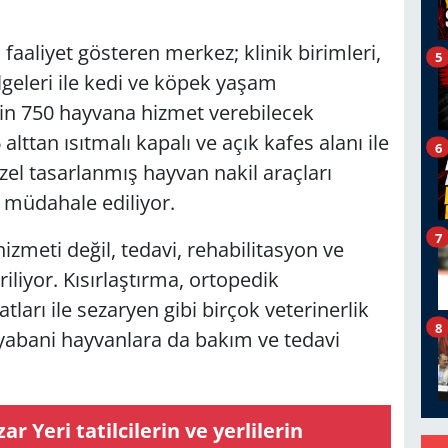
aaliyet gösteren merkez; klinik birimleri,
5
lgeleri ile kedi ve köpek yaşam
bin 750 hayvana hizmet verebilecek
ttan ısıtmalı kapalı ve açık kafes alanı ile
6
el tasarlanmış hayvan nakil araçları
e müdahale ediliyor.
7
zmeti değil, tedavi, rehabilitasyon ve
iliyor. Kısırlaştırma, ortopedik
ları ile sezaryen gibi birçok veterinerlik
8
 yabani hayvanlara da bakım ve tedavi
r Yeri tatilcilerin ve yerlilerin