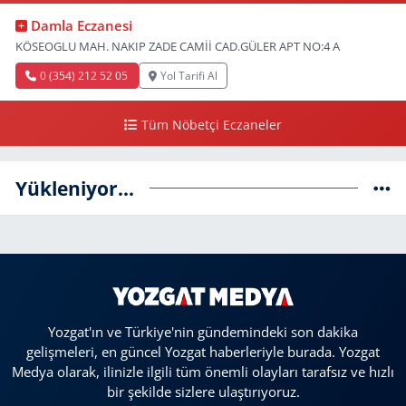
Damla Eczanesi
KÖSEOGLU MAH. NAKIP ZADE CAMİİ CAD.GÜLER APT NO:4 A
0 (354) 212 52 05
Yol Tarifi Al
Tüm Nöbetçi Eczaneler
Yükleniyor...
Yozgat'ın ve Türkiye'nin gündemindeki son dakika
gelişmeleri, en güncel Yozgat haberleriyle burada. Yozgat
Medya olarak, ilinizle ilgili tüm önemli olayları tarafsız ve hızlı
bir şekilde sizlere ulaştırıyoruz.