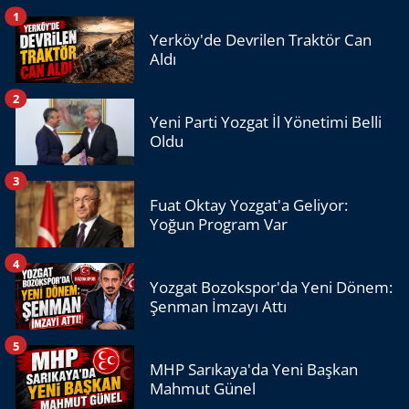
1
Yerköy'de Devrilen Traktör Can
Aldı
2
Yeni Parti Yozgat İl Yönetimi Belli
Oldu
3
Fuat Oktay Yozgat'a Geliyor:
Yoğun Program Var
4
Yozgat Bozokspor'da Yeni Dönem:
Şenman İmzayı Attı
5
MHP Sarıkaya'da Yeni Başkan
Mahmut Günel