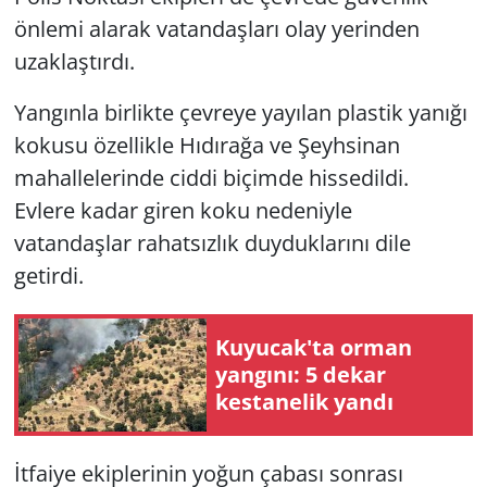
önlemi alarak vatandaşları olay yerinden
uzaklaştırdı.
Yangınla birlikte çevreye yayılan plastik yanığı
kokusu özellikle Hıdırağa ve Şeyhsinan
mahallelerinde ciddi biçimde hissedildi.
Evlere kadar giren koku nedeniyle
vatandaşlar rahatsızlık duyduklarını dile
getirdi.
Kuyucak'ta orman
yangını: 5 dekar
kestanelik yandı
İtfaiye ekiplerinin yoğun çabası sonrası