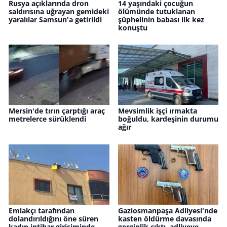
Rusya açıklarında dron
14 yaşındaki çocuğun
saldırısına uğrayan gemideki
ölümünde tutuklanan
yaralılar Samsun'a getirildi
şüphelinin babası ilk kez
konuştu
Mersin'de tırın çarptığı araç
Mevsimlik işçi ırmakta
metrelerce sürüklendi
boğuldu, kardeşinin durumu
ağır
Emlakçı tarafından
Gaziosmanpaşa Adliyesi'nde
dolandırıldığını öne süren
kasten öldürme davasında
kadın intihar girişiminde
gerginlik çıktı, adliyeye