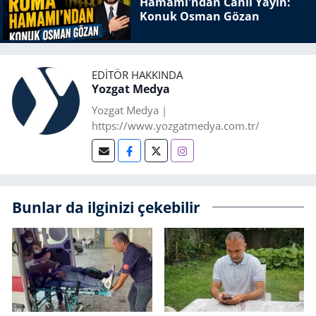
Hamamı'ndan Canlı Yayın:
Konuk Osman Gözan
EDITÖR HAKKINDA
Yozgat Medya
Yozgat Medya |
https://www.yozgatmedya.com.tr/
Bunlar da ilginizi çekebilir