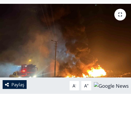
Paylaş
-
+
A
A