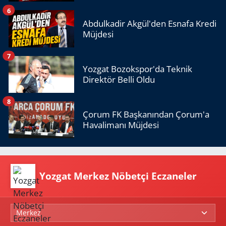
6
Abdulkadir Akgül'den Esnafa Kredi
Müjdesi
7
Yozgat Bozokspor'da Teknik
Direktör Belli Oldu
8
Çorum FK Başkanından Çorum'a
Havalimanı Müjdesi
Yozgat Merkez Nöbetçi Eczaneler