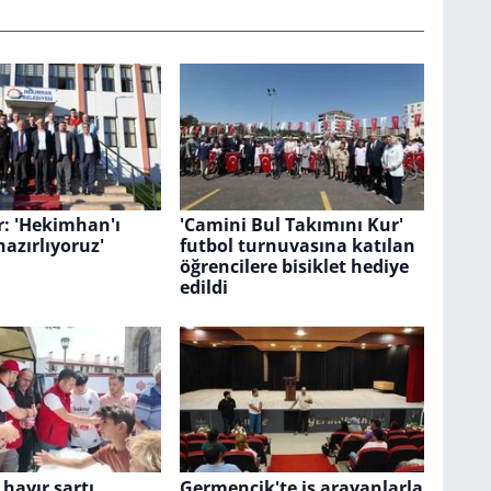
: 'Hekimhan'ı
'Camini Bul Takımını Kur'
hazırlıyoruz'
futbol turnuvasına katılan
öğrencilere bisiklet hediye
edildi
hayır şartı
Germencik'te iş arayanlarla