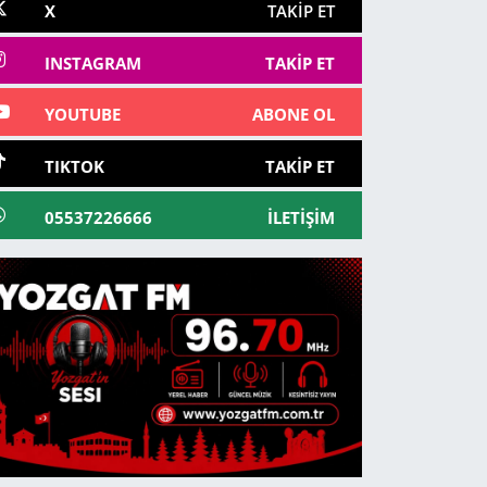
X
TAKIP ET
INSTAGRAM
TAKIP ET
YOUTUBE
ABONE OL
TIKTOK
TAKIP ET
05537226666
İLETIŞIM