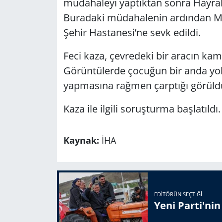
müdahaleyi yaptıktan sonra Hayrab
Buradaki müdahalenin ardından M.A
Şehir Hastanesi’ne sevk edildi.
Feci kaza, çevredeki bir aracın kam
Görüntülerde çocuğun bir anda yola ç
yapmasına rağmen çarptığı görüld
Kaza ile ilgili soruşturma başlatıldı.
Kaynak:
İHA
EDITÖRÜN SEÇTIĞI
Yeni Parti'ni