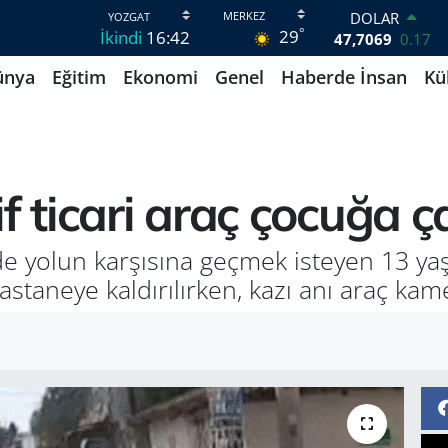
DOLAR
°
29
İkindi
16:42
47,7069
0.17
EURO
ünya
Eğitim
Ekonomi
Genel
Haberde İnsan
Kü
55,0265
0.01
STERLİN
64,1897
0.02
GRAM ALTIN
6618.49
2.12
BİST100
f ticari araç çocuğa ç
13.887
64
BITCOIN
64.360,53
-0.76
de yolun karşısına geçmek isteyen 13 yaşı
astaneye kaldırılırken, kazı anı araç kam