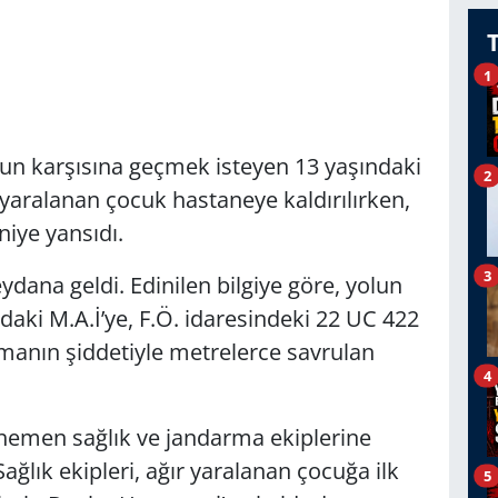
1
lun karşısına geçmek isteyen 13 yaşındaki
2
r yaralanan çocuk hastaneye kaldırılırken,
niye yansıdı.
3
ana geldi. Edinilen bilgiye göre, yolun
daki M.A.İ’ye, F.Ö. idaresindeki 22 UC 422
rpmanın şiddetiyle metrelerce savrulan
4
hemen sağlık ve jandarma ekiplerine
Sağlık ekipleri, ağır yaralanan çocuğa ilk
5