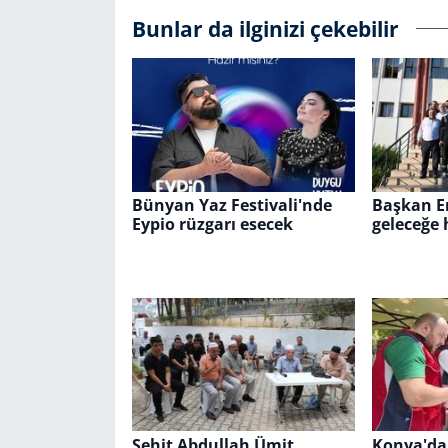
Bunlar da ilginizi çekebilir
Bünyan Yaz Festivali'nde
Başkan Er
Eypio rüzgarı esecek
geleceğe 
Şehit Abdullah Ümit
Konya'da 