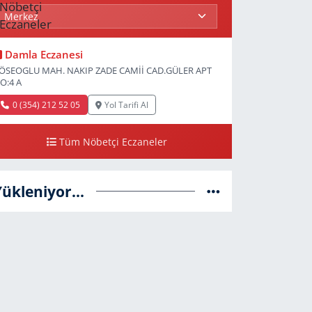
Damla Eczanesi
ÖSEOGLU MAH. NAKIP ZADE CAMİİ CAD.GÜLER APT
O:4 A
0 (354) 212 52 05
Yol Tarifi Al
Tüm Nöbetçi Eczaneler
Yükleniyor...