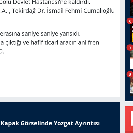
olu Devlet Hastanesi’ne kaldırdı.
.İ, Tekirdağ Dr. İsmail Fehmi Cumalıoğlu
6
erasına saniye saniye yansıdı.
ıktığı ve hafif ticari aracın ani fren
7
ü.
8
n Kapak Görselinde Yozgat Ayrıntısı