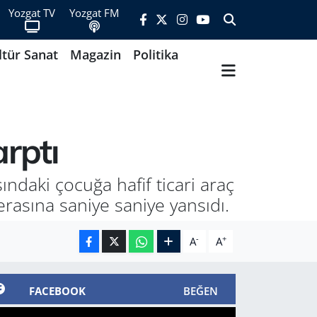
Yozgat TV
Yozgat FM
ltür Sanat
Magazin
Politika
arptı
ndaki çocuğa hafif ticari araç
erasına saniye saniye yansıdı.
-
+
A
A
FACEBOOK
BEĞEN