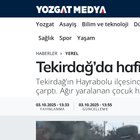
Yozgat
Asayiş
Bilim ve teknoloji
D
Sağlık
Spor
Yaşam
HABERLER
YEREL
Tekirdağ’da hafi
Tekirdağ’ın Hayrabolu ilçesin
çarptı. Ağır yaralanan çocuk h
03.10.2025 - 13:33
03.10.2025 - 13:55
YAYINLANMA
GÜNCELLEME