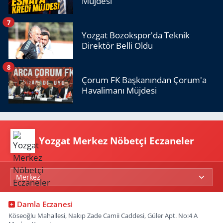
Müjdesi
7
Yozgat Bozokspor'da Teknik
Direktör Belli Oldu
8
Çorum FK Başkanından Çorum'a
Havalimanı Müjdesi
Yozgat Merkez Nöbetçi Eczaneler
Damla Eczanesi
Köseoğlu Mahallesi, Nakıp Zade Camii Caddesi, Güler Apt. No:4 A