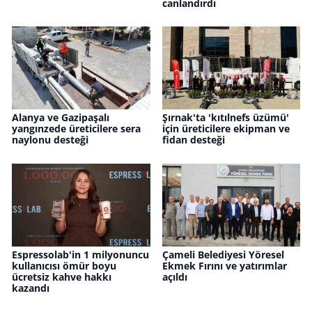
canlandırdı
Alanya ve Gazipaşalı
Şırnak'ta 'kıtılnefs üzümü'
yangınzede üreticilere sera
için üreticilere ekipman ve
naylonu desteği
fidan desteği
Espressolab'in 1 milyonuncu
Çameli Belediyesi Yöresel
kullanıcısı ömür boyu
Ekmek Fırını ve yatırımlar
ücretsiz kahve hakkı
açıldı
kazandı