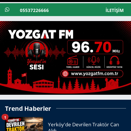
05537226666
İLETIŞIM
Trend Haberler
1
Yerköy'de Devrilen Traktör Can
Aldı