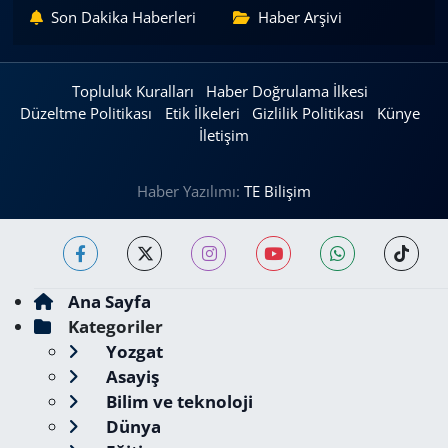
Son Dakika Haberleri
Haber Arşivi
Topluluk Kuralları
Haber Doğrulama İlkesi
Düzeltme Politikası
Etik İlkeleri
Gizlilik Politikası
Künye
İletişim
Haber Yazılımı:
TE Bilişim
Ana Sayfa
Kategoriler
Yozgat
Asayiş
Bilim ve teknoloji
Dünya