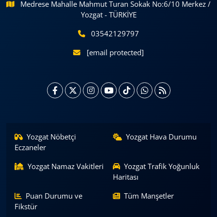
Medrese Mahalle Mahmut Turan Sokak No:6/10 Merkez /
Yozgat - TÜRKİYE
03542129797
[email protected]
Yozgat Nöbetçi
Yozgat Hava Durumu
Eczaneler
Yozgat Namaz Vakitleri
Yozgat Trafik Yoğunluk
Haritası
Puan Durumu ve
Tüm Manşetler
Fikstür