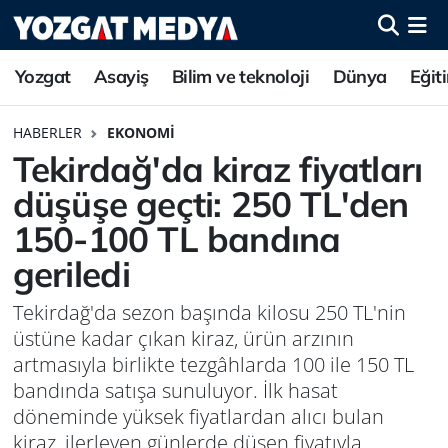
Yozgat
Asayiş
Bilim ve teknoloji
Dünya
Eğit
HABERLER
EKONOMI
Tekirdağ'da kiraz fiyatları
düşüşe geçti: 250 TL'den
150-100 TL bandına
geriledi
Tekirdağ'da sezon başında kilosu 250 TL'nin
üstüne kadar çıkan kiraz, ürün arzının
artmasıyla birlikte tezgâhlarda 100 ile 150 TL
bandında satışa sunuluyor. İlk hasat
döneminde yüksek fiyatlardan alıcı bulan
kiraz, ilerleyen günlerde düşen fiyatıyla