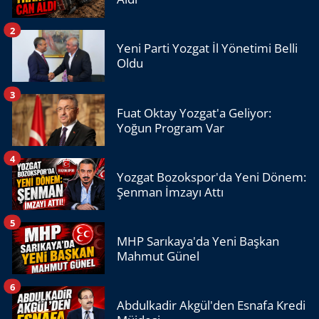
2
Yeni Parti Yozgat İl Yönetimi Belli
Oldu
3
Fuat Oktay Yozgat'a Geliyor:
Yoğun Program Var
4
Yozgat Bozokspor'da Yeni Dönem:
Şenman İmzayı Attı
5
MHP Sarıkaya'da Yeni Başkan
Mahmut Günel
6
Abdulkadir Akgül'den Esnafa Kredi