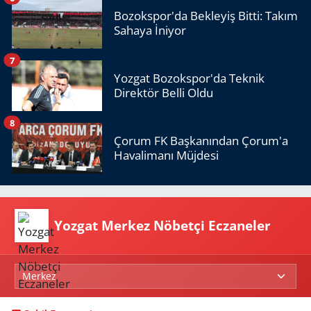
Bozokspor'da Bekleyiş Bitti: Takım
Sahaya İniyor
7
Yozgat Bozokspor'da Teknik
Direktör Belli Oldu
8
Çorum FK Başkanından Çorum'a
Havalimanı Müjdesi
Yozgat Merkez Nöbetçi Eczaneler