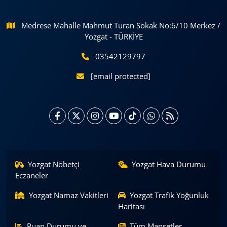
Medrese Mahalle Mahmut Turan Sokak No:6/10 Merkez /
Yozgat - TÜRKİYE
03542129797
[email protected]
Yozgat Nöbetçi
Yozgat Hava Durumu
Eczaneler
Yozgat Namaz Vakitleri
Yozgat Trafik Yoğunluk
Haritası
Puan Durumu ve
Tüm Manşetler