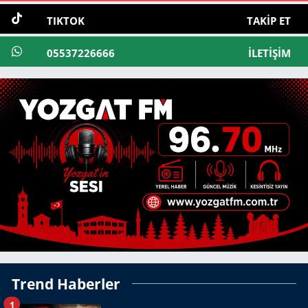
TIKTOK
TAKIP ET
05537226666
İLETIŞIM
Trend Haberler
1