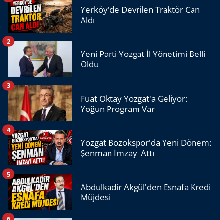
Yerköy'de Devrilen Traktör Can
Aldı
2
Yeni Parti Yozgat İl Yönetimi Belli
Oldu
3
Fuat Oktay Yozgat'a Geliyor:
Yoğun Program Var
4
Yozgat Bozokspor'da Yeni Dönem:
Şenman İmzayı Attı
5
Abdulkadir Akgül'den Esnafa Kredi
Müjdesi
6