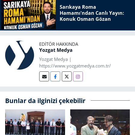
Sarıkaya Roma
Hamamı'ndan Canlı Yayın:
Konuk Osman Gözan
EDITÖR HAKKINDA
Yozgat Medya
Yozgat Medya |
https://www.yozgatmedya.com.tr/
Bunlar da ilginizi çekebilir