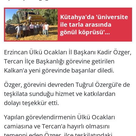
Kütahya'da 'üniversite
ile tarla arasında
gönül köprüsü'
kuruldu
Erzincan Ülkü Ocakları İl Başkanı Kadir Özger,
Tercan İlçe Başkanlığı görevine getirilen
Kalkan'a yeni görevinde başarılar diledi.
Özger, görevini devreden Tuğrul Özergül'e de
teşkilata sunduğu hizmet ve katkılardan
dolayı teşekkür etti.
Yapılan görevlendirmenin Ülkü Ocakları
camiasına ve Tercan'a hayırlı olmasını
temenni eden Özger, ilçe teşkilatındaki