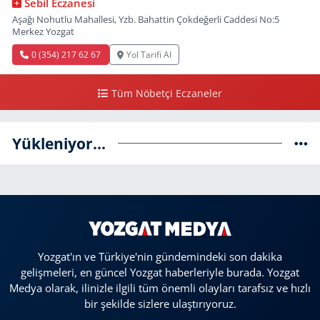
Sebil Eczanesi
Aşağı Nohutlu Mahallesi, Yzb. Bahattin Çokdeğerli Caddesi No:5
Merkez Yozgat
0 (354) 217 62 67
Yol Tarifi Al
Tüm Nöbetçi Eczaneler
Yükleniyor...
Yozgat'ın ve Türkiye'nin gündemindeki son dakika
gelişmeleri, en güncel Yozgat haberleriyle burada. Yozgat
Medya olarak, ilinizle ilgili tüm önemli olayları tarafsız ve hızlı
bir şekilde sizlere ulaştırıyoruz.