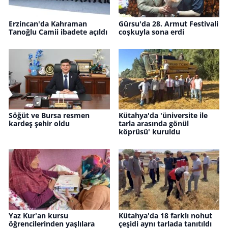
Erzincan'da Kahraman
Gürsu'da 28. Armut Festivali
Tanoğlu Camii ibadete açıldı
coşkuyla sona erdi
Söğüt ve Bursa resmen
Kütahya'da 'üniversite ile
kardeş şehir oldu
tarla arasında gönül
köprüsü' kuruldu
Yaz Kur'an kursu
Kütahya'da 18 farklı nohut
öğrencilerinden yaşlılara
çeşidi aynı tarlada tanıtıldı