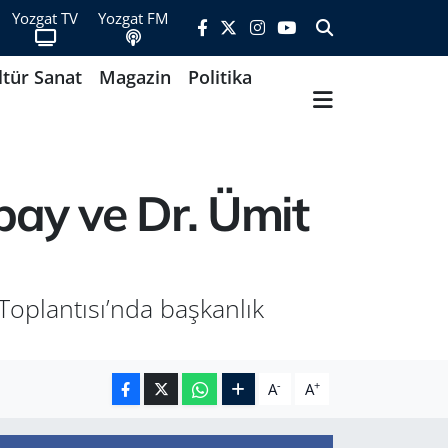
Yozgat TV
Yozgat FM
ltür Sanat
Magazin
Politika
bay ve Dr. Ümit
Toplantısı’nda başkanlık
-
+
A
A