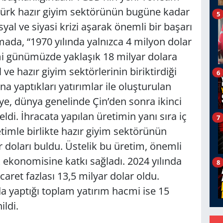
Türk hazır giyim sektörünün bugüne kadar
5
al ve siyasi krizi aşarak önemli bir başarı
mada, “1970 yılında yalnızca 4 milyon dolar
mi günümüzde yaklaşık 18 milyar dolara
 ve hazır giyim sektörlerinin biriktirdiği
6
a yaptıkları yatırımlar ile oluşturulan
e, dünya genelinde Çin’den sonra ikinci
eldi. İhracata yapılan üretimin yanı sıra iç
7
etimle birlikte hazır giyim sektörünün
doları buldu. Üstelik bu üretim, önemli
 ekonomisine katkı sağladı. 2024 yılında
8
caret fazlası 13,5 milyar dolar oldu.
a yaptığı toplam yatırım hacmi ise 15
ldi.