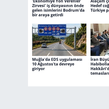
'Ekonomiye Yön Verenler
Alaçam çi
Zirvesi' iş dünyasının önde
Hedef coğ
gelen isimlerini Bodrum'da
Türkiye p
bir araya getirdi
Muğla'da EDS uygulaması
İran Büyü
10 Ağustos'ta devreye
Habiboll
giriyor
Hakkâri'
temaslar