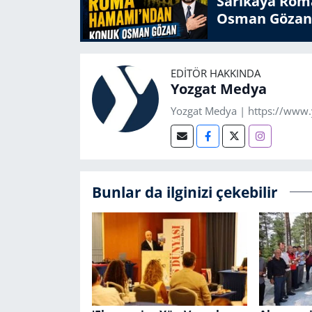
Sarıkaya Rom
Osman Gözan
EDITÖR HAKKINDA
Yozgat Medya
Yozgat Medya | https://www
Bunlar da ilginizi çekebilir