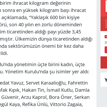
birim ihracat kilogram değerinin
sonra en yüksek kilogram başı ihracat
ı açıklamada, “Yaklaşık 600 bin kişiye
örü, son 40 yılın en zorlu döneminden
 ticaretinden aldığı payı yüzde 3,45
mıştır. Ülkemizin dünya ticaretinden aldığı
Ş
dığında sektörümüzün önemi bir kez daha
ldi.
’nda yönetimin üçte birini kadın, üçte
rdu. Yönetim Kurulu’nda şu isimler yer aldı:
dat Yavuz, Servet Karaalioğlu, Fahrettin
ak Kıpık, Hakan Tin, İsmail Kutlu, Damla
Güvenir, Arzu Kaprol, Bora Öner, Serkan
ül Kaya, Refika Ünlü, Vittorio Zagaia,