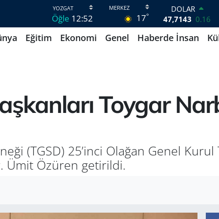
DOLAR
°
17
Öğle
12:52
47,7143
0.16
EURO
ünya
Eğitim
Ekonomi
Genel
Haberde İnsan
Kü
55,0317
-0.02
STERLİN
64,2463
0.07
GRAM ALTIN
6510.40
0.45
BİST100
aşkanları Toygar Nar
13.799
70
BITCOIN
64.225,61
-0.63
rneği (TGSD) 25’inci Olağan Genel Kurul 
 Ümit Özüren getirildi.