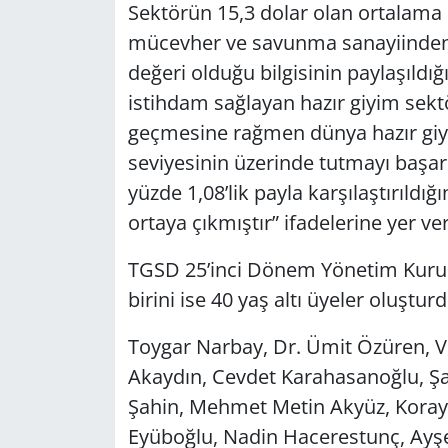
Sektörün 15,3 dolar olan ortalama 
mücevher ve savunma sanayiinden 
değeri olduğu bilgisinin paylaşıldığ
istihdam sağlayan hazır giyim sekt
geçmesine rağmen dünya hazır giyim
seviyesinin üzerinde tutmayı başar
yüzde 1,08’lik payla karşılaştırıl
ortaya çıkmıştır” ifadelerine yer veri
TGSD 25’inci Dönem Yönetim Kurulu
birini ise 40 yaş altı üyeler oluştu
Toygar Narbay, Dr. Ümit Özüren, Ve
Akaydın, Cevdet Karahasanoğlu, Şaf
Şahin, Mehmet Metin Akyüz, Koray 
Eyüboğlu, Nadin Hacerestunç, Ayşeg