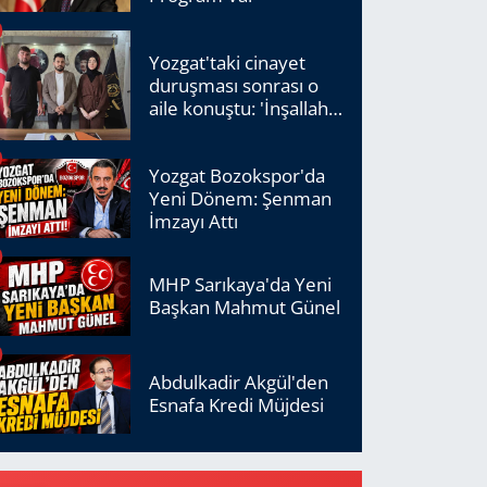
Yozgat'taki cinayet
duruşması sonrası o
aile konuştu: 'İnşallah
adalet tecelli edecek'
Yozgat Bozokspor'da
Yeni Dönem: Şenman
İmzayı Attı
MHP Sarıkaya'da Yeni
Başkan Mahmut Günel
Abdulkadir Akgül'den
Esnafa Kredi Müjdesi