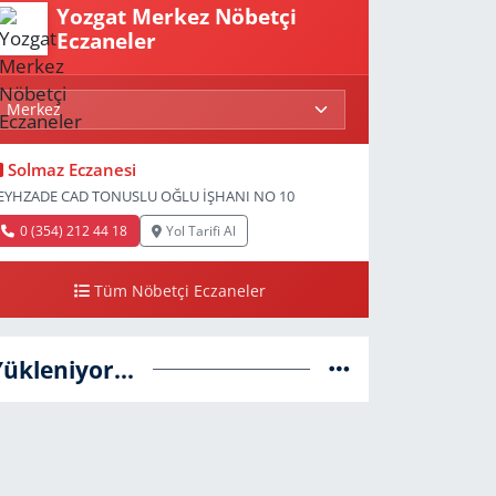
Yozgat Merkez Nöbetçi
Eczaneler
Solmaz Eczanesi
EYHZADE CAD TONUSLU OĞLU İŞHANI NO 10
0 (354) 212 44 18
Yol Tarifi Al
Tüm Nöbetçi Eczaneler
Yükleniyor...