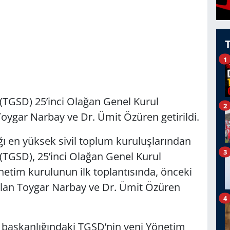
1
 (TGSD) 25’inci Olağan Genel Kurul
2
Toygar Narbay ve Dr. Ümit Özüren getirildi.
ğı en yüksek sivil toplum kuruluşlarından
3
 (TGSD), 25’inci Olağan Genel Kurul
önetim kurulunun ilk toplantısında, önceki
an Toygar Narbay ve Dr. Ümit Özüren
4
 başkanlığındaki TGSD’nin yeni Yönetim