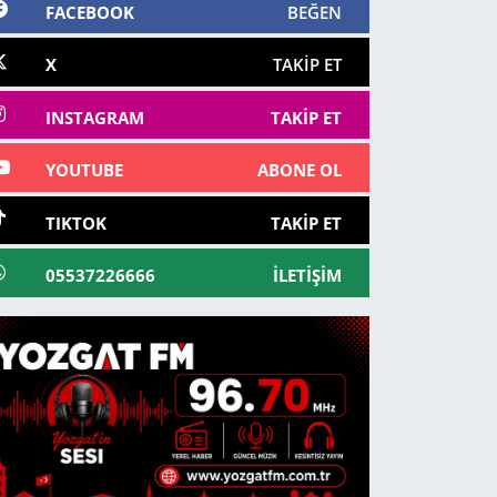
FACEBOOK
BEĞEN
X
TAKIP ET
INSTAGRAM
TAKIP ET
YOUTUBE
ABONE OL
TIKTOK
TAKIP ET
05537226666
İLETIŞIM