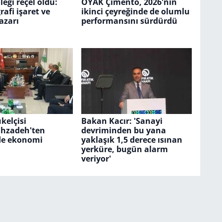
leği reçel oldu:
OYAK Çimento, 2026'nın
rafi işaret ve
ikinci çeyreğinde de olumlu
azarı
performansını sürdürdü
kelçisi
Bakan Kacır: 'Sanayi
ahzadeh'ten
devriminden bu yana
de ekonomi
yaklaşık 1,5 derece ısınan
ı
yerküre, bugün alarm
veriyor'