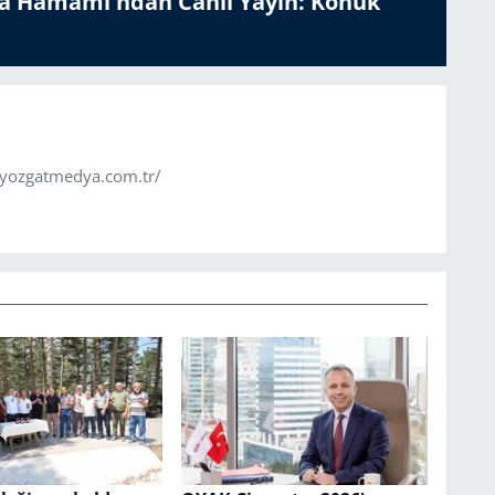
a Hamamı'ndan Canlı Yayın: Konuk
.yozgatmedya.com.tr/