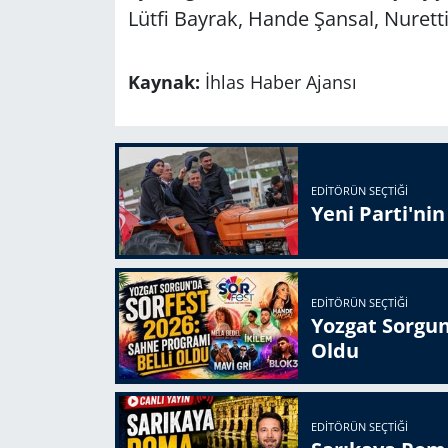
Lütfi Bayrak, Hande Şansal, Nuret
Kaynak:
İhlas Haber Ajansı
EDITÖRÜN SEÇTIĞI
Yeni Parti'ni
EDITÖRÜN SEÇTIĞI
Yozgat Sorgun
Oldu
EDITÖRÜN SEÇTIĞI