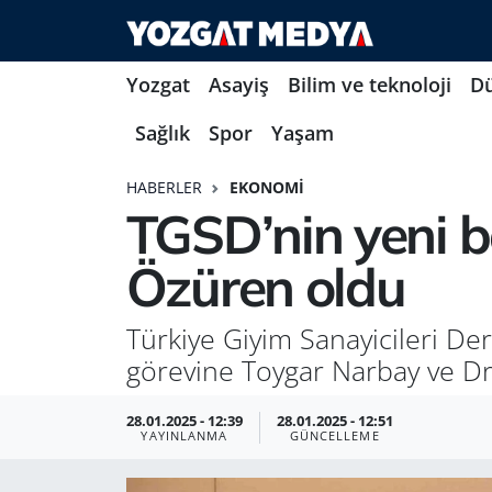
Yozgat
Asayiş
Bilim ve teknoloji
D
Sağlık
Spor
Yaşam
HABERLER
EKONOMI
TGSD’nin yeni b
Özüren oldu
Türkiye Giyim Sanayicileri De
görevine Toygar Narbay ve Dr.
28.01.2025 - 12:39
28.01.2025 - 12:51
YAYINLANMA
GÜNCELLEME