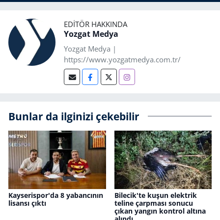
EDITÖR HAKKINDA
Yozgat Medya
Yozgat Medya |
https://www.yozgatmedya.com.tr/
Bunlar da ilginizi çekebilir
Kayserispor'da 8 yabancının
Bilecik'te kuşun elektrik
lisansı çıktı
teline çarpması sonucu
çıkan yangın kontrol altına
alındı