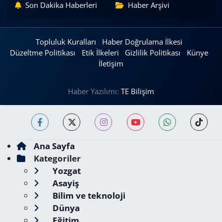
Son Dakika Haberleri
Haber Arşivi
Topluluk Kuralları
Haber Doğrulama İlkesi
Düzeltme Politikası
Etik İlkeleri
Gizlilik Politikası
Künye
İletişim
Haber Yazılımı:
TE Bilişim
Ana Sayfa
Kategoriler
Yozgat
Asayiş
Bilim ve teknoloji
Dünya
Eğitim