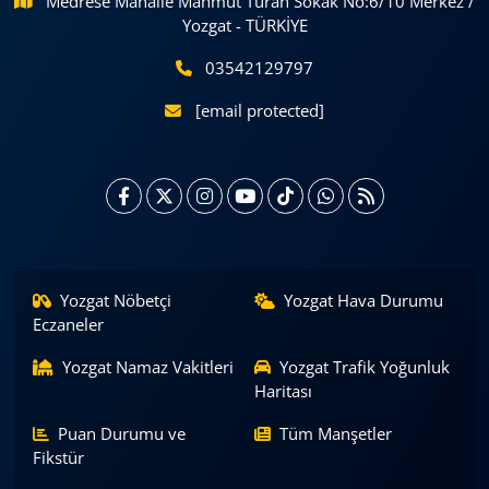
Medrese Mahalle Mahmut Turan Sokak No:6/10 Merkez /
Yozgat - TÜRKİYE
03542129797
[email protected]
Yozgat Nöbetçi
Yozgat Hava Durumu
Eczaneler
Yozgat Namaz Vakitleri
Yozgat Trafik Yoğunluk
Haritası
Puan Durumu ve
Tüm Manşetler
Fikstür