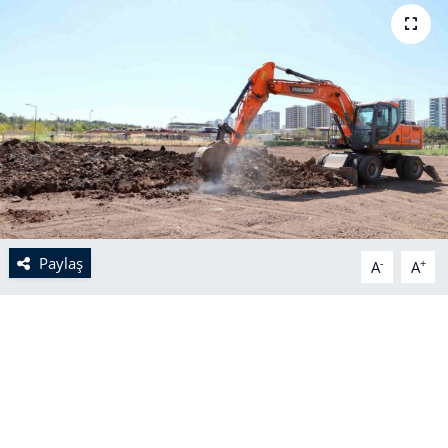
Paylaş
-
+
A
A