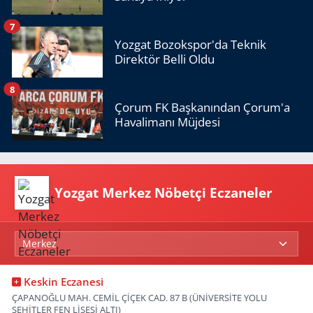
7
Yozgat Bozokspor'da Teknik
Direktör Belli Oldu
8
Çorum FK Başkanından Çorum'a
Havalimanı Müjdesi
Yozgat Merkez Nöbetçi Eczaneler
Keskin Eczanesi
ÇAPANOĞLU MAH. CEMİL ÇİÇEK CAD. 87 B (ÜNİVERSİTE YOLU
ŞEHİTLER FEN LİSESİ ALTI)