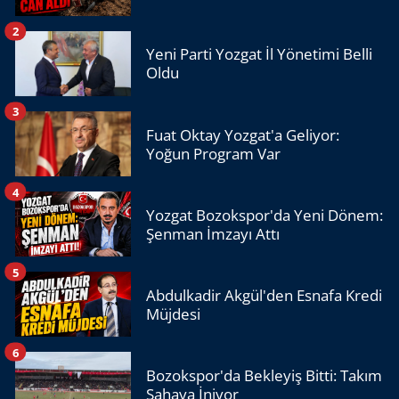
2
Yeni Parti Yozgat İl Yönetimi Belli
Oldu
3
Fuat Oktay Yozgat'a Geliyor:
Yoğun Program Var
4
Yozgat Bozokspor'da Yeni Dönem:
Şenman İmzayı Attı
5
Abdulkadir Akgül'den Esnafa Kredi
Müjdesi
6
Bozokspor'da Bekleyiş Bitti: Takım
Sahaya İniyor