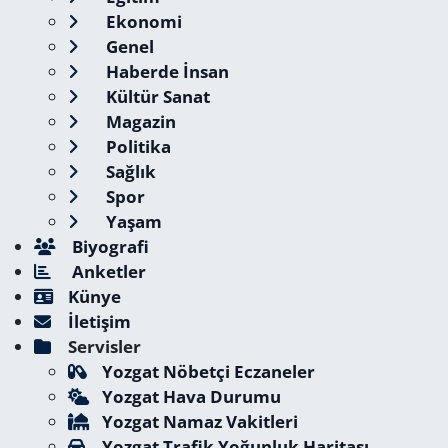
Ekonomi
Genel
Haberde İnsan
Kültür Sanat
Magazin
Politika
Sağlık
Spor
Yaşam
Biyografi
Anketler
Künye
İletişim
Servisler
Yozgat Nöbetçi Eczaneler
Yozgat Hava Durumu
Yozgat Namaz Vakitleri
Yozgat Trafik Yoğunluk Haritası