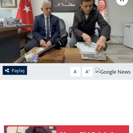
Paylaş
-
+
A
A