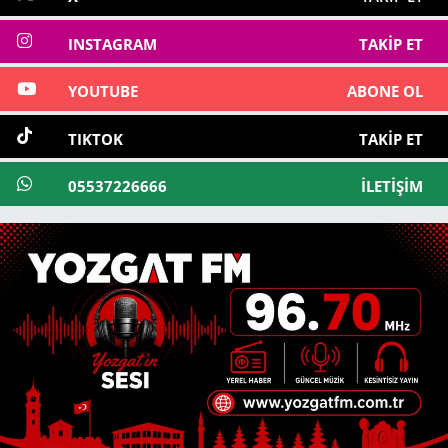
INSTAGRAM
TAKIP ET
YOUTUBE
ABONE OL
TIKTOK
TAKIP ET
05537226666
İLETIŞIM