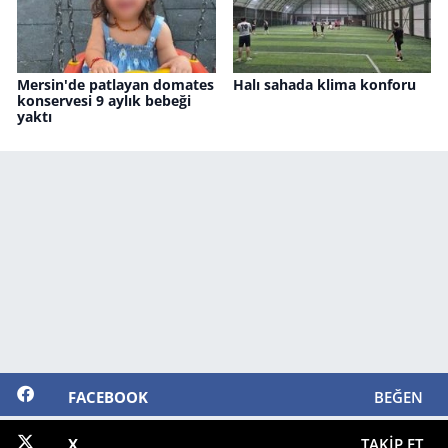
Mersin'de patlayan domates
Halı sahada klima konforu
konservesi 9 aylık bebeği
yaktı
FACEBOOK
BEĞEN
X
TAKIP ET