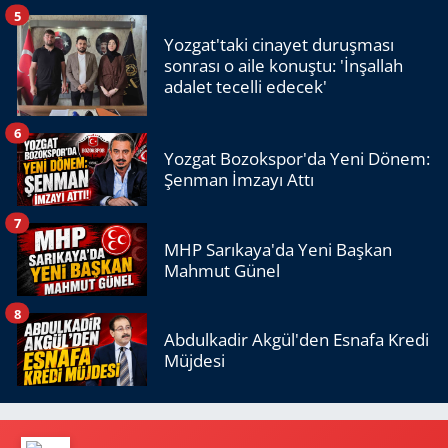
5
Yozgat'taki cinayet duruşması
sonrası o aile konuştu: 'İnşallah
adalet tecelli edecek'
6
Yozgat Bozokspor'da Yeni Dönem:
Şenman İmzayı Attı
7
MHP Sarıkaya'da Yeni Başkan
Mahmut Günel
8
Abdulkadir Akgül'den Esnafa Kredi
Müjdesi