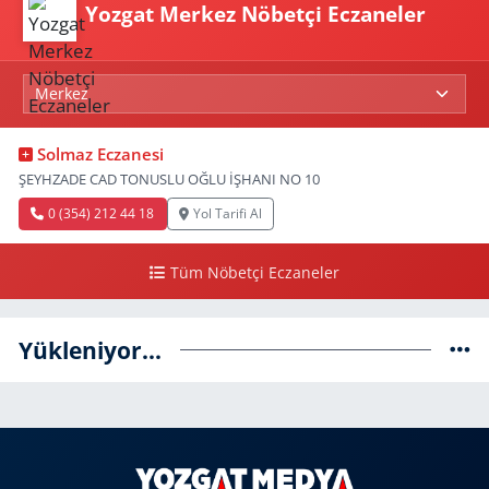
Yozgat Merkez Nöbetçi Eczaneler
Solmaz Eczanesi
ŞEYHZADE CAD TONUSLU OĞLU İŞHANI NO 10
0 (354) 212 44 18
Yol Tarifi Al
Tüm Nöbetçi Eczaneler
Yükleniyor...