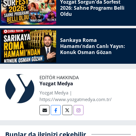
Yozgat Sorgun'da Sorfest
2026: Sahne Programı Belli
Oldu
Sarıkaya Roma
Hamamı'ndan Canlı Yayın:
Konuk Osman Gözan
EDITÖR HAKKINDA
Yozgat Medya
Yozgat Medya |
https://www.yozgatmedya.com.tr/
Bunlar da ilginizi çekebilir