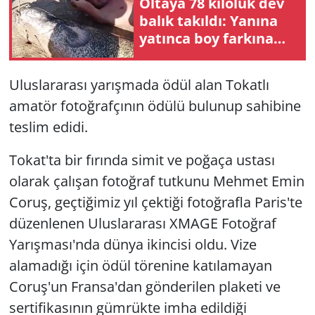
Oltaya 78 kiloluk dev
balık takıldı: Yanına
yatınca boy farkına
şok oldu
Uluslararası yarışmada ödül alan Tokatlı
amatör fotoğrafçının ödülü bulunup sahibine
teslim edidi.
Tokat'ta bir fırında simit ve poğaça ustası
olarak çalışan fotoğraf tutkunu Mehmet Emin
Coruş, geçtiğimiz yıl çektiği fotoğrafla Paris'te
düzenlenen Uluslararası XMAGE Fotoğraf
Yarışması'nda dünya ikincisi oldu. Vize
alamadığı için ödül törenine katılamayan
Coruş'un Fransa'dan gönderilen plaketi ve
sertifikasının gümrükte imha edildiği